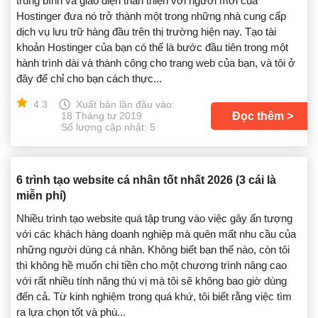
trung bình và giao diện thân thiện với người mới của
Hostinger đưa nó trở thành một trong những nhà cung cấp
dịch vụ lưu trữ hàng đầu trên thị trường hiện nay. Tạo tài
khoản Hostinger của bạn có thể là bước đầu tiên trong một
hành trình dài và thành công cho trang web của bạn, và tôi ở
đây để chỉ cho bạn cách thực...
4.3
Xuất bản lần đầu vào:
Đọc thêm
18 Tháng tư 2019
Số lượng cập nhật: 5
6 trình tạo website cá nhân tốt nhất 2026 (3 cái là
miễn phí)
Nhiều trình tạo website quá tập trung vào việc gây ấn tượng
với các khách hàng doanh nghiệp mà quên mất nhu cầu của
những người dùng cá nhân. Không biết bạn thế nào, còn tôi
thì không hề muốn chi tiền cho một chương trình nâng cao
với rất nhiều tính năng thú vị mà tôi sẽ không bao giờ dùng
đến cả. Từ kinh nghiệm trong quá khứ, tôi biết rằng việc tìm
ra lựa chọn tốt và phù...