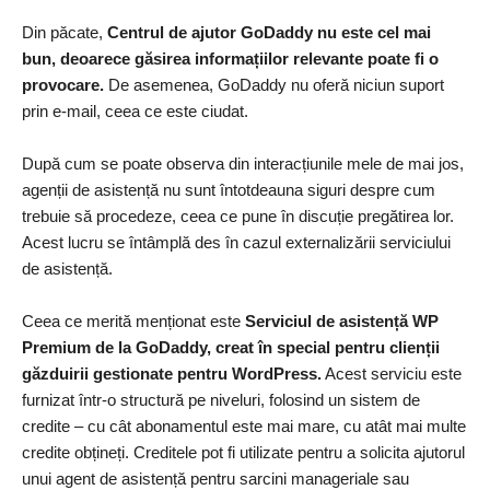
Din păcate,
Centrul de ajutor GoDaddy nu este cel mai
bun, deoarece găsirea informațiilor relevante poate fi o
provocare.
De asemenea, GoDaddy nu oferă niciun suport
prin e-mail, ceea ce este ciudat.
După cum se poate observa din interacțiunile mele de mai jos,
agenții de asistență nu sunt întotdeauna siguri despre cum
trebuie să procedeze, ceea ce pune în discuție pregătirea lor.
Acest lucru se întâmplă des în cazul externalizării serviciului
de asistență.
Ceea ce merită menționat este
Serviciul de asistență WP
Premium de la GoDaddy, creat în special pentru clienții
găzduirii gestionate pentru WordPress.
Acest serviciu este
furnizat într-o structură pe niveluri, folosind un sistem de
credite – cu cât abonamentul este mai mare, cu atât mai multe
credite obțineți. Creditele pot fi utilizate pentru a solicita ajutorul
unui agent de asistență pentru sarcini manageriale sau