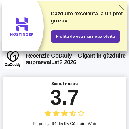
Clasificăm furnizorii pe baza unor teste și analize riguroase, dar luăm în
considerare și feedbackul vostru și acordurile comerciale pe care le avem
cu furnizorii. Această pagină conține link-uri de afiliat.
Informare privind
Gazduire excelentă la un preț
publicitatea
grozav
US$
Profită de cea mai nouă ofertă
Recenzie GoDady – Gigant în găzduire
supraevaluat? 2026
Scorul nostru
3.7
Pe poziția 94 din 95 Găzduire Web