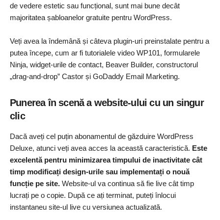
de vedere estetic sau funcțional, sunt mai bune decât
majoritatea șabloanelor gratuite pentru WordPress.
Veți avea la îndemână și câteva plugin-uri preinstalate pentru a
putea începe, cum ar fi tutorialele video WP101, formularele
Ninja, widget-urile de contact, Beaver Builder, constructorul
„drag-and-drop” Castor și GoDaddy Email Marketing.
Punerea în scenă a website-ului cu un singur
clic
Dacă aveți cel puțin abonamentul de găzduire WordPress
Deluxe, atunci veți avea acces la această caracteristică.
Este
excelentă pentru minimizarea timpului de inactivitate cât
timp modificați design-urile sau implementați o nouă
funcție pe site.
Website-ul va continua să fie live cât timp
lucrați pe o copie. După ce ați terminat, puteți înlocui
instantaneu site-ul live cu versiunea actualizată.