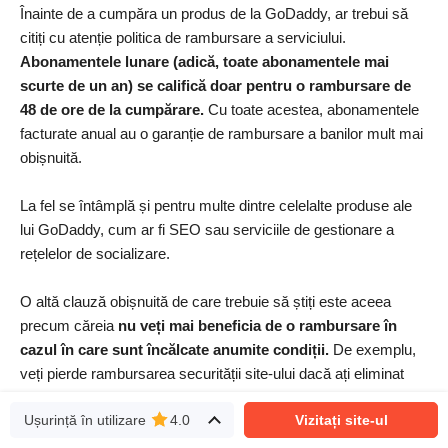
Înainte de a cumpăra un produs de la GoDaddy, ar trebui să
citiți cu atenție politica de rambursare a serviciului.
Abonamentele lunare (adică, toate abonamentele mai
scurte de un an) se califică doar pentru o rambursare de
48 de ore de la cumpărare.
Cu toate acestea, abonamentele
facturate anual au o garanție de rambursare a banilor mult mai
obișnuită.
La fel se întâmplă și pentru multe dintre celelalte produse ale
lui GoDaddy, cum ar fi SEO sau serviciile de gestionare a
rețelelor de socializare.
O altă clauză obișnuită de care trebuie să știți este aceea
precum căreia
nu veți mai beneficia de o rambursare în
cazul în care sunt încălcate anumite condiții.
De exemplu,
veți pierde rambursarea securității site-ului dacă ați eliminat
manual un program malware website-ul vostru.
Ușurință în utilizare
4.0
Vizitați site-ul
Procesul de rambursare în sine nu este cel mai convenabil,