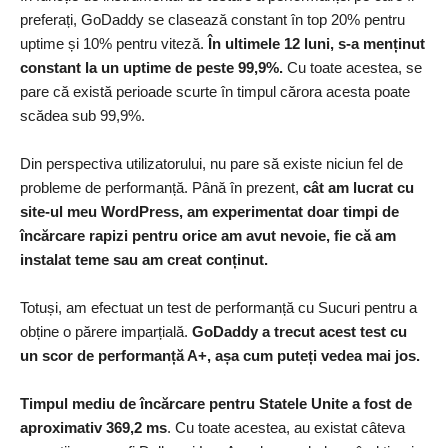
preferați, GoDaddy se clasează constant în top 20% pentru
uptime și 10% pentru viteză.
În ultimele 12 luni, s-a menținut
constant la un uptime de peste 99,9%.
Cu toate acestea, se
pare că există perioade scurte în timpul cărora acesta poate
scădea sub 99,9%.
Din perspectiva utilizatorului, nu pare să existe niciun fel de
probleme de performanță. Până în prezent,
cât am lucrat cu
site-ul meu WordPress, am experimentat doar timpi de
încărcare rapizi pentru orice am avut nevoie, fie că am
instalat teme sau am creat conținut.
Totuși, am efectuat un test de performanță cu Sucuri pentru a
obține o părere imparțială.
GoDaddy a trecut acest test cu
un scor de performanță A+, așa cum puteți vedea mai jos.
Timpul mediu de încărcare pentru Statele Unite a fost de
aproximativ 369,2 ms
. Cu toate acestea, au existat câteva