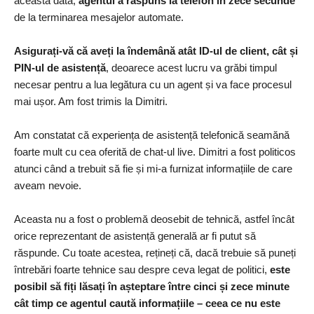
această dată,
agentul a răspuns la telefon în zece secunde
de la terminarea mesajelor automate.
Asigurați-vă că aveți la îndemână atât ID-ul de client, cât și
PIN-ul de asistență
, deoarece acest lucru va grăbi timpul
necesar pentru a lua legătura cu un agent și va face procesul
mai ușor. Am fost trimis la Dimitri.
Am constatat că experiența de asistență telefonică seamănă
foarte mult cu cea oferită de chat-ul live. Dimitri a fost politicos
atunci când a trebuit să fie și mi-a furnizat informațiile de care
aveam nevoie.
Aceasta nu a fost o problemă deosebit de tehnică, astfel încât
orice reprezentant de asistență generală ar fi putut să
răspunde. Cu toate acestea, rețineți că, dacă trebuie să puneți
întrebări foarte tehnice sau despre ceva legat de politici,
este
posibil să fiți lăsați în așteptare între cinci și zece minute
cât timp ce agentul caută informațiile – ceea ce nu este