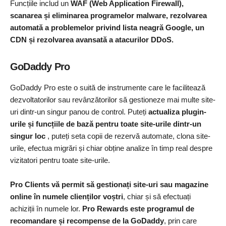
Funcțiile includ un
WAF (Web Application Firewall),
scanarea și eliminarea programelor malware, rezolvarea
automată a problemelor privind lista neagră Google, un
CDN și rezolvarea avansată a atacurilor DDoS.
GoDaddy Pro
GoDaddy Pro este o suită de instrumente care le facilitează
dezvoltatorilor sau revânzătorilor să gestioneze mai multe site-
uri dintr-un singur panou de control. Puteți
actualiza plugin-
urile și funcțiile de bază pentru toate site-urile dintr-un
singur loc
, puteți seta copii de rezervă automate, clona site-
urile, efectua migrări și chiar obține analize în timp real despre
vizitatori pentru toate site-urile.
Pro Clients vă permit să gestionați site-uri sau magazine
online în numele clienților voștri
, chiar și să efectuați
achiziții în numele lor.
Pro Rewards este programul de
recomandare și recompense de la GoDaddy
, prin care