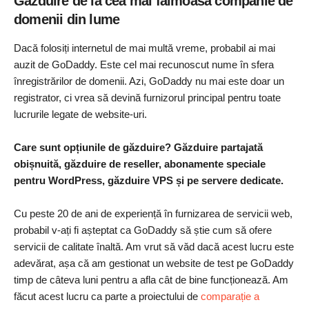
Găzduire de la cea mai faimoasă companie de
domenii din lume
Dacă folosiți internetul de mai multă vreme, probabil ai mai
auzit de GoDaddy. Este cel mai recunoscut nume în sfera
înregistrărilor de domenii. Azi, GoDaddy nu mai este doar un
registrator, ci vrea să devină furnizorul principal pentru toate
lucrurile legate de website-uri.
Care sunt opțiunile de găzduire? Găzduire partajată
obișnuită, găzduire de reseller, abonamente speciale
pentru WordPress, găzduire VPS și pe servere dedicate.
Cu peste 20 de ani de experiență în furnizarea de servicii web,
probabil v-ați fi așteptat ca GoDaddy să știe cum să ofere
servicii de calitate înaltă. Am vrut să văd dacă acest lucru este
adevărat, așa că am gestionat un website de test pe GoDaddy
timp de câteva luni pentru a afla cât de bine funcționează. Am
făcut acest lucru ca parte a proiectului de
comparație a