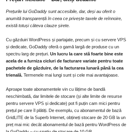
Prețurile lui GoDaddy sunt accesibile, dar, deși au oferit o
anumită transparență în ceea ce privește taxele de reînnoire,
există totuși câteva clauze șirete.
Cu găzduiri WordPress și partajate, precum și cu servere VPS
și dedicate, GoDaddy oferă o gamă largă de produse cu un
spectru larg de prețuri.
Un lucru la care stă foarte bine este
acela de a furniza cicluri de facturare variate pentru toate
pachetele de găzduire, de la facturarea lunară până la cea
trienală.
Termenele mai lungi sunt și cele mai avantajoase.
Aproape toate abonamentele vin cu lățime de bandă
neschimbată, dar limitele de stocare (și alte limite de resurse
pentru servere VPS și dedicate) pot fi puțin cam mici pentru
prețul pe care îl plătiți. De exemplu, cu abonamentul de bază
GridLITE de la Superb Internet, obțineți stocare de 20 GB la un
preț mai mic decât abonamentul de bază pentru WordPress de
la GoDaddy – cu spațiu de stocare de 10 GB.