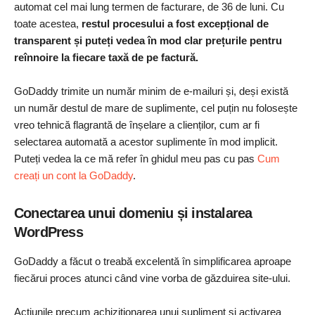
automat cel mai lung termen de facturare, de 36 de luni. Cu
toate acestea,
restul procesului a fost excepțional de
transparent și puteți vedea în mod clar prețurile pentru
reînnoire la fiecare taxă de pe factură.
GoDaddy trimite un număr minim de e-mailuri și, deși există
un număr destul de mare de suplimente, cel puțin nu folosește
vreo tehnică flagrantă de înșelare a clienților, cum ar fi
selectarea automată a acestor suplimente în mod implicit.
Puteți vedea la ce mă refer în ghidul meu pas cu pas
Cum
creați un cont la GoDaddy
.
Conectarea unui domeniu și instalarea
WordPress
GoDaddy a făcut o treabă excelentă în simplificarea aproape
fiecărui proces atunci când vine vorba de găzduirea site-ului.
Acțiunile precum achiziționarea unui supliment și activarea