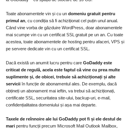
Toate abonamentele vin și cu un
domeniu gratuit pentru
primul an
, cu condiția să fi achiziționat cel puțin unul anual.
Când vine vorba de găzduire WordPress, doar abonamentele
mai scumpe vin cu un certificat SSL gratuit pe un an. Cu toate
acestea, toate abonamentele de hosting pentru afaceri, VPS și
pe servere dedicate vin cu un certificat SSL.
Dacă există un anumit lucru pentru care
GoDaddy este
criticat de regulă, acela este faptul că vine cu prea multe
suplimente și, de obicei, trebuie să achiziționați și alte
servicii
în funcție de abonamentul ales. De exemplu, dacă
obțineți un abonament mai ieftin, va trebui să achiziționați,
certificate SSL, securitatea site-ului, backup-uri, e-mail,
confidențialitatea domeniului și așa mai departe.
Taxele de reînnoire ale lui GoDaddy pot fi și ele destul de
mari
pentru funcții precum Microsoft Mail Outlook Mailbox,