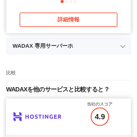
詳細情報
WADAX 専用サーバーホ
プラン名
Plan 1
ストレージ
2 TB
比較
帯域幅
WADAXを他のサービスと比較すると？
CPU
4 cores
当社のスコア
RAM
16 GB
4.9
価格
$
271