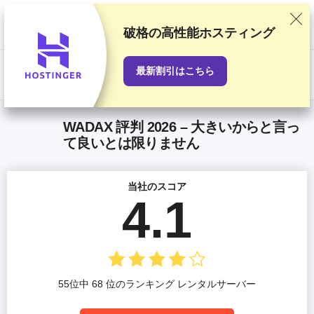
当サイトでは徹底した検証と調査をもとにおすすめランキングを作成し
ていますが、読者の皆さまからのご意見やプロバイダとの商業契約も考
慮しています。このページにはアフィリエイトリンクが含まれます。
破格の高性能ホスティング
「広告に関する情報開示」
最新割引はこちら
US$
WADAX 評判 2026 – 大きいからと言っ
て良いとは限りません
当社のスコア
4.1
55位中 68 位のランキング レンタルサーバー