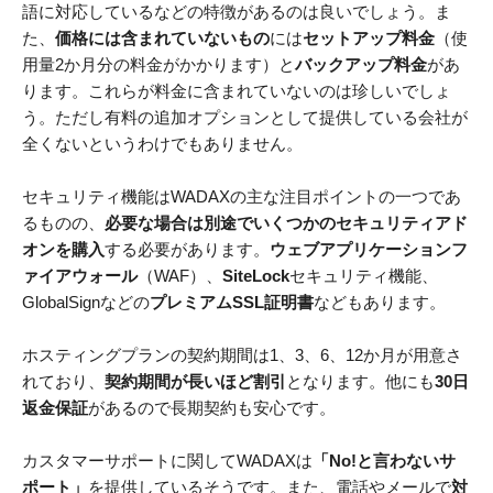
語に対応しているなどの特徴があるのは良いでしょう。ま
た、
価格には含まれていないもの
には
セットアップ料金
（使
用量2か月分の料金がかかります）と
バックアップ料金
があ
ります。これらが料金に含まれていないのは珍しいでしょ
う。ただし有料の追加オプションとして提供している会社が
全くないというわけでもありません。
セキュリティ機能はWADAXの主な注目ポイントの一つであ
るものの、
必要な場合は別途でいくつかのセキュリティアド
オンを購入
する必要があります。
ウェブアプリケーションフ
ァイアウォール
（WAF）、
SiteLock
セキュリティ機能、
GlobalSignなどの
プレミアムSSL証明書
などもあります。
ホスティングプランの契約期間は1、3、6、12か月が用意さ
れており、
契約期間が長いほど割引
となります。他にも
30日
返金保証
があるので長期契約も安心です。
カスタマーサポートに関してWADAXは
「No!と言わないサ
ポート」
を提供しているそうです。また、電話やメールで
対