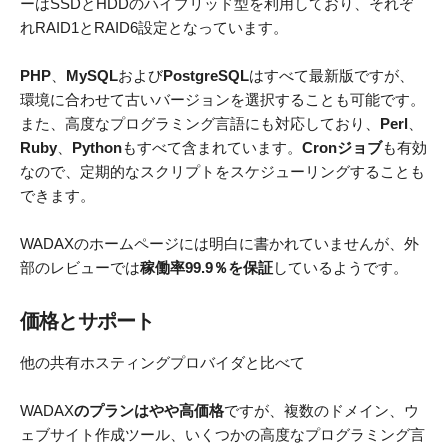
ーはSSDとHDDのハイブリッド型を利用しており、それぞ
れRAID1とRAID6設定となっています。
PHP
、
MySQL
および
PostgreSQL
はすべて最新版ですが、
環境に合わせて古いバージョンを選択することも可能です。
また、高度なプログラミング言語にも対応しており、
Perl
、
Ruby
、
Python
もすべて含まれています。
Cronジョブ
も有効
なので、定期的なスクリプトをスケジューリングすることも
できます。
WADAXのホームページには明白に書かれていませんが、外
部のレビューでは
稼働率99.9％を保証
しているようです。
価格とサポート
他の共有ホスティングプロバイダと比べて
WADAX
のプランはやや高価格
ですが、複数のドメイン、ウ
ェブサイト作成ツール、いくつかの高度なプログラミング言