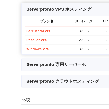
Serverpronto VPS ホスティング
プラン名
ストレージ
CP
Bare Metal VPS
30 GB
-
Reseller VPS
20 GB
-
Windows VPS
30 GB
-
Serverpronto 専用サーバーホ
プラン名
ストレージ
Serverpronto クラウドホスティング
Bare Metal Value
500 GB
2 x 
プラン名
ストレージ
帯域幅
Intel Xeon E5530
1000 GB
8 x 
比較
Public Cloud
50 GB
5 TB
Managed +
1.95 TB
8 x 