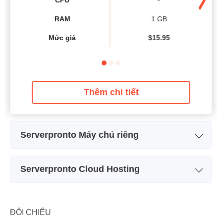
RAM
1 GB
Mức giá
$
15.95
Thêm chi tiết
Serverpronto Máy chủ riêng
Tên kế hoạch
Bare Metal Value
Serverpronto Cloud Hosting
Lưu trữ
500 GB
Tên kế hoạch
Public Cloud
CPU
2 x 3.00GHz
Lưu trữ
50 GB
ĐỐI CHIẾU
RAM
2 GB