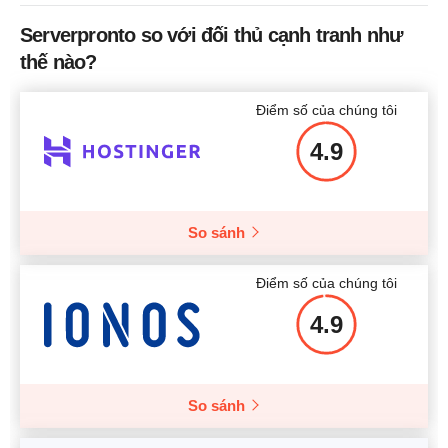
Băng thông
5 TB
Mức giá
$
39.95
Serverpronto so với đối thủ cạnh tranh như
CPU
2 cores
thế nào?
RAM
3 GB
Điểm số của chúng tôi
Mức giá
$
29.95
Thêm chi tiết
4.9
So sánh
Thêm chi tiết
Điểm số của chúng tôi
4.9
So sánh