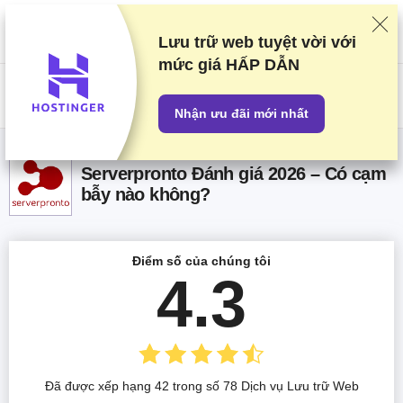
Chúng tôi xếp hạng các nhà cung cấp dựa trên thử nghiệm và nghiên
cứu khắt khe, nhưng cũng cân nhắc phản hồi của bạn và các thỏa thuận
thương mại của chúng tôi với các nhà cung cấp. Trang này chứa các
Lưu trữ web tuyệt vời với
đường dẫn liên kết.
Tiết lộ Quảng cáo
mức giá HẤP DẪN
US$
Nhận ưu đãi mới nhất
Serverpronto Đánh giá 2026 – Có cạm
bẫy nào không?
Điểm số của chúng tôi
4.3
Đã được xếp hạng 42 trong số 78 Dịch vụ Lưu trữ Web