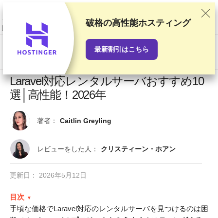
当サイトでは徹底した検証と調査をもとにおすすめランキングを作成して
いますが、読者の皆さまからのご意見やプロバイダとの商業契約も考慮し
ています。このページにはアフィリエイトリンクが含まれます。
「広告に
破格の高性能ホスティング
関する情報開示」
最新割引はこちら
US$
Laravel対応レンタルサーバおすすめ10
選│高性能！2026年
著者：
Caitlin Greyling
レビューをした人：
クリスティーン・ホアン
更新日：
2026年5月12日
目次
手頃な価格でLaravel対応のレンタルサーバを見つけるのは困