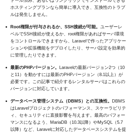
トール済み、あるいはワンクリックでインストールできる
ホスティングプランなら簡単に導入でき、互換性のトラブ
ルは発生しません。
Root権限が付与されるか、SSH接続が可能。
ユーザーレ
ベルでSSH接続が使えるか、root権限があればサーバ環境
をコントロールできますから、Laravelで作ったアプリケー
ションや拡張機能をデプロイしたり、サーバ設定を効果的
に管理したりできます。
最新のPHPバージョン。
Laravelの最新バージョン2つ（10
と11）を動かすには最新のPHPバージョン（8.1以上）が
必要です。この記事で紹介するレンタルサーバはこれらの
バージョンに対応しています。
データベース管理システム（DBMS）との互換性。
DBMS
はLaravelプロジェクトのパフォーマンス、スケーラビリテ
ィ、セキュリティに直接影響を与えます。最高のパフォー
マンスになるよう、MariaDB（10.3以降）やMySQL（5.7
以降）など、Laravelに対応したデータベースシステムを提