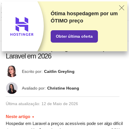
Classificamos os fornecedores com base em testes e pesquisas rigorosos,
mas também levamos em consideração seu feedback e nossos acordos
comerciais com provedores. Esta página contém links de
Ótima hospedagem por um
afiliados.
Divulgação de Publicidade
ÓTIMO preço
US$
Obter última oferta
10 melhores hospedagens da Web para
Laravel em 2026
Escrito por:
Caitlin Greyling
Avaliado por:
Christine Hoang
Última atualização:
12 de Maio de 2026
Neste artigo
Hospedar em Laravel a preços acessíveis pode ser algo difícil