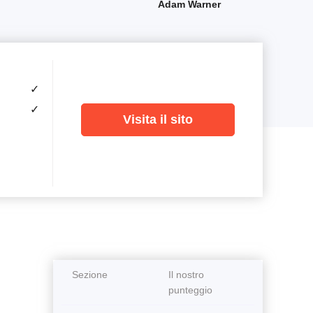
Adam Warner
✓
✓
Visita il sito
Sezione
Il nostro
punteggio