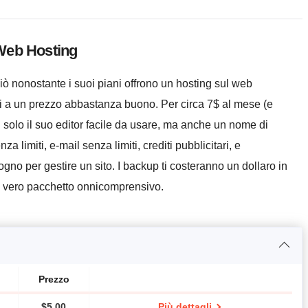
l Web Hosting
ò nonostante i suoi piani offrono un hosting sul web
li a un prezzo abbastanza buono. Per circa 7$ al mese (e
vi solo il suo editor facile da usare, ma anche un nome di
a limiti, e-mail senza limiti, crediti pubblicitari, e
gno per gestire un sito. I backup ti costeranno un dollaro in
un vero pacchetto onnicomprensivo.
Prezzo
$
5.00
Più dettagli