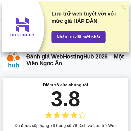
Chúng tôi xếp hạng các nhà cung cấp dựa trên thử nghiệm và nghiên
cứu khắt khe, nhưng cũng cân nhắc phản hồi của bạn và các thỏa thuận
thương mại của chúng tôi với các nhà cung cấp. Trang này chứa các
Lưu trữ web tuyệt vời với
đường dẫn liên kết.
Tiết lộ Quảng cáo
mức giá HẤP DẪN
US$
Nhận ưu đãi mới nhất
Đánh giá WebHostingHub 2026 – Một
Viên Ngọc Ẩn
Điểm số của chúng tôi
3.8
Đã được xếp hạng 76 trong số 78 Dịch vụ Lưu trữ Web