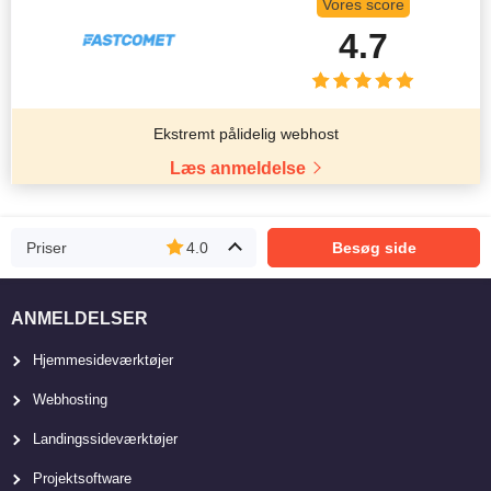
Vores score
4.7
Ekstremt pålidelig webhost
Læs anmeldelse
Priser
4.0
Besøg side
ANMELDELSER
Hjemmesideværktøjer
Webhosting
Landingssideværktøjer
Projektsoftware