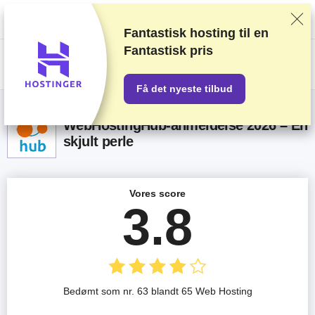
Vi rangerer forhandlere baseret på strenge tests og research, tager også
højde for din feedback og vores kommercielle aftaler med udbydere.
Denne side indeholder affiliate links.
Marketings Offentliggørelse
Fantastisk hosting til en
Fantastisk pris
US$
Få det nyeste tilbud
WebHostingHub-anmeldelse 2026 – En
skjult perle
Vores score
3.8
Bedømt som nr. 63 blandt 65 Web Hosting