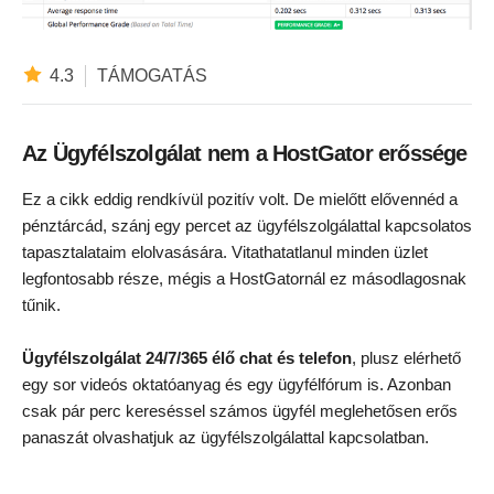
4.3
TÁMOGATÁS
Az Ügyfélszolgálat nem a HostGator erőssége
Ez a cikk eddig rendkívül pozitív volt. De mielőtt elővennéd a
pénztárcád, szánj egy percet az ügyfélszolgálattal kapcsolatos
tapasztalataim elolvasására. Vitathatatlanul minden üzlet
legfontosabb része, mégis a HostGatornál ez másodlagosnak
tűnik.
Ügyfélszolgálat 24/7/365 élő chat és telefon
, plusz elérhető
egy sor videós oktatóanyag és egy ügyfélfórum is. Azonban
csak pár perc kereséssel számos ügyfél meglehetősen erős
panaszát olvashatjuk az ügyfélszolgálattal kapcsolatban.