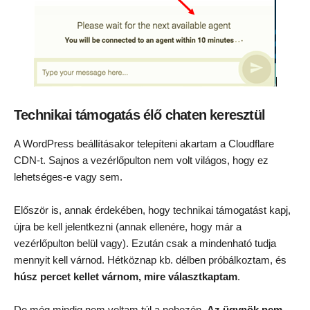
Technikai támogatás élő chaten keresztül
A WordPress beállításakor telepíteni akartam a Cloudflare
CDN-t. Sajnos a vezérlőpulton nem volt világos, hogy ez
lehetséges-e vagy sem.
Először is, annak érdekében, hogy technikai támogatást kapj,
újra be kell jelentkezni (annak ellenére, hogy már a
vezérlőpulton belül vagy). Ezután csak a mindenható tudja
mennyit kell várnod. Hétköznap kb. délben próbálkoztam, és
húsz percet kellet várnom, mire választkaptam
.
De még mindig nem voltam túl a nehezén.
Az ügynök nem