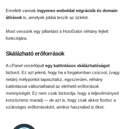
Emellett vannak
ingyenes weboldal migrációk és domain
átírások
is, amelyek jobbá teszik az üzletet.
Most vessünk egy pillantást a HostGator néhány fejlett
funkciójára.
Skálázható erőforrások
A cPanel vezérlőpult
egy kattintásos skálázhatóságot
biztosít. Ez azt jelenti, hogy ha a forgalomban csúcsot, (vagy
netán) mélypontot tapasztalsz, egyszerűen, néhány
kattintással változtathatod az elérhető erőforrások
mennyiségét. Ez nem csak biztosítja, hogy a teljesítményed
konzisztens maradj — de azt is, hogy csak akkor fizetsz a
szükséges erőforrásokért, amikor használod is őket.