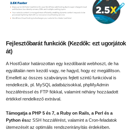
Fejlesztőbarát funkciók (Kezdők: ezt ugorjátok
át)
A HostGator határozottan egy kezdőbarát webhoszt, de ha
egyáltalán nem kezdő vagy, ne hagyd, hogy ez megállítson.
Emellett az összes szabványos fejlett szintű funkcióval is
rendelkezik, pl. MySQL adatbázisokkal, phpMyAdmin
hozzáféréssel és FTP fiókkal, valamint néhány hozzáadott
értékkel rendelkező extrával.
Támogatja a PHP 5 és 7, a Ruby on Rails, a Perl és a
Python és
az SSH hozzáférést, valamint a Cron-feladatok
ütemezését az optimális rendszerirányítás érdekében.