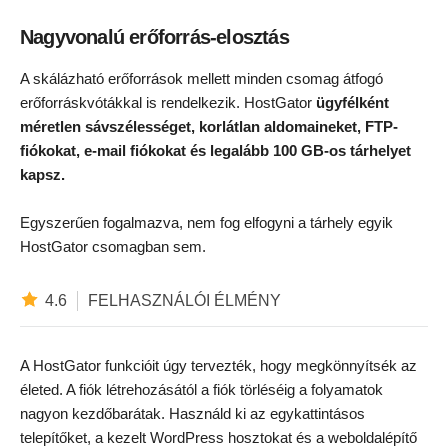
Nagyvonalú erőforrás-elosztás
A skálázható erőforrások mellett minden csomag átfogó
erőforráskvótákkal is rendelkezik. HostGator
ügyfélként
méretlen sávszélességet, korlátlan aldomaineket, FTP-
fiókokat, e-mail fiókokat és legalább 100 GB-os tárhelyet
kapsz.
Egyszerűen fogalmazva, nem fog elfogyni a tárhely egyik
HostGator csomagban sem.
4.6
FELHASZNÁLÓI ÉLMÉNY
A HostGator funkcióit úgy tervezték, hogy megkönnyítsék az
életed. A fiók létrehozásától a fiók törléséig a folyamatok
nagyon kezdőbarátak. Használd ki az egykattintásos
telepítőket, a kezelt WordPress hosztokat és a weboldalépítő