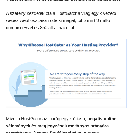
A szerény kezdetek óta a HostGator a világ egyik vezető
webes webhosztjává nőtte ki magát, több mint 9 millió
domainnévvel és 850 alkalmazottal.
Mivel a HostGator az iparág egyik óriása,
negatív online
vélemények és megjegyzések méltányos arányára
számíthatsz. A rossz ügyfélszolgálat, a rossz