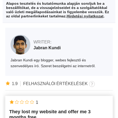
Alapos tesztelés és kutatómunka alapján soroljuk be a
beszállítókat, de a visszajelzéseidet és a szolgáltatókkal
való üzleti megállapodásainkat is figyelembe vesszük. Ez
az oldal partnerlinkeket tartalmaz.
Hirdetési nyilatkozat
.
WRITER:
Jabran Kundi
Jabran Kundi egy blogger, webes fejlesztő és
szenvedélyes író. Szeret beszélgetni az internetről.
1.9
FELHASZNÁLÓI ÉRTÉKELÉSEK
1
They lost my website and offer me 3
months free