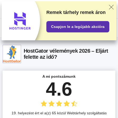
Alapos tesztelés és kutatómunka alapján soroljuk be a beszállítókat, de a
visszajelzéseidet és a szolgáltatókkal való üzleti megállapodásainkat is
figyelembe vesszük. Ez az oldal partnerlinkeket tartalmaz.
Hirdetési
Remek tárhely
remek áron
nyilatkozat
.
Csapjon le a legújabb akcióra
US$
HostGator vélemények 2026 – Eljárt
felette az idő?
A mi pontszámunk
4.6
19. helyezést ért el a(z) 65 közül Webtárhely szolgáltatás