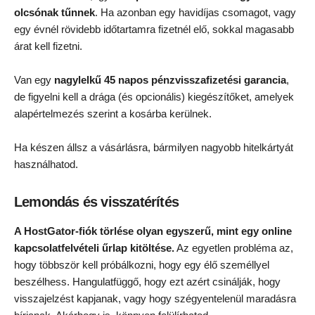
olcsónak tűnnek
. Ha azonban egy havidíjas csomagot, vagy
egy évnél rövidebb időtartamra fizetnél elő, sokkal magasabb
árat kell fizetni.
Van egy
nagylelkű 45 napos pénzvisszafizetési garancia
,
de figyelni kell a drága (és opcionális) kiegészítőket, amelyek
alapértelmezés szerint a kosárba kerülnek.
Ha készen állsz a vásárlásra, bármilyen nagyobb hitelkártyát
használhatod.
Lemondás és visszatérítés
A HostGator-fiók törlése olyan egyszerű, mint egy online
kapcsolatfelvételi űrlap kitöltése.
Az egyetlen probléma az,
hogy többször kell próbálkozni, hogy egy élő személlyel
beszélhess. Hangulatfüggő, hogy ezt azért csinálják, hogy
visszajelzést kapjanak, vagy hogy szégyentelenül maradásra