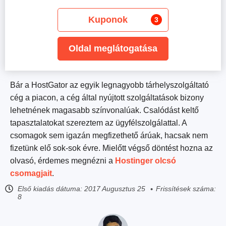
Kuponok
3
Oldal meglátogatása
Bár a HostGator az egyik legnagyobb tárhelyszolgáltató
cég a piacon, a cég által nyújtott szolgáltatások bizony
lehetnének magasabb színvonalúak. Csalódást keltő
tapasztalatokat szereztem az ügyfélszolgálattal. A
csomagok sem igazán megfizethető árúak, hacsak nem
fizetünk elő sok-sok évre. Mielőtt végső döntést hozna az
olvasó, érdemes megnézni a
Hostinger olcsó
csomagjait
.
Első kiadás dátuma:
2017 Augusztus 25
Frissítések száma:
8