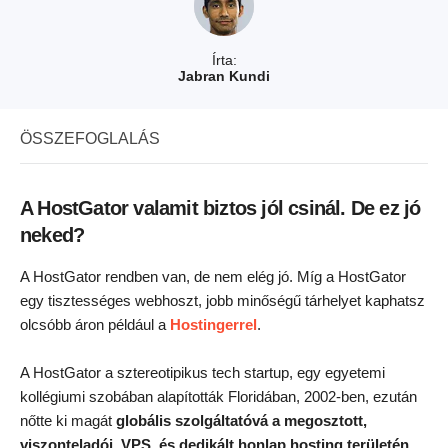
Írta:
Jabran Kundi
ÖSSZEFOGLALÁS
A HostGator valamit biztos jól csinál. De ez jó
neked?
A HostGator rendben van, de nem elég jó. Míg a HostGator
egy tisztességes webhoszt, jobb minőségű tárhelyet kaphatsz
olcsóbb áron például a
Hostingerrel
.
A HostGator a sztereotipikus tech startup, egy egyetemi
kollégiumi szobában alapították Floridában, 2002-ben, ezután
nőtte ki magát
globális szolgáltatóvá a megosztott,
viszonteladói, VPS, és dedikált honlap hosting területén
.