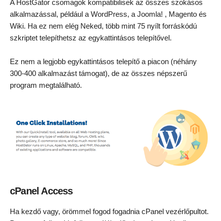
A HostGator csomagok kompatibilisek az összes szokásos
alkalmazással, például a WordPress, a Joomla! , Magento és
Wiki. Ha ez nem elég Neked, több mint 75 nyílt forráskódú
szkriptet telepíthetsz az egykattintásos telepítővel.
Ez nem a legjobb egykattintásos telepítő a piacon (néhány
300-400 alkalmazást támogat), de az összes népszerű
program megtalálható.
cPanel Access
Ha kezdő vagy, örömmel fogod fogadnia cPanel vezérlőpultot.