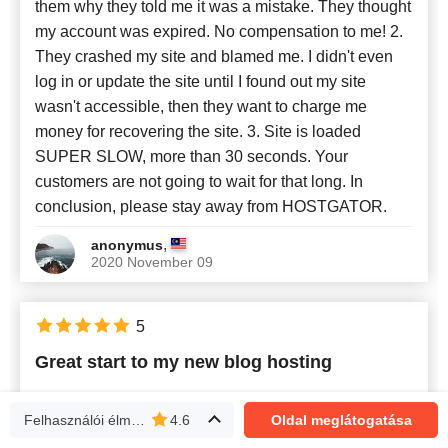
them why they told me it was a mistake. They thought
my account was expired. No compensation to me! 2.
They crashed my site and blamed me. I didn't even
log in or update the site until I found out my site
wasn't accessible, then they want to charge me
money for recovering the site. 3. Site is loaded
SUPER SLOW, more than 30 seconds. Your
customers are not going to wait for that long. In
conclusion, please stay away from HOSTGATOR.
,
anonymus
2020 November 09
5
Great start to my new blog hosting
As a webpro I was looking for a hosting provider that
Felhasználói élmény
4.6
Oldal meglátogatása
can help me host my own blog where I talk about