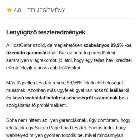
4.8
TELJESÍTMÉNY
Lenyűgöző teszteredmények
A HostGator szolid, de meglehetősen
szabványos 99,9% -os
üzemidő garanciát
kínál. Bár ez nem fog megdönteni
semmilyen világrekordot, jó látni, hogy egy teljes havi kredittel
ellentételezik a hosszabb leállásokat.
Más független tesztek rendre 99,98% feletti elérhetőséget
mutatnak. Azonban más ügyfelek gyakran hosszú
leállásról
és lassú weboldal betöltési sebességről számolnak be
a
szolgáltatás fő problémáiként.
Soha nem hittem az ilyen garanciáknak, úgy döntöttem, hogy
lefuttatok egy Sucuri Page Load tesztet. Fontos tudni, hogy
webhelyed milyen gyorsan töltődik be, mivel mindannyian