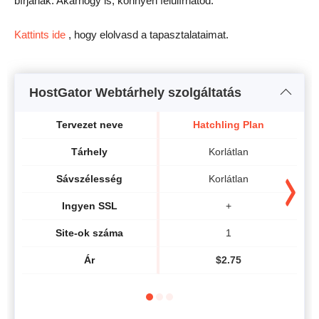
bírjanak. Akárhogy is, könnyen felülírhatod.
Kattints ide
, hogy elolvasd a tapasztalataimat.
HostGator Webtárhely szolgáltatás
Tervezet neve
Hatchling Plan
Tárhely
Korlátlan
Sávszélesség
Korlátlan
Ingyen SSL
+
Site-ok száma
1
Ár
$
2.75