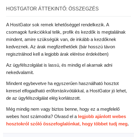
HOSTGATOR ÁTTEKINTŐ: ÖSSZEGZÉS
A HostGator sok remek lehetőséggel rendelkezik. A
csomagok funkciókkal telik, profik és kezdők is megtalálnak
mindent, amire szükségük van, de inkább a kezdőknek
kedveznek. Az árak megfizethetőek (bár hosszú távon
regisztrálnod kell a legjobb árak elérése érdekében)
Az ügyfélszolgálat is lassú, és mindig el akarnak adni
nekedvalamit.
Mindent egybevetve ha egyszerűen használható hosztot
keresel elfogadható erőforráskvótákkal, a HostGator jó lehet,
de az ügyfélszolgálat elég korlátozott.
Még mindig nem vagy biztos benne, hogy ez a megfelelő
webes host számodra? Olvasd el a
legjobb ajánlott webes
hosztokról szóló összefoglalónkat, hogy többet tudj meg
.