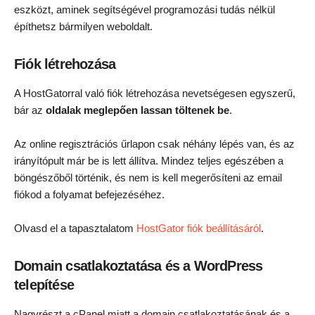
eszközt, aminek segítségével programozási tudás nélkül
építhetsz bármilyen weboldalt.
Fiók létrehozása
A HostGatorral való fiók létrehozása nevetségesen egyszerű,
bár az
oldalak meglepően lassan töltenek be
.
Az online regisztrációs űrlapon csak néhány lépés van, és az
irányítópult már be is lett állítva. Mindez teljes egészében a
böngészőből történik, és nem is kell megerősíteni az email
fiókod a folyamat befejezéséhez.
Olvasd el a tapasztalatom
HostGator fiók beállításáról
.
Domain csatlakoztatása és a WordPress
telepítése
Nagyrészt a cPanel miatt a domain csatlakoztatásának és a