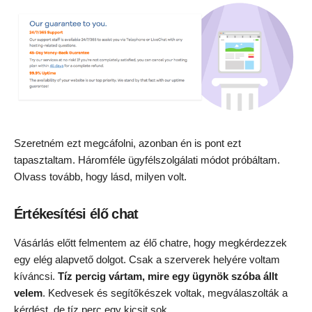
Szeretném ezt megcáfolni, azonban én is pont ezt
tapasztaltam. Háromféle ügyfélszolgálati módot próbáltam.
Olvass tovább, hogy lásd, milyen volt.
Értékesítési élő chat
Vásárlás előtt felmentem az élő chatre, hogy megkérdezzek
egy elég alapvető dolgot. Csak a szerverek helyére voltam
kíváncsi.
Tíz percig vártam, mire egy ügynök szóba állt
velem
. Kedvesek és segítőkészek voltak, megválaszolták a
kérdést, de tíz perc egy kicsit sok.