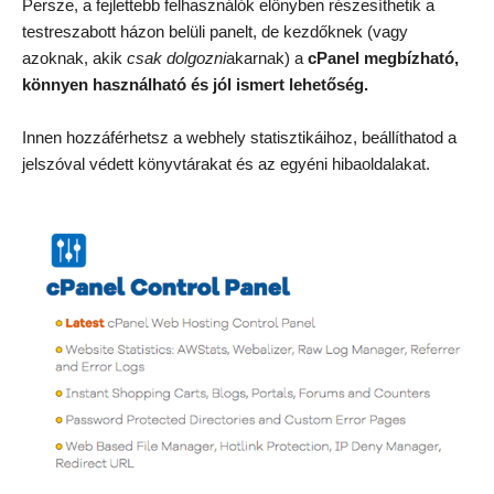
Persze, a fejlettebb felhasználók előnyben részesíthetik a
testreszabott házon belüli panelt, de kezdőknek (vagy
azoknak, akik
csak dolgozni
akarnak) a
cPanel megbízható,
könnyen használható és jól ismert lehetőség.
Innen hozzáférhetsz a webhely statisztikáihoz, beállíthatod a
jelszóval védett könyvtárakat és az egyéni hibaoldalakat.