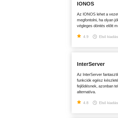
IONOS
Az IONOS lehet a vezet
megfontolni, ha olyan jó
végleges döntés előtt 
4.9
Első kiadá
InterServer
Az InterServer fantaszti
funkciók egész készlet
fejlődésnek, azonban t
alternatíva.
4.8
Első kiadá