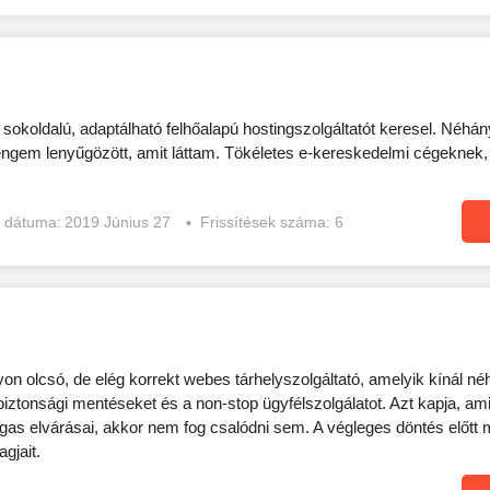
a sokoldalú, adaptálható felhőalapú hostingszolgáltatót keresel. Néhány 
engem lenyűgözött, amit láttam. Tökéletes e-kereskedelmi cégeknek,
s dátuma:
2019 Június 27
Frissítések száma: 6
n olcsó, de elég korrekt webes tárhelyszolgáltató, amelyik kínál n
 biztonsági mentéseket és a non-stop ügyfélszolgálatot. Azt kapja, amié
agas elvárásai, akkor nem fog csalódni sem. A végleges döntés elő
gjait.