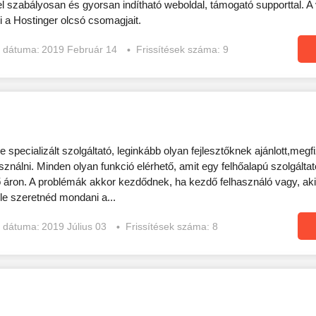
el szabályosan és gyorsan indítható weboldal, támogató supporttal. A 
a Hostinger olcsó csomagjait.
s dátuma:
2019 Február 14
Frissítések száma: 9
e specializált szolgáltató, leginkább olyan fejlesztőknek ajánlott,megf
ználni. Minden olyan funkció elérhető, amit egy felhőalapú szolgáltat
áron. A problémák akkor kezdődnek, ha kezdő felhasználó vagy, aki
le szeretnéd mondani a...
s dátuma:
2019 Július 03
Frissítések száma: 8