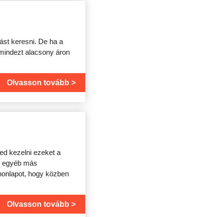
st keresni. De ha a
 mindezt alacsony áron
Olvasson tovább
ed kezelni ezeket a
gy egyéb más
 honlapot, hogy közben
Olvasson tovább