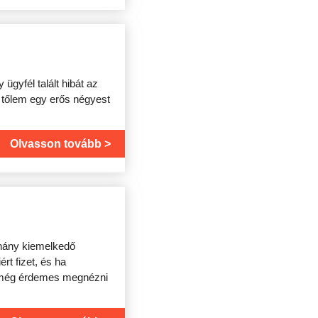
ügyfél talált hibát az
 tőlem egy erős négyest
Olvasson tovább
éhány kiemelkedő
rt fizet, és ha
tt még érdemes megnézni