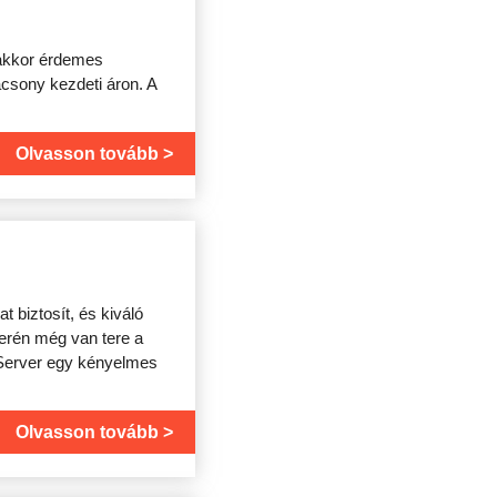
 akkor érdemes
acsony kezdeti áron. A
Olvasson tovább
t biztosít, és kiváló
terén még van tere a
rServer egy kényelmes
Olvasson tovább