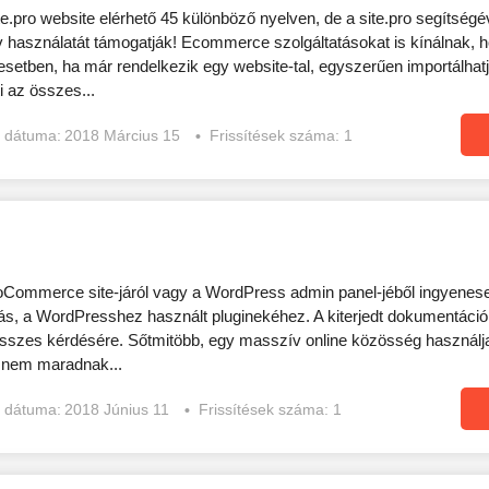
pro website elérhető 45 különböző nyelven, de a site.pro segítségéve
v használatát támogatják! Ecommerce szolgáltatásokat is kínálnak, ho
 esetben, ha már rendelkezik egy website-tal, egyszerűen importálhatja
i az összes...
s dátuma:
2018 Március 15
Frissítések száma: 1
ooCommerce site-járól vagy a WordPress admin panel-jéből ingyenesen
s, a WordPresshez használt pluginekéhez. A kiterjedt dokumentáció 
szes kérdésére. Sőtmitöbb, egy masszív online közösség használja a
i nem maradnak...
s dátuma:
2018 Június 11
Frissítések száma: 1