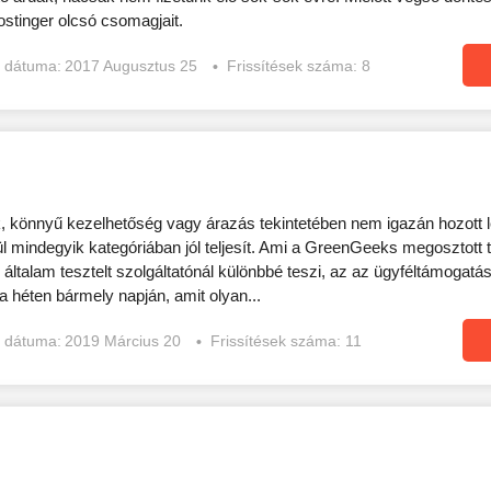
tinger olcsó csomagjait.
s dátuma:
2017 Augusztus 25
Frissítések száma: 8
 könnyű kezelhetőség vagy árazás tekintetében nem igazán hozott lé
ül mindegyik kategóriában jól teljesít. Ami a GreenGeeks megosztott 
ltalam tesztelt szolgáltatónál különbbé teszi, az az ügyféltámogatás
a héten bármely napján, amit olyan...
s dátuma:
2019 Március 20
Frissítések száma: 11