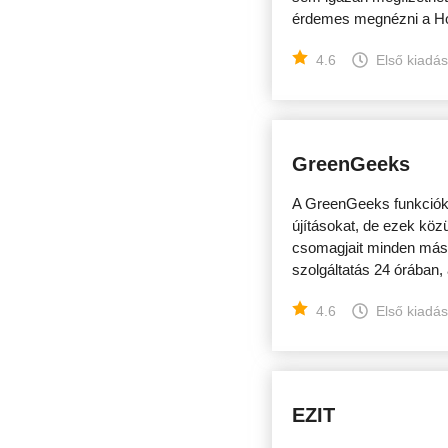
érdemes megnézni a Hos
4.6
Első kiadá
GreenGeeks
A GreenGeeks funkciók,
újításokat, de ezek köz
csomagjait minden más á
szolgáltatás 24 órában, 
4.6
Első kiadá
EZIT