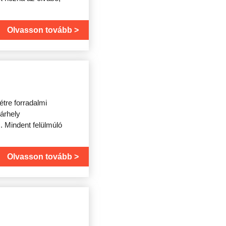
Olvasson tovább
tre forradalmi
tárhely
. Mindent felülmúló
Olvasson tovább