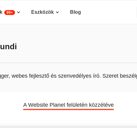
k
Eszközök
Blog
99+
undi
er, webes fejlesztő és szenvedélyes író. Szeret beszélge
A Website Planet felületén közzétéve