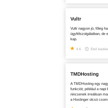
Vultr
Vultr nagyon jó, főleg h
ügyfélszolgálatban, de 
kap.
4.6
Első kiadá
TMDHosting
A TMDHosting egy nagyo
funkciót, például a napi
nincsenek irreálisan m
a Hostinger olcsó csoma