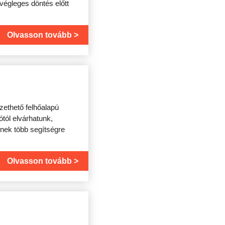
végleges döntés előtt
Olvasson tovább
izethető felhőalapú
ótól elvárhatunk,
nek több segítségre
Olvasson tovább