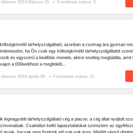
s dátuma:
2019 Március 15
Frissítések száma: 5
költségkímélő tárhelyszolgáltató, azonban a csomag ára gyorsan nö
indenesetre, ha Ön csak egy költségkímélő tárhelyszolgáltatót szere
lkezik és egyszerű a beállítás menete, akkor esetleg megtalálta, amit
vajon a 000webhost a megfelelő...
s dátuma:
2018 április 08
Frissítések száma: 15
 legnagyobb tárhelyszolgáltató cég a piacon, a cég által nyújtott szo
ínvonalúak. Csalódást keltő tapasztalatokat szereztem az ügyfélszo
 árúak, hacsak nem fizetünk elő sok-sok évre. Mielőtt végső döntés