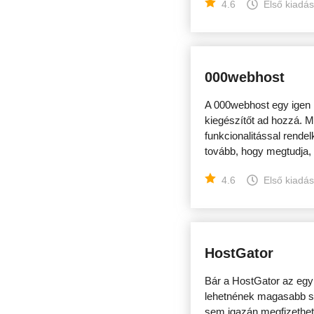
4.6
Első kiadá
000webhost
A 000webhost egy igen 
kiegészítőt ad hozzá. M
funkcionalitással rende
tovább, hogy megtudja, 
4.6
Első kiadá
HostGator
Bár a HostGator az egyik
lehetnének magasabb sz
sem igazán megfizethető