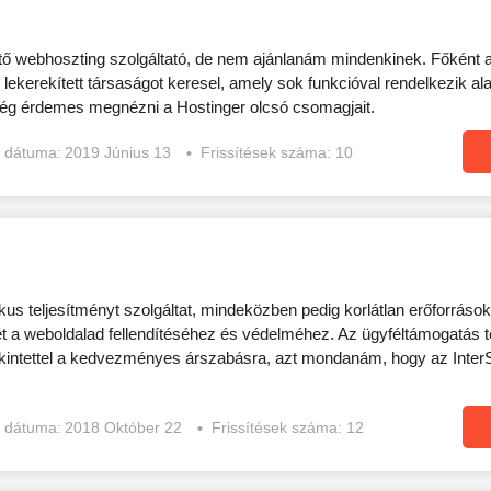
ő webhoszting szolgáltató, de nem ajánlanám mindenkinek. Főként
l lekerekített társaságot keresel, amely sok funkcióval rendelkezik al
még érdemes megnézni a Hostinger olcsó csomagjait.
s dátuma:
2019 Június 13
Frissítések száma: 10
kus teljesítményt szolgáltat, mindeközben pedig korlátlan erőforrásoka
ét a weboldalad fellendítéséhez és védelméhez. Az ügyféltámogatás 
ekintettel a kedvezményes árszabásra, azt mondanám, hogy az Inte
s dátuma:
2018 Október 22
Frissítések száma: 12