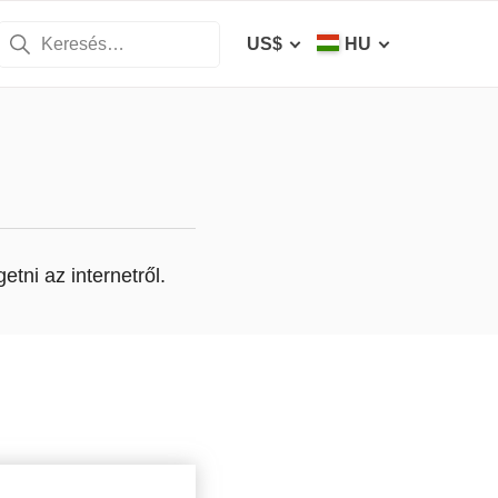
US$
HU
tni az internetről.