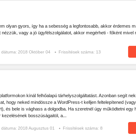
m olyan gyors, így ha a sebesség a legfontosabb, akkor érdemes má
t nézzük, vagy a jó ügyfélszolgálatot, akkor megérheti - főként mivel
s dátuma:
2018 Október 04
Frissítések száma: 13
atformokon kínál felhőalapú tárhelyszolgáltatást. Azonban segít nek
ókat, hogy neked mindössze a WordPress-t kelljen feltelepítened (va
t), és bele is vághass a dolgodba. Ha szeretnél úgy működtetni egy
 kezelésének bosszúságaitól, a...
s dátuma:
2018 Augusztus 01
Frissítések száma: 8