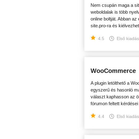
Nem csupán maga a site.
weboldalak is több nyel
online boltját. Abban az
site.pro-ra és kiélvezhet
4.5
Első kiadá
WooCommerce
A plugin letölthető a W
egyszerű és hasonló má
választ kaphasson az ös
fórumon feltett kérdése
4.4
Első kiadá