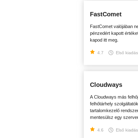
FastComet
FastComet valójában ne
pénzedért kapott értéke
kapod itt meg.
4.7
Első kiadá
Cloudways
A Cloudways más felhőpl
felhőtárhely szolgáltat
tartalomkezelő rendszer
mentesülsz egy szerver
4.6
Első kiadá