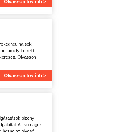
Olvasson tovább
vekedhet, ha sok
tne, amely korrekt
 keresett. Olvasson
Olvasson tovább
lgáltatások bizony
lgálattal. A csomagok
t hozna az olvasó,