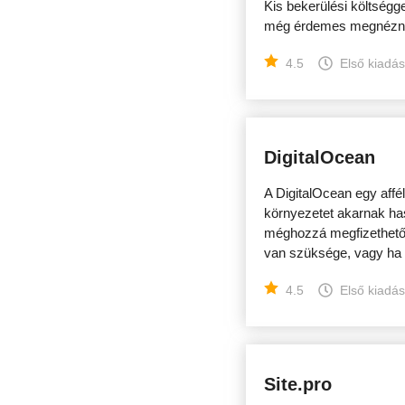
Kis bekerülési költségg
még érdemes megnézni 
4.5
Első kiadá
DigitalOcean
A DigitalOcean egy affél
környezetet akarnak has
méghozzá megfizethető 
van szüksége, vagy ha 
4.5
Első kiadá
Site.pro