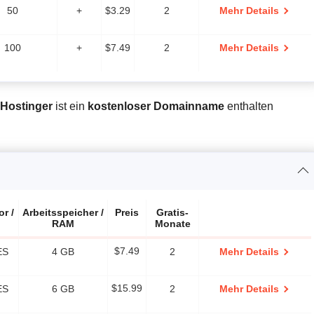
50
+
$
3.29
2
Mehr Details
100
+
$
7.49
2
Mehr Details
Hostinger
ist ein
kostenloser Domainname
enthalten
r /
Arbeitsspeicher /
Preis
Gratis-
RAM
Monate
ES
4 GB
$
7.49
2
Mehr Details
ES
6 GB
$
15.99
2
Mehr Details