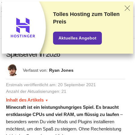
Wir bewerten die Anbieter auf Grundlage strenger Tests und Bewertungen,
berücksichtigen aber auch Dein Feedback und unsere geschäftlichen
Vereinbarungen mit den Anbietern.
Diese Seite enthält Affiliate-Links
.
Tolles Hosting zum
Tollen
Preis
US$
Aktuelles Angebot
6 besten Hostinganbieter für Minecraft-
Spielserver in 2026
Verfasst von:
Ryan Jones
Erstmals veröffentlicht am:
20 September 2021
Anzahl der Aktualisierungen: 21
Inhalt des Artikels
Minecraft ist ein leistungshungriges Spiel. Es braucht
erstklassige CPUs und viel RAM, um flüssig zu laufen
–
besonders wenn Du viele Mods und Plugins installieren
möchtest, um den Spaß zu steigern. Ohne Rechenleistung