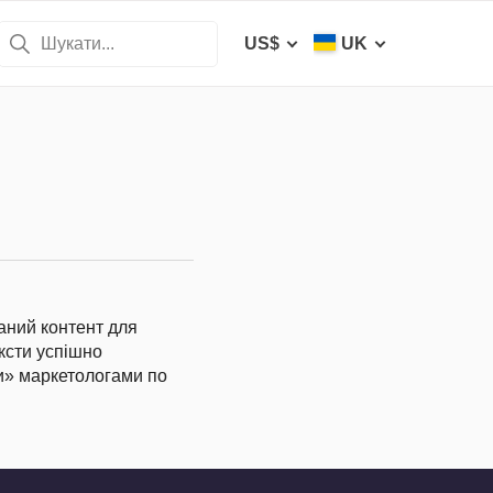
US$
UK
аний контент для
ексти успішно
и» маркетологами по