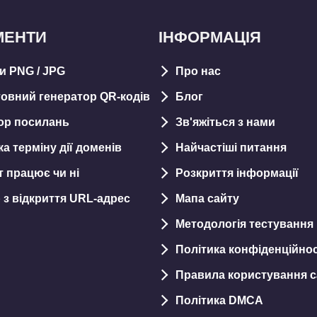
МЕНТИ
ІНФОРМАЦІЯ
и PNG / JPG
Про нас
овний генератор QR-кодів
Блог
ор посилань
Зв'яжіться з нами
а терміну дії доменів
Найчастіші питання
т працює чи ні
Розкриття інформації
 з відкриття URL-aдрес
Мапа сайту
Методологія тестування
Політика конфіденційнос
Правила користування 
Політика DMCA