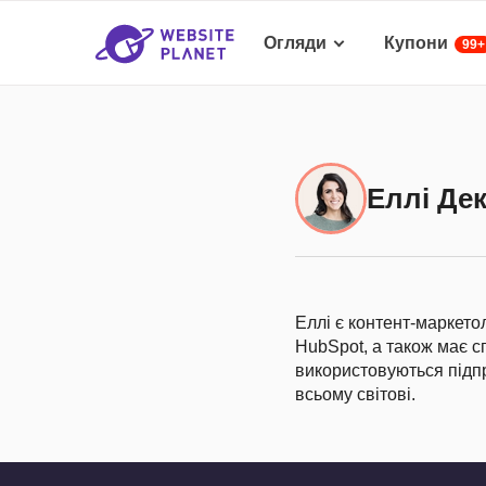
Огляди
Купони
99+
Еллі Де
Еллі є контент-маркет
HubSpot, а також має сп
використовуються підп
всьому світові.