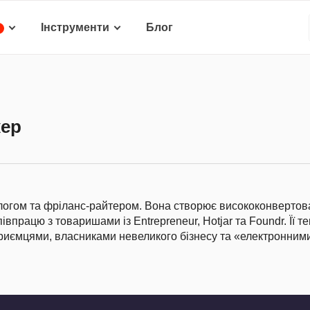
Інструменти
Блог
кер
ологом та фріланс-райтером. Вона створює висококонвертов
івпрацю з товаришами із Entrepreneur, Hotjar та Foundr. Її т
риємцями, власниками невеликого бізнесу та «електронним