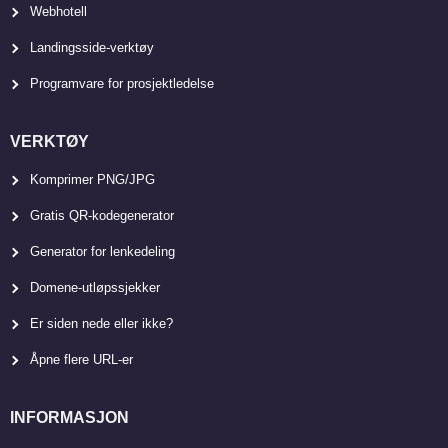
Webhotell
Landingsside-verktøy
Programvare for prosjektledelse
VERKTØY
Komprimer PNG/JPG
Gratis QR-kodegenerator
Generator for lenkedeling
Domene-utløpssjekker
Er siden nede eller ikke?
Åpne flere URL-er
INFORMASJON