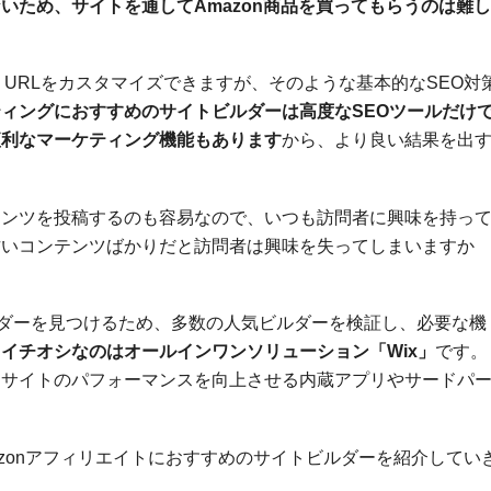
いため、サイトを通してAmazon商品を買ってもらうのは難し
、URLをカスタマイズできますが、そのような基本的なSEO対
ィングにおすすめのサイトビルダーは高度なSEOツールだけ
便利なマーケティング機能もあります
から、より良い結果を出
テンツを投稿するのも容易なので、いつも訪問者に興味を持っ
古いコンテンツばかりだと訪問者は興味を失ってしまいますか
ビルダーを見つけるため、多数の人気ビルダーを検証し、必要な機
も
イチオシなのはオールインワンソリューション「Wix」
です。
トサイトのパフォーマンスを向上させる内蔵アプリやサードパ
azonアフィリエイトにおすすめのサイトビルダーを紹介してい