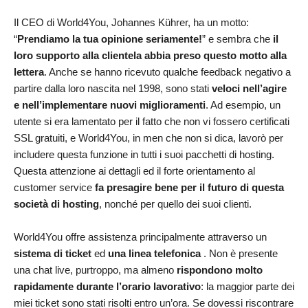
Il CEO di World4You, Johannes Kührer, ha un motto:
“
Prendiamo la tua opinione seriamente!
” e sembra che
il
loro supporto alla clientela abbia preso questo motto alla
lettera
. Anche se hanno ricevuto qualche feedback negativo a
partire dalla loro nascita nel 1998, sono stati
veloci nell’agire
e nell’implementare nuovi miglioramenti
. Ad esempio, un
utente si era lamentato per il fatto che non vi fossero certificati
SSL gratuiti, e World4You, in men che non si dica, lavorò per
includere questa funzione in tutti i suoi pacchetti di hosting.
Questa attenzione ai dettagli ed il forte orientamento al
customer service
fa presagire bene per il futuro di questa
società di hosting
, nonché per quello dei suoi clienti.
World4You offre assistenza principalmente attraverso un
sistema di ticket
ed
una linea telefonica
. Non è presente
una chat live, purtroppo, ma almeno
rispondono molto
rapidamente durante l’orario lavorativo
: la maggior parte dei
miei ticket sono stati risolti entro un’ora. Se dovessi riscontrare