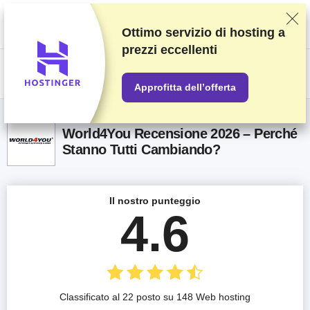
Classifichiamo i fornitori in base a test e ricerche rigorosi, ma teniamo
anche in considerazione la tua opinione e i nostri accordi commerciali con
gli stessi fornitori. Questa pagina contiene link di affiliazione.
Informativa
Ottimo servizio di hosting a
sulla pubblicità
.
prezzi eccellenti
US$
Approfitta dell’offerta
World4You Recensione 2026 – Perché
Stanno Tutti Cambiando?
Il nostro punteggio
4.6
Classificato al 22 posto su 148 Web hosting