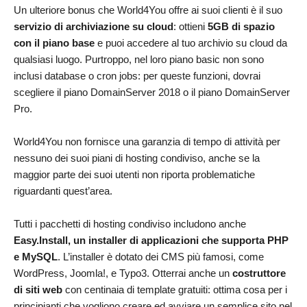
Un ulteriore bonus che World4You offre ai suoi clienti è il suo
servizio di archiviazione su cloud
: ottieni
5GB di spazio
con il piano base
e puoi accedere al tuo archivio su cloud da
qualsiasi luogo. Purtroppo, nel loro piano basic non sono
inclusi database o cron jobs: per queste funzioni, dovrai
scegliere il piano DomainServer 2018 o il piano DomainServer
Pro.
World4You non fornisce una garanzia di tempo di attività per
nessuno dei suoi piani di hosting condiviso, anche se la
maggior parte dei suoi utenti non riporta problematiche
riguardanti quest’area.
Tutti i pacchetti di hosting condiviso includono anche
Easy.Install, un installer di applicazioni che supporta PHP
e MySQL
. L’installer è dotato dei CMS più famosi, come
WordPress, Joomla!, e Typo3. Otterrai anche un
costruttore
di siti web
con centinaia di template gratuiti: ottima cosa per i
principianti che vogliono creare ed avviare un semplice sito nel