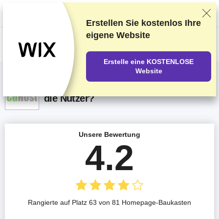
Wir bewerten die Anbieter auf Grundlage strenger Tests und Bewertungen,
berücksichtigen aber auch Dein Feedback und unsere geschäftlichen
Vereinbarungen mit den Anbietern.
Diese Seite enthält Affiliate-Links
.
Erstellen Sie kostenlos Ihre
eigene Website
US$
Erstelle eine KOSTENLOSE
Website
CdHost Erhafungen 2026 – Was sagen
die Nutzer?
Unsere Bewertung
4.2
Rangierte auf Platz 63 von 81 Homepage-Baukasten