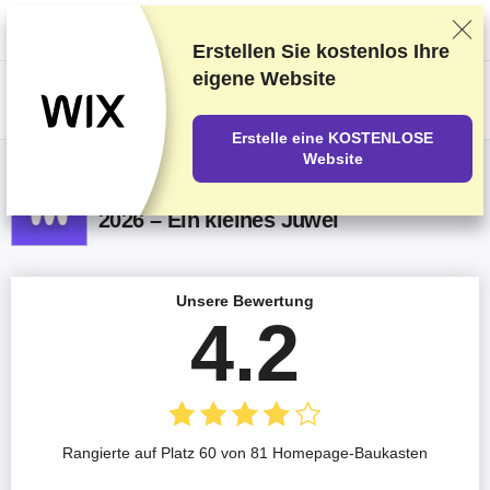
Wir bewerten die Anbieter auf Grundlage strenger Tests und Bewertungen,
berücksichtigen aber auch Dein Feedback und unsere geschäftlichen
Vereinbarungen mit den Anbietern.
Diese Seite enthält Affiliate-Links
.
Erstellen Sie kostenlos Ihre
eigene Website
US$
Erstelle eine KOSTENLOSE
Website
Webme.com (bish. Bedava-Sitem) Test
2026 – Ein kleines Juwel
Unsere Bewertung
4.2
Rangierte auf Platz 60 von 81 Homepage-Baukasten