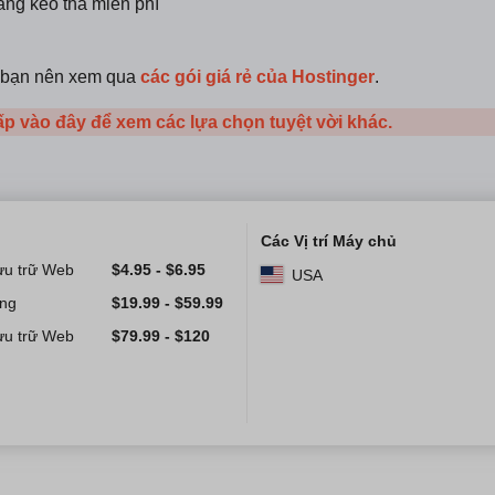
ăng kéo thả miễn phí
o, bạn nên xem qua
các gói giá rẻ của Hostinger
.
p vào đây để xem các lựa chọn tuyệt vời khác.
Các Vị trí Máy chủ
ưu trữ Web
$
4.95
-
$
6.95
USA
ing
$
19.99
-
$
59.99
ưu trữ Web
$
79.99
-
$
120