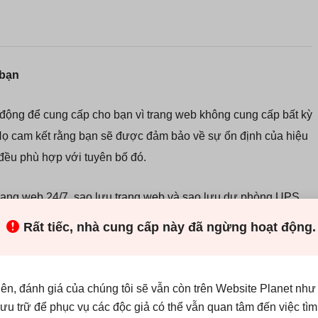
 bạn
ạt động để cung cấp cho bạn vì trang web không cung cấp bất kỳ
Họ cam kết rằng bạn sẽ được đảm bảo về sự ổn định của hiệu
 đều phù hợp với tuyên bố đó.
trang web 24/7, sao lưu trang web và sao lưu dự phòng UPS
và tốt nhất. Với gói dịch vụ được cung cấp, bạn cũng có thể
Rất tiếc, nhà cung cấp này đã ngừng hoạt động.
 chặn các địa chỉ IP có thể gây nguy hiểm cho bạn.
. Các tính năng cơ bản bao gồm dung lượng ổ đĩa/tên
iên, đánh giá của chúng tôi sẽ vẫn còn trên Website Planet như
c, nhưng đây chỉ là sự khởi đầu. Ngoài ra bạn sẽ nhận được
 lưu trữ để phục vụ các độc giả có thể vẫn quan tâm đến việc tìm