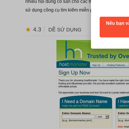
nhiều nội dung có sẵn cho các trang thương mại điệ
sử dụng công cụ tìm kiếm miễn phí và 100 đô la 
Nếu bạn v
4.3
DỄ SỬ DỤNG