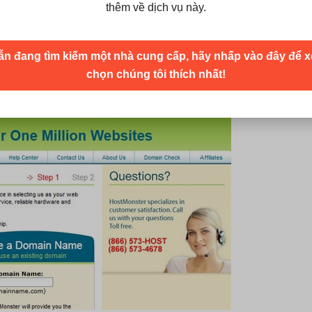
n tử, blog, quản lý đa phương tiện. Đặc biệt, bạn sẽ có thể
thêm về dịch vụ này.
tiền thưởng để sử dụng Google AdWords.
ẫn đang tìm kiếm một nhà cung cấp, hãy nhấp vào đây để x
chọn chúng tôi thích nhất!