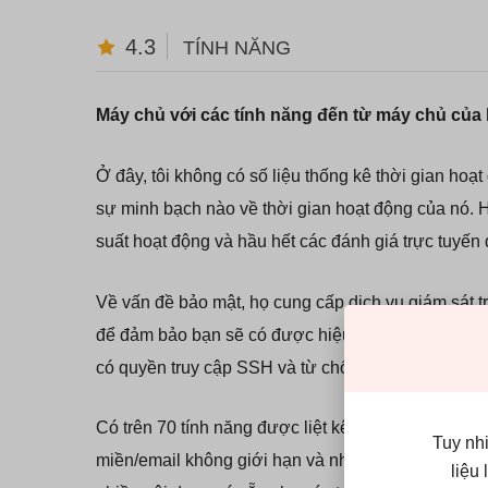
4.3
TÍNH NĂNG
Máy chủ với các tính năng đến từ máy chủ của
Ở đây, tôi không có số liệu thống kê thời gian ho
sự minh bạch nào về thời gian hoạt động của nó. 
suất hoạt động và hầu hết các đánh giá trực tuyến
Về vấn đề bảo mật, họ cung cấp dịch vụ giám sát 
để đảm bảo bạn sẽ có được hiệu suất cao, ổn định 
có quyền truy cập SSH và từ chối IP, điều này giúp
Có trên 70 tính năng được liệt kê bởi HostMonster
Tuy nh
miền/email không giới hạn và nhiều tính năng khá
liệu