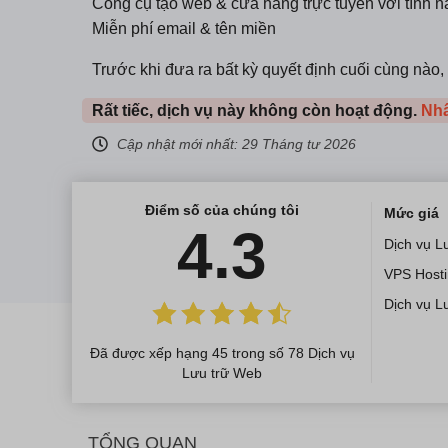
Công cụ tạo web & cửa hàng trực tuyến với tính n
Miễn phí email & tên miền
Trước khi đưa ra bất kỳ quyết định cuối cùng nà
Rất tiếc, dịch vụ này không còn hoạt động.
Nhấ
Cập nhật mới nhất:
29 Tháng tư 2026
Điểm số của chúng tôi
Mức giá
4.3
Dịch vụ L
VPS Host
Dịch vụ L
Đã được xếp hạng 45 trong số 78 Dịch vụ
Lưu trữ Web
TỔNG QUAN