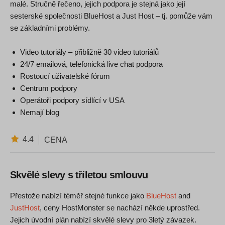
malé. Stručně řečeno, jejich podpora je stejná jako její
sesterské společnosti BlueHost a Just Host – tj. pomůže vám
se základními problémy.
Video tutoriály – přibližně 30 video tutoriálů
24/7 emailová, telefonická live chat podpora
Rostoucí uživatelské fórum
Centrum podpory
Operátoři podpory sídlící v USA
Nemají blog
4.4
CENA
Skvělé slevy s tříletou smlouvu
Přestože nabízí téměř stejné funkce jako
BlueHost
and
JustHost
, ceny HostMonster se nachází někde uprostřed.
Jejich úvodní plán nabízí skvělé slevy pro 3letý závazek.