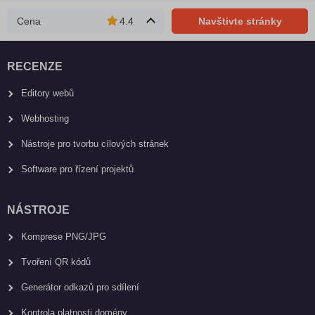
Cena
4.4
Navštivte stránky
RECENZE
Editory webů
Webhosting
Nástroje pro tvorbu cílových stránek
Software pro řízení projektů
NÁSTROJE
Komprese PNG/JPG
Tvoření QR kódů
Generátor odkazů pro sdílení
Kontrola platnosti domény