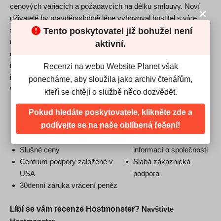
cenových variacích a požadavcích na délku smlouvy. Noví
uživatelé by pravděpodobně lépe vyhovoval hostitel s více
strukturovaným centrem podpory a přátelštějším
Tento poskytovatel již bohužel není
uživatelským rozhraním. To znamená, že pokud víte, co
aktivní.
chcete a víte, jak to udělat, HostMonster nabízí docela dobré
řešení, včetně mnoha atraktivních funkcí a eCommerce
Recenzi na webu Website Planet však
řešení.
ponecháme, aby sloužila jako archiv čtenářům,
VÝHODY
NEVÝHODY
kteří se chtějí o službě něco dozvědět.
Neomezená velikost e-mailu /
Pro dobré ceny je
Pokud hledáte poskytovatele, klikněte zde a
šířky pásma / místa na disku
vyžadována 3letá
podívejte se na naše oblíbená řešení!
Bezplatná doména po dobu
smlouva
jednoho roku
Neexistuje dostatek
Slušné ceny
informací o společnosti
Centrum podpory založené v
Slabá zákaznická
USA
podpora
30denní záruka vrácení peněz
Líbí se vám recenze Hostmonster?
Navštivte