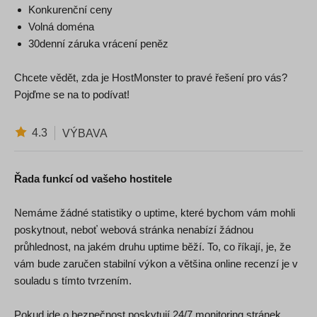
Konkurenční ceny
Volná doména
30denní záruka vrácení peněz
Chcete vědět, zda je HostMonster to pravé řešení pro vás?
Pojďme se na to podívat!
4.3
VÝBAVA
Řada funkcí od vašeho hostitele
Nemáme žádné statistiky o uptime, které bychom vám mohli
poskytnout, neboť webová stránka nenabízí žádnou
průhlednost, na jakém druhu uptime běží. To, co říkají, je, že
vám bude zaručen stabilní výkon a většina online recenzí je v
souladu s tímto tvrzením.
Pokud jde o bezpečnost poskytují 24/7 monitoring stránek,