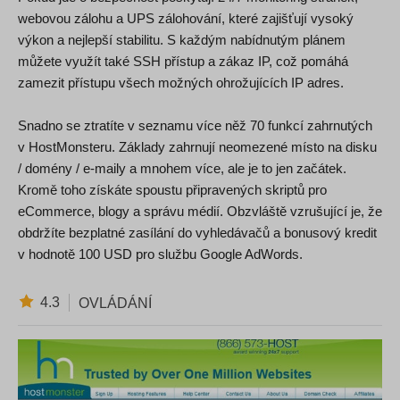
webovou zálohu a UPS zálohování, které zajišťují vysoký
výkon a nejlepší stabilitu. S každým nabídnutým plánem
můžete využít také SSH přístup a zákaz IP, což pomáhá
zamezit přístupu všech možných ohrožujících IP adres.
Snadno se ztratíte v seznamu více něž 70 funkcí zahrnutých
v HostMonsteru. Základy zahrnují neomezené místo na disku
/ domény / e-maily a mnohem více, ale je to jen začátek.
Kromě toho získáte spoustu připravených skriptů pro
eCommerce, blogy a správu médií. Obzvláště vzrušující je, že
obdržíte bezplatné zasílání do vyhledávačů a bonusový kredit
v hodnotě 100 USD pro službu Google AdWords.
4.3
OVLÁDÁNÍ