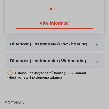
Více informací
Bluehost (Hostmonster) VPS hosting
Název plánu
Standard
Bluehost (Hostmonster) Webhosting
Úložný prostor
30GB
Název plánu
Standard
Součástí některých tarifů hostingu u
Bluehost
CPU
Dual Core
(Hostmonster)
je
doména zdarma
Úložný prostor
500GB
RAM
2GB
Cena
$
79.99
Cena
$
19.99
SROVNÁNÍ