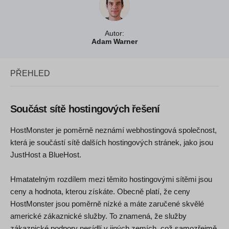
Autor:
Adam Warner
PŘEHLED
Součást sítě hostingových řešení
HostMonster je poměrně neznámí webhostingová společnost,
která je součástí sítě dalších hostingových stránek, jako jsou
JustHost a BlueHost.
Hmatatelným rozdílem mezi těmito hostingovými sítěmi jsou
ceny a hodnota, kterou získáte. Obecně platí, že ceny
HostMonster jsou poměrně nízké a máte zaručené skvělé
americké zákaznické služby. To znamená, že služby
zákaznické podpory nesídlí v jiných zemích, což samozřejmě