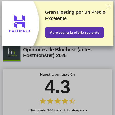
Clasificamos los servicios a partir de pruebas y análisis exhaustivos,
aunque también tenemos en cuenta tus opiniones y nuestros acuerdos
comerciales con los proveedores. Esta página contiene enlaces de
Gran Hosting por un
Precio
afiliados.
Información acerca de la publicidad
Excelente
US$
Aprovecha la oferta reciente
Opiniones de Bluehost (antes
Hostmonster) 2026
Nuestra puntuación
4.3
Clasificado 144 de 281 Hosting web