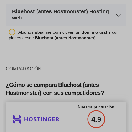
Nombre del plan
Standard
Bluehost (antes Hostmonster) Hosting
Almacenamiento
30GB
web
CPU
Dual Core
Nombre del plan
Standard
Algunos alojamientos incluyen un
dominio gratis
con
planes desde
Bluehost (antes Hostmonster)
RAM
2GB
Almacenamiento
500GB
Precio
$
19.99
Precio
$
79.99
COMPARACIÓN
Más información
¿Cómo se compara Bluehost (antes
Más información
Hostmonster) con sus competidores?
Nuestra puntuación
4.9