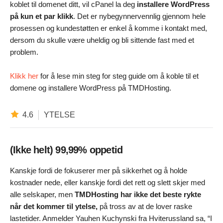
koblet til domenet ditt, vil cPanel la deg
installere WordPress
på kun et par klikk
. Det er nybegynnervennlig gjennom hele
prosessen og kundestøtten er enkel å komme i kontakt med,
dersom du skulle være uheldig og bli sittende fast med et
problem.
Klikk her
for å lese min steg for steg guide om å koble til et
domene og installere WordPress på TMDHosting.
4.6
YTELSE
(Ikke helt) 99,99% oppetid
Kanskje fordi de fokuserer mer på sikkerhet og å holde
kostnader nede, eller kanskje fordi det rett og slett skjer med
alle selskaper, men
TMDHosting har ikke det beste rykte
når det kommer til ytelse,
på tross av at de lover raske
lastetider. Anmelder Yauhen Kuchynski fra Hviterussland sa, “I