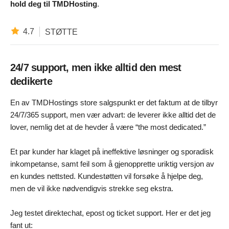
hold deg til TMDHosting
.
4.7
STØTTE
24/7 support, men ikke alltid den mest
dedikerte
En av TMDHostings store salgspunkt er det faktum at de tilbyr
24/7/365 support, men vær advart: de leverer ikke alltid det de
lover, nemlig det at de hevder å være “the most dedicated.”
Et par kunder har klaget på ineffektive løsninger og sporadisk
inkompetanse, samt feil som å gjenopprette uriktig versjon av
en kundes nettsted. Kundestøtten vil forsøke å hjelpe deg,
men de vil ikke nødvendigvis strekke seg ekstra.
Jeg testet direktechat, epost og ticket support. Her er det jeg
fant ut: