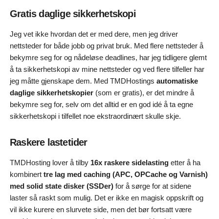
Gratis daglige sikkerhetskopi
Jeg vet ikke hvordan det er med dere, men jeg driver
nettsteder for både jobb og privat bruk. Med flere nettsteder å
bekymre seg for og nådeløse deadlines, har jeg tidligere glemt
å ta sikkerhetskopi av mine nettsteder og ved flere tilfeller har
jeg måtte gjenskape dem. Med TMDHostings
automatiske
daglige sikkerhetskopier
(som er gratis), er det mindre å
bekymre seg for, selv om det alltid er en god idé å ta egne
sikkerhetskopi i tilfellet noe ekstraordinært skulle skje.
Raskere lastetider
TMDHosting lover å tilby
16x raskere sidelasting
etter å ha
kombinert
tre lag med caching (APC, OPCache og Varnish)
med solid state disker (SSDer)
for å sørge for at sidene
laster så raskt som mulig. Det er ikke en magisk oppskrift og
vil ikke kurere en slurvete side, men det bør fortsatt være