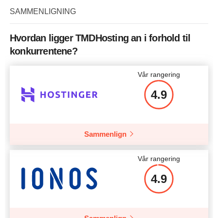
Pris
$
49.99
SAMMENLIGNING
CPU
8 CPU Cores
RAM
8GB DDR4 RAM
Hvordan ligger TMDHosting an i forhold til
Mer detaljer
konkurrentene?
Pris
$
160
Mer detaljer
Vår rangering
4.9
Mer detaljer
Sammenlign
Vår rangering
4.9