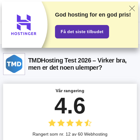
Vi vurderer leverandører basert på omfattende testing og undersøkelser,
men vi tar også hensyn til tilbakemeldinger fra leserne våre og
kommersielle avtaler med leverandører. Denne siden inneholder
God hosting for
en god pris!
affiliatelenker.
Annonseerklæringen
Få det siste tilbudet
US$
TMDHosting Test 2026 – Virker bra,
men er det noen ulemper?
Vår rangering
4.6
Rangert som nr. 12 av 60 Webhosting