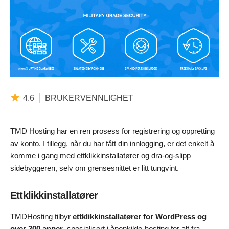
4.6
BRUKERVENNLIGHET
TMD Hosting har en ren prosess for registrering og oppretting
av konto. I tillegg, når du har fått din innlogging, er det enkelt å
komme i gang med ettklikkinstallatører og dra-og-slipp
sidebyggeren, selv om grensesnittet er litt tungvint.
Ettklikkinstallatører
TMDHosting tilbyr
ettklikkinstallatører for WordPress og
over 300 apper
, spesialisert i åpenkilde-hosting for alt fra