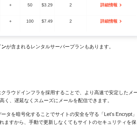
+
50
$
3.29
2
詳細情報
+
100
$
7.49
2
詳細情報
イン
が含まれるレンタルサーバープランもあります。
ngerはクラウドインフラを採用することで、より高速で安定したメ
高く、遅延なくスムーズにメールを配信できます。
、データを暗号化することでサイトの安全を守る「Let’s Encrypt」
されますから、手動で更新しなくてもサイトのセキュリティを保