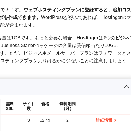
得できます。
ウェブホスティングプランに登録すると、追加コ
ーダを作成できます。
WordPressが好みであれば、Hostingerのマ
ル機能が含まれます。
ル容量は1GBです。もっと必要な場合、
Hostingerは2つのビジネ
Business Starterパッケージの容量は受信箱当たり10GB、
となっています。ただ、ビジネス用メールサーバープランはフォワーダとメ
ホスティングプランよりはるかに少ないことに注意しましょう
無料
サイト
価格
無料期間
SSL
数
（月）
+
3
$
2.49
2
詳細情報