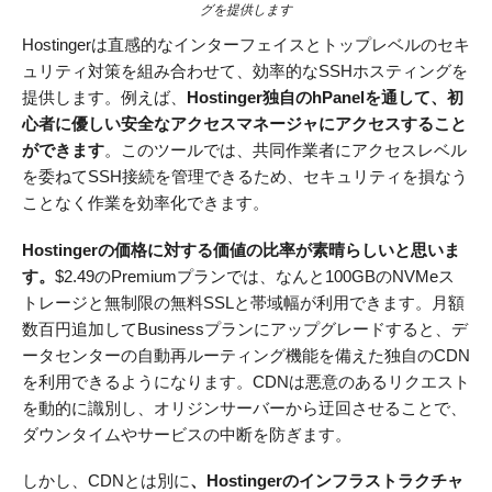
グを提供します
Hostingerは直感的なインターフェイスとトップレベルのセキ
ュリティ対策を組み合わせて、効率的なSSHホスティングを
提供します。例えば、
Hostinger独自のhPanelを通して、初
心者に優しい安全なアクセスマネージャにアクセスすること
ができます
。このツールでは、共同作業者にアクセスレベル
を委ねてSSH接続を管理できるため、セキュリティを損なう
ことなく作業を効率化できます。
Hostingerの価格に対する価値の比率が素晴らしいと思いま
す。
$
2.49
のPremiumプランでは、なんと100GBのNVMeス
トレージと無制限の無料SSLと帯域幅が利用できます。月額
数百円追加してBusinessプランにアップグレードすると、デ
ータセンターの自動再ルーティング機能を備えた独自のCDN
を利用できるようになります。CDNは悪意のあるリクエスト
を動的に識別し、オリジンサーバーから迂回させることで、
ダウンタイムやサービスの中断を防ぎます。
しかし、CDNとは別に
、Hostingerのインフラストラクチャ