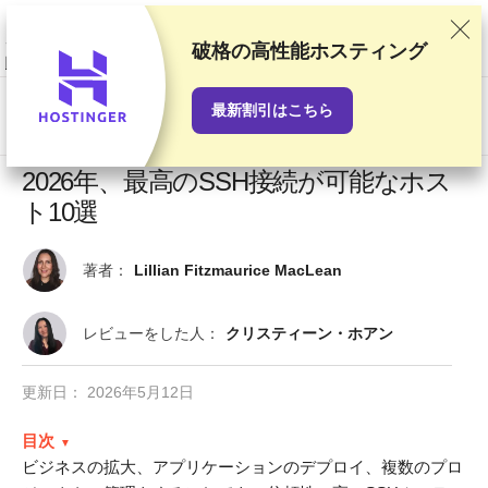
当サイトでは徹底した検証と調査をもとにおすすめランキングを作成して
いますが、読者の皆さまからのご意見やプロバイダとの商業契約も考慮し
ています。このページにはアフィリエイトリンクが含まれます。
「広告に
破格の高性能ホスティング
関する情報開示」
最新割引はこちら
US$
2026年、最高のSSH接続が可能なホス
ト10選
著者：
Lillian Fitzmaurice MacLean
レビューをした人：
クリスティーン・ホアン
更新日：
2026年5月12日
目次
ビジネスの拡大、アプリケーションのデプロイ、複数のプロ