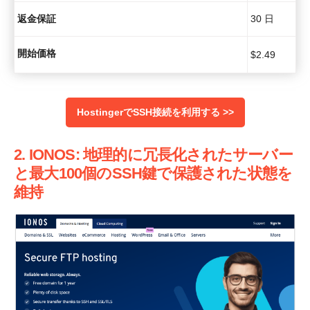
返金保証
30 日
開始価格
$
2.49
HostingerでSSH接続を利用する >>
2. IONOS: 地理的に冗長化されたサーバー
と最大100個のSSH鍵で保護された状態を
維持