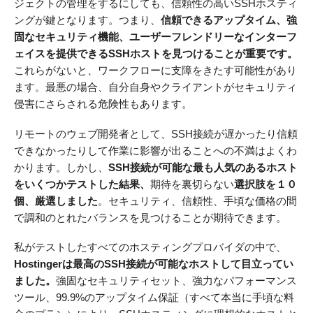
ジェクトの管理をするにしても、信頼性の高いSSHホスティ
ングが鍵となります。つまり、
信頼できるアップタイム、強
固なセキュリティ機能、ユーザーフレンドリーなインターフ
ェイスを提供できるSSHホストを見つけることが重要です。
これらがないと、ワークフローに支障をきたす可能性があり
ます。最悪の場合、自分自身やクライアントがセキュリティ
侵害にさらされる危険性もあります。
リモートのウェブ開発者として、SSH接続が遅かったり信頼
できなかったりして作業に影響が出ることへの不満はよくわ
かります。しかし、
SSH接続が可能な最も人気のあるホスト
をいくつかテストした結果、
期待を裏切らない
選択肢を１０
個、厳選しました
。セキュリティ、信頼性、手頃な価格の間
で調和のとれたバランスを見つけることが期待できます。
私がテストしたすべてのホスティングプロバイダの中で、
Hostingerは最高のSSH接続が可能なホストして目立ってい
ました。
強固なセキュリティセット、強力なパフォーマンス
ツール、99.9%のアップタイム保証（すべて本当に手頃な料