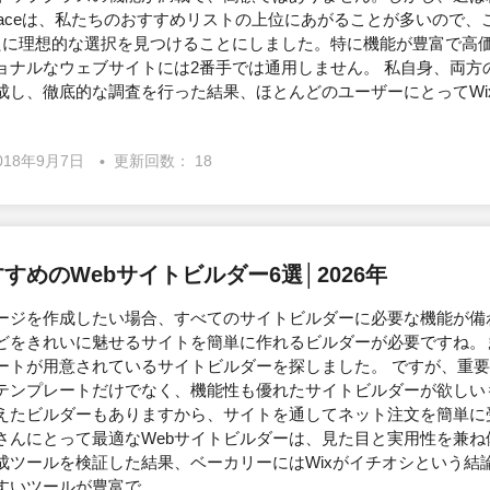
arespaceは、私たちのおすすめリストの上位にあがることが多いので
たに理想的な選択を見つけることにしました。特に機能が豊富で高
ョナルなウェブサイトには2番手では通用しません。 私自身、両方
成し、徹底的な調査を行った結果、ほとんどのユーザーにとってWi
018年9月7日
更新回数： 18
すめのWebサイトビルダー6選│2026年
ージを作成したい場合、すべてのサイトビルダーに必要な機能が備
どをきれいに魅せるサイトを簡単に作れるビルダーが必要ですね。
ートが用意されているサイトビルダーを探しました。 ですが、重
テンプレートだけでなく、機能性も優れたサイトビルダーが欲しい
えたビルダーもありますから、サイトを通してネット注文を簡単に
さんにとって最適なWebサイトビルダーは、見た目と実用性を兼ね
成ツールを検証した結果、ベーカリーにはWixがイチオシという結
いツールが豊富で...