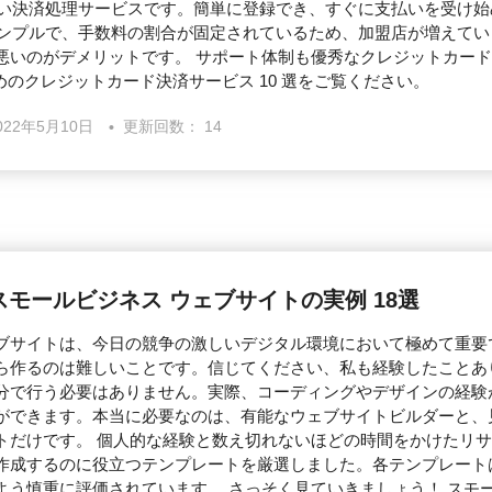
度が高い決済処理サービスです。簡単に登録でき、すぐに支払いを受け
系はシンプルで、手数料の割合が固定されているため、加盟店が増えて
悪いのがデメリットです。 サポート体制も優秀なクレジットカー
めのクレジットカード決済サービス 10 選をご覧ください。
022年5月10日
更新回数： 14
のスモールビジネス ウェブサイトの実例 18選
ブサイトは、今日の競争の激しいデジタル環境において極めて重要
ら作るのは難しいことです。信じてください、私も経験したことあ
分で行う必要はありません。実際、コーディングやデザインの経験
ができます。本当に必要なのは、有能なウェブサイトビルダーと、
トだけです。 個人的な経験と数え切れないほどの時間をかけたリ
作成するのに役立つテンプレートを厳選しました。各テンプレート
よう慎重に評価されています。 さっそく見ていきましょう！ スモ