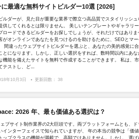
最適な無料サイトビルダー10選 [2026]
ビルダーが、見た目が重要な業界で際立つ高品質でスタイリッシュ
提供してくれるとは限りません。 美しいテンプレートやギャラリ
プロードできるビルダーをお探しでしょうが、それだけではありま
客がオンラインであなたを見つけるのを助けるために、SEOとマ
。 間違ったウェブサイトビルダーを選ぶと、あなたの美的感覚に
ことになります。しかし、正しい選択をすれば、数時間以内にあな
な機能を備えたサイトを無料で作成することができます。 私は、
テストし、ど...
018年10月3日
更新回数： 38
respace: 2026 年、最も価値ある選択は？
paceはウェブサイト制作業界の2大巨頭です。両プラットフォームとも
いインターフェイスで知られていますが、 年の本当の競争は「価
トップクラスの機能が満載で、高額ではありません。しかし、選ば