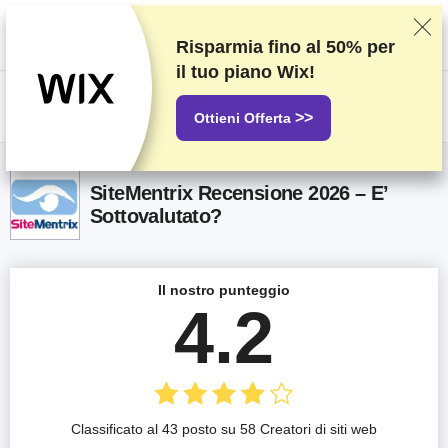
Classifichiamo i fornitori in base a test e ricerche rigorosi, ma teniamo
anche in considerazione la tua opinione e i nostri accordi commerciali con
gli stessi fornitori. Questa pagina contiene link di affiliazione.
Informativa
Risparmia fino al
50%
per
sulla pubblicità
.
il tuo piano Wix!
US$
>>
Ottieni Offerta
SiteMentrix Recensione 2026 – E’
Sottovalutato?
Il nostro punteggio
4.2
Classificato al 43 posto su 58 Creatori di siti web