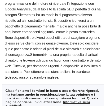
programmazione del motore di ricerca e l’integrazione con
Google Analytics, dà al tuo sito la spinta SEO perfetta di cui ha
bisogno.Sitementrix ha un modello di pagamento diverso
rispetto ad altri costruttori di siti. È possibile iscriversi a un
pacchetto di pagamento mensile, ma c’è anche la possibilità di
acquistare componenti aggiuntivi come la posta elettronica.
Sono disponibili tre diversi pacchetti tra cui scegliere e ognuno
di essi serve clienti con esigenze diverse. Devi solo decidere
quale pacchetto è adatto ai piani del tuo sito web e selezionare
di conseguenza.Sitementrix ha una propria raccolta di articoli
di aiuto che troverai utili quando lavori con il costruttore del sito
web. Tuttavia, per domande urgenti, è disponibile la loro linea di
assistenza. Puoi ottenere assistenza clienti in olandese,
tedesco, russo, spagnolo e inglese.
Classifichiamo i fornitori in base a test e ricerche rigorosi,
ma teniamo anche in considerazione la tua opinione e i
nostri accordi commerciali con gli stessi fornitori. Questa
pagina contiene link di affiliazione.
Informativa sulla
pubblicità
.