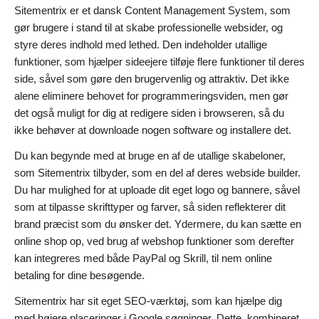
Sitementrix er et dansk Content Management System, som
gør brugere i stand til at skabe professionelle websider, og
styre deres indhold med lethed. Den indeholder utallige
funktioner, som hjælper sideejere tilføje flere funktioner til deres
side, såvel som gøre den brugervenlig og attraktiv. Det ikke
alene eliminere behovet for programmeringsviden, men gør
det også muligt for dig at redigere siden i browseren, så du
ikke behøver at downloade nogen software og installere det.
Du kan begynde med at bruge en af de utallige skabeloner,
som Sitementrix tilbyder, som en del af deres webside builder.
Du har mulighed for at uploade dit eget logo og bannere, såvel
som at tilpasse skrifttyper og farver, så siden reflekterer dit
brand præcist som du ønsker det. Ydermere, du kan sætte en
online shop op, ved brug af webshop funktioner som derefter
kan integreres med både PayPal og Skrill, til nem online
betaling for dine besøgende.
Sitementrix har sit eget SEO-værktøj, som kan hjælpe dig
med højere placeringer i Google søgninger. Dette, kombineret