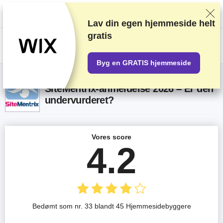
Vi rangerer forhandlere baseret på strenge tests og research, tager også
højde for din feedback og vores kommercielle aftaler med udbydere.
Denne side indeholder affiliate links.
Marketings Offentliggørelse
Lav din egen hjemmeside helt
gratis
US$
Byg en GRATIS hjemmeside
SiteMentrix-anmeldelse 2026 – Er den
undervurderet?
Vores score
4.2
Bedømt som nr. 33 blandt 45 Hjemmesidebyggere