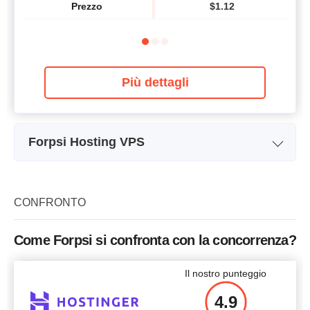
Prezzo
$
1.12
Più dettagli
Forpsi Hosting VPS
Pianifica un nome
Small
Larghezza di banda
2 TB
CONFRONTO
CPU
1
Come Forpsi si confronta con la concorrenza?
RAM
1 GB
Il nostro punteggio
Prezzo
$
3.03
4.9