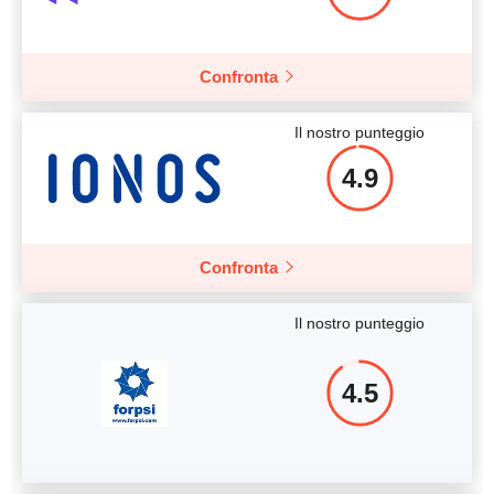
Più dettagli
Confronta
Il nostro punteggio
4.9
Confronta
Il nostro punteggio
4.5