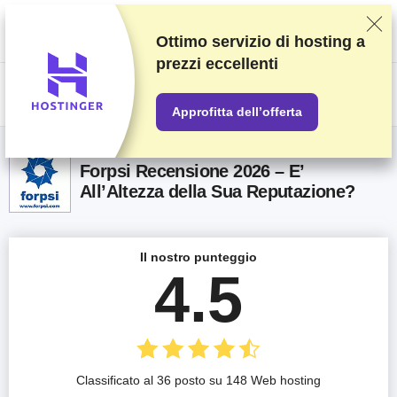
Classifichiamo i fornitori in base a test e ricerche rigorosi, ma teniamo
anche in considerazione la tua opinione e i nostri accordi commerciali con
gli stessi fornitori. Questa pagina contiene link di affiliazione.
Informativa
Ottimo servizio di hosting a
sulla pubblicità
.
prezzi eccellenti
US$
Approfitta dell’offerta
Forpsi Recensione 2026 – E’
All’Altezza della Sua Reputazione?
Il nostro punteggio
4.5
Classificato al 36 posto su 148 Web hosting