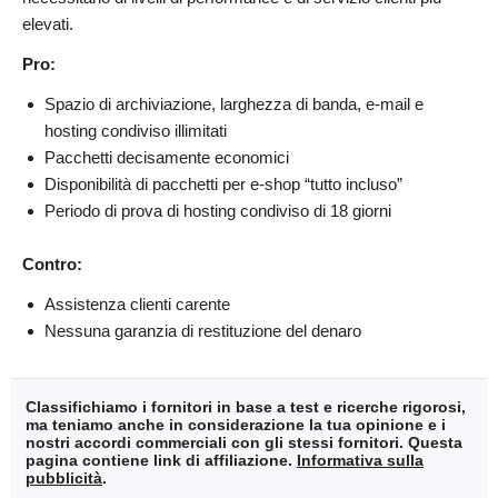
elevati.
Pro:
Spazio di archiviazione, larghezza di banda, e-mail e
hosting condiviso illimitati
Pacchetti decisamente economici
Disponibilità di pacchetti per e-shop “tutto incluso”
Periodo di prova di hosting condiviso di 18 giorni
Contro:
Assistenza clienti carente
Nessuna garanzia di restituzione del denaro
Classifichiamo i fornitori in base a test e ricerche rigorosi,
ma teniamo anche in considerazione la tua opinione e i
nostri accordi commerciali con gli stessi fornitori. Questa
pagina contiene link di affiliazione.
Informativa sulla
pubblicità
.