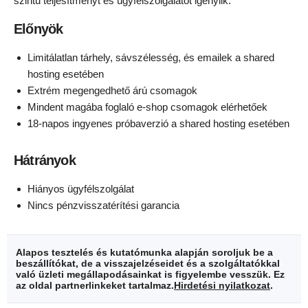
szintű teljesítményt és ügyfélszolgálatot igénylik.
Előnyök
Limitálatlan tárhely, sávszélesség, és emailek a shared
hosting esetében
Extrém megengedhető árú csomagok
Mindent magába foglaló e-shop csomagok elérhetőek
18-napos ingyenes próbaverzió a shared hosting esetében
Hátrányok
Hiányos ügyfélszolgálat
Nincs pénzvisszatérítési garancia
Alapos tesztelés és kutatómunka alapján soroljuk be a
beszállítókat, de a visszajelzéseidet és a szolgáltatókkal
való üzleti megállapodásainkat is figyelembe vesszük. Ez
az oldal partnerlinkeket tartalmaz.
Hirdetési nyilatkozat
.