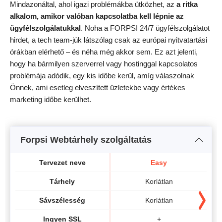
Mindazonáltal, ahol igazi problémákba ütközhet, az
a ritka
alkalom, amikor valóban kapcsolatba kell lépnie az
ügyfélszolgálatukkal
. Noha a FORPSI 24/7 ügyfélszolgálatot
hirdet, a tech team-jük látszólag csak az európai nyitvatartási
órákban elérhető – és néha még akkor sem. Ez azt jelenti,
hogy ha bármilyen szerverrel vagy hostinggal kapcsolatos
problémája adódik, egy kis időbe kerül, amíg válaszolnak
Önnek, ami esetleg elveszített üzletekbe vagy értékes
marketing időbe kerülhet.
Forpsi Webtárhely szolgáltatás
Tervezet neve
Easy
Tárhely
Korlátlan
Sávszélesség
Korlátlan
Ingyen SSL
+