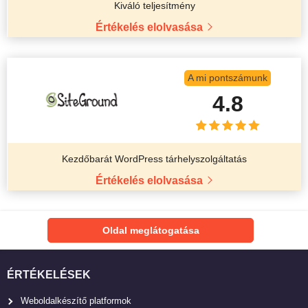
Kiváló teljesítmény
Értékelés elolvasása
A mi pontszámunk
4.8
Kezdőbarát WordPress tárhelyszolgáltatás
Értékelés elolvasása
Oldal meglátogatása
ÉRTÉKELÉSEK
Weboldalkészítő platformok