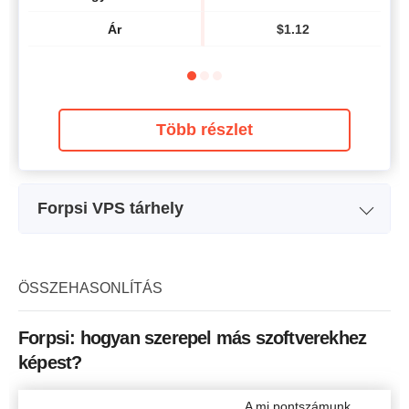
Ár
$
1.12
Több részlet
Forpsi VPS tárhely
Tervezet neve
Small
Sávszélesség
2 TB
ÖSSZEHASONLÍTÁS
CPU
1
Forpsi: hogyan szerepel más szoftverekhez
RAM
1 GB
képest?
Ár
$
3.03
A mi pontszámunk