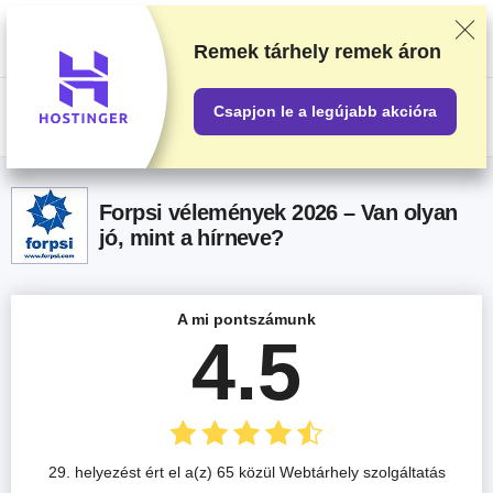
Alapos tesztelés és kutatómunka alapján soroljuk be a beszállítókat, de a
visszajelzéseidet és a szolgáltatókkal való üzleti megállapodásainkat is
figyelembe vesszük. Ez az oldal partnerlinkeket tartalmaz.
Hirdetési
Remek tárhely
remek áron
nyilatkozat
.
Csapjon le a legújabb akcióra
US$
Forpsi vélemények 2026 – Van olyan
jó, mint a hírneve?
A mi pontszámunk
4.5
29. helyezést ért el a(z) 65 közül Webtárhely szolgáltatás