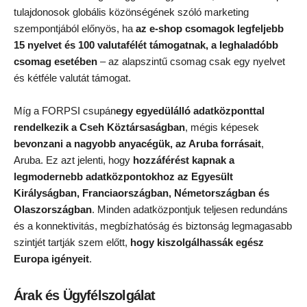
tulajdonosok globális közönségének szóló marketing
szempontjából előnyös, ha
az e-shop csomagok legfeljebb
15 nyelvet és 100 valutafélét támogatnak, a leghaladóbb
csomag esetében
– az alapszintű csomag csak egy nyelvet
és kétféle valutát támogat.
Míg a FORPSI csupán
egy egyedülálló adatközponttal
rendelkezik a Cseh Köztársaságban
, mégis képesek
bevonzani a nagyobb anyacégük, az Aruba forrásait
,
Aruba. Ez azt jelenti, hogy
hozzáférést kapnak a
legmodernebb adatközpontokhoz az Egyesült
Királyságban, Franciaországban, Németországban és
Olaszországban
. Minden adatközpontjuk teljesen redundáns
és a konnektivitás, megbízhatóság és biztonság legmagasabb
szintjét tartják szem előtt,
hogy kiszolgálhassák egész
Europa igényeit
.
Árak és Ügyfélszolgálat