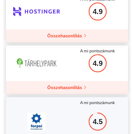
4.9
Több részlet
Összehasonlítás
A mi pontszámunk
4.9
Összehasonlítás
A mi pontszámunk
4.5