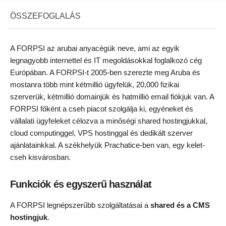
ÖSSZEFOGLALÁS
A FORPSI az arubai anyacégük neve, ami az egyik
legnagyobb internettel és IT megoldásokkal foglalkozó cég
Európában. A FORPSI-t 2005-ben szerezte meg Aruba és
mostanra több mint kétmillió ügyfelük, 20,000 fizikai
szerverük, kétmillió domainjük és hatmillió email fiókjuk van. A
FORPSI főként a cseh piacot szolgálja ki, egyéneket és
vállalati ügyfeleket célozva a minőségi shared hostingjukkal,
cloud computinggel, VPS hostinggal és dedikált szerver
ajánlatainkkal. A székhelyük Prachatice-ben van, egy kelet-
cseh kisvárosban.
Funkciók és egyszerű használat
A FORPSI legnépszerűbb szolgáltatásai a
shared és a CMS
hostingjuk
.