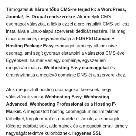
Támogatásuk
három főbb CMS-re terjed ki: a WordPress,
Joomla!, és Drupal rendszerekre
. Akármelyik CMS
csomagot választja, a fiókja ezzel a pre-installált CMS-sel lesz
installálva a Linux-alapú szerverek dedikált részére. Ha még
nincs domainje, megvásárolhatja a
FORPSI Domain +
Hosting Package Easy
csomagot, ami egy all-inclusive
csomag, ami segít gyorsan elstartolni a választott CMS-ével.
Egyébként, ha már van egy domainje, egyszerűen
megvásárolhatja a
Webhosting Easy csomagjukat
és
újrairányíthatja a meglévő domainje DNS-ét a szervereikhez.
Akik megosztott hosting csomagokat keresnek, négy
választásuk van:
a Webhosting Easy, Webhosting
Advanced, Webhosting Professional
és a
Hosting F-
Market
. A megosztott hosting csomagok mind limitálatlan
tárhellyel, forgalommal és emailekkel járnak; a csomagok
főleg az adatbázisok, aldomainek és a megadott email tárhely
nagyságát tekintve különböznek.
Ingyenes SSL