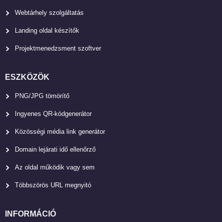
Webtárhely szolgáltatás
Landing oldal készítők
Projektmenedzsment szoftver
ESZKÖZÖK
PNG/JPG tömörítő
Ingyenes QR-kódgenerátor
Közösségi média link generátor
Domain lejárati idő ellenőrző
Az oldal működik vagy sem
Többszörös URL megnyitó
INFORMÁCIÓ