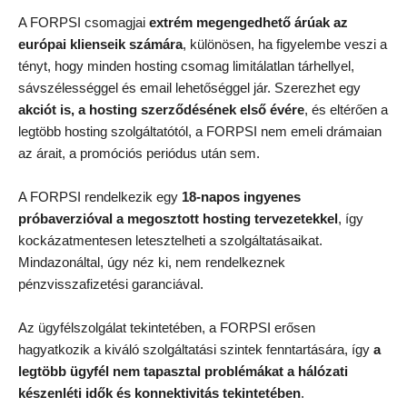
A FORPSI csomagjai
extrém megengedhető árúak az
európai klienseik számára
, különösen, ha figyelembe veszi a
tényt, hogy minden hosting csomag limitálatlan tárhellyel,
sávszélességgel és email lehetőséggel jár. Szerezhet egy
akciót is, a hosting szerződésének első évére
, és eltérően a
legtöbb hosting szolgáltatótól, a FORPSI nem emeli drámaian
az árait, a promóciós periódus után sem.
A FORPSI rendelkezik egy
18-napos ingyenes
próbaverzióval a megosztott hosting tervezetekkel
, így
kockázatmentesen letesztelheti a szolgáltatásaikat.
Mindazonáltal, úgy néz ki, nem rendelkeznek
pénzvisszafizetési garanciával.
Az ügyfélszolgálat tekintetében, a FORPSI erősen
hagyatkozik a kiváló szolgáltatási szintek fenntartására, így
a
legtöbb ügyfél nem tapasztal problémákat a hálózati
készenléti idők és konnektivitás tekintetében
.