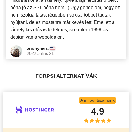
Hiába a korlátlan tárhely, ftp-re a fájl feltöltés 5 perc,
néha jó az SSL néha nem. :) Úgy gondolom, hogy ez
nem szolgáltatás, régebben sokkal többet tudtak
nyújtani, de ez mostanra már kevés lett. Emellett a
tárhely kezelés is förtelmes, szerintem 1998-as
design van a weboldalon.
,
anonymus
2022 Július 21
FORPSI ALTERNATÍVÁK
A mi pontszámunk
4.9