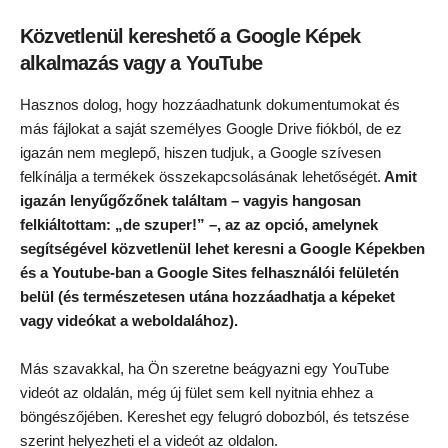
Közvetlenül kereshető a Google Képek
alkalmazás vagy a YouTube
Hasznos dolog, hogy hozzáadhatunk dokumentumokat és
más fájlokat a saját személyes Google Drive fiókból, de ez
igazán nem meglepő, hiszen tudjuk, a Google szívesen
felkínálja a termékek összekapcsolásának lehetőségét.
Amit
igazán lenyűgőzőnek találtam – vagyis hangosan
felkiáltottam: „de szuper!” –, az az opció, amelynek
segítségével közvetlenül lehet keresni a Google Képekben
és a Youtube-ban a Google Sites felhasználói felületén
belül (és természetesen utána hozzáadhatja a képeket
vagy videókat a weboldalához).
Más szavakkal, ha Ön szeretne beágyazni egy YouTube
videót az oldalán, még új fület sem kell nyitnia ehhez a
böngészőjében. Kereshet egy felugró dobozból, és tetszése
szerint helyezheti el a videót az oldalon.