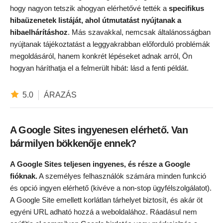
hogy nagyon tetszik ahogyan elérhetővé tették a
specifikus
hibaüzenetek listáját, ahol útmutatást nyújtanak a
hibaelhárításhoz
. Más szavakkal, nemcsak általánosságban
nyújtanak tájékoztatást a leggyakrabban előforduló problémák
megoldásáról, hanem konkrét lépéseket adnak arról, Ön
hogyan háríthatja el a felmerült hibát: lásd a fenti példát.
5.0
ÁRAZÁS
A Google Sites ingyenesen elérhető. Van
bármilyen bökkenője ennek?
A Google Sites teljesen ingyenes, és része a Google
fióknak.
A személyes felhasználók számára minden funkció
és opció ingyen elérhető (kivéve a non-stop ügyfélszolgálatot).
A Google Site emellett korlátlan tárhelyet biztosít, és akár öt
egyéni URL adható hozzá a weboldalához. Ráadásul nem