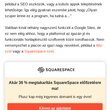
például a SEO eszközök, vagy a külsős appok telepítésének
lehetősége. Így elég gyakran eszembe jutott, hogy „Olyan
szuper lenne ez a program, ha tudná a…”
Valóban kínál néhány nagyszerű funkciót a Google Sites, de
ez nem elég ahhoz, hogy a platformot az igazán jó és
funkcionális honlapkészítő szoftverek közé sorolhassuk. Nem
versenyezhet a piacon az igazi nagy nevekkel, például a
Wix-
szel
vagy a
Squarespace-szel
.
Akár 36 % megtakarítás SquareSpace előfizetésre
ma!
Plusz kap még ingyenes domaint is egy évre!
Kérem az ajánlatot