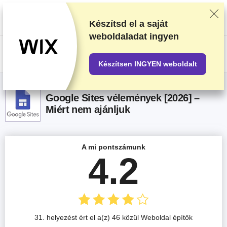
Alapos tesztelés és kutatómunka alapján soroljuk be a beszállítókat, de a
visszajelzéseidet és a szolgáltatókkal való üzleti megállapodásainkat is
figyelembe vesszük. Ez az oldal partnerlinkeket tartalmaz.
Hirdetési
Készítsd el a saját
nyilatkozat
.
weboldaladat ingyen
US$
Készítsen INGYEN weboldalt
Google Sites vélemények [2026] –
Miért nem ajánljuk
A mi pontszámunk
4.2
31. helyezést ért el a(z) 46 közül Weboldal építők