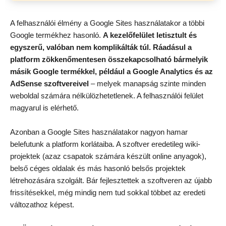
A felhasználói élmény a Google Sites használatakor a többi
Google termékhez hasonló.
A kezelőfelület letisztult és
egyszerű, valóban nem komplikálták túl. Ráadásul a
platform zökkenőmentesen összekapcsolható bármelyik
másik Google termékkel, például a Google Analytics és az
AdSense szoftvereivel
– melyek manapság szinte minden
weboldal számára nélkülözhetetlenek. A felhasználói felület
magyarul is elérhető.
Azonban a Google Sites használatakor nagyon hamar
belefutunk a platform korlátaiba. A szoftver eredetileg wiki-
projektek (azaz csapatok számára készült online anyagok),
belső céges oldalak és más hasonló belsős projektek
létrehozására szolgált. Bár fejlesztettek a szoftveren az újabb
frissítésekkel, még mindig nem tud sokkal többet az eredeti
változathoz képest.