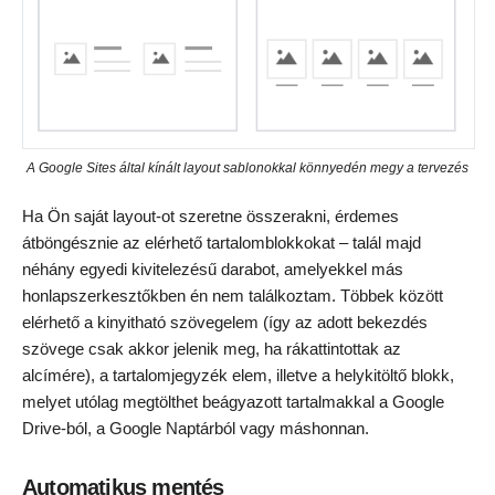
A Google Sites által kínált layout sablonokkal könnyedén megy a tervezés
Ha Ön saját layout-ot szeretne összerakni, érdemes
átböngésznie az elérhető tartalomblokkokat – talál majd
néhány egyedi kivitelezésű darabot, amelyekkel más
honlapszerkesztőkben én nem találkoztam. Többek között
elérhető a kinyitható szövegelem (így az adott bekezdés
szövege csak akkor jelenik meg, ha rákattintottak az
alcímére), a tartalomjegyzék elem, illetve a helykitöltő blokk,
melyet utólag megtölthet beágyazott tartalmakkal a Google
Drive-ból, a Google Naptárból vagy máshonnan.
Automatikus mentés