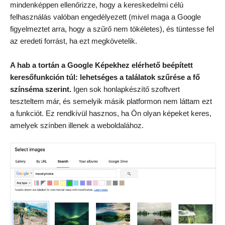
mindenképpen ellenőrizze, hogy a kereskedelmi célú
felhasználás valóban engedélyezett (mivel maga a Google
figyelmeztet arra, hogy a szűrő nem tökéletes), és tüntesse fel
az eredeti forrást, ha ezt megkövetelik.
A hab a tortán a Google Képekhez elérhető beépített
keresőfunkción túl: lehetséges a találatok szűrése a fő
színséma szerint.
Igen sok honlapkészítő szoftvert
teszteltem már, és semelyik másik platformon nem láttam ezt
a funkciót. Ez rendkívül hasznos, ha Ön olyan képeket keres,
amelyek színben illenek a weboldalához.