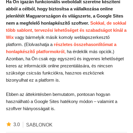
Ha Ön igazán funkcionális weboldalt szeretne készíteni
abból a célból, hogy biztosítsa a vállalkozása online
jelenlétét Magyarországon és világszerte, a Google Sites
nem a megfelelő honlapkészítő szoftver.
Sokkal, de sokkal
több sablont, tervezési lehetőséget és szabadságot kínál a
Wix
vagy bármelyik másik komoly weblapszerkesztő
platform. (Elolvashatja a
részletes összehasonlítómat a
honlapkészítő platformokról,
ha érdeklik más opciók.)
Azonban, ha Ön csak egy egyszerű és ingyenes lehetőséget
keres az információk online prezentálására, és nincsen
szüksége csicsás funkciókra, hasznos eszköznek
bizonyulhat ez a platform is.
Ebben az áttekintésben bemutatom, pontosan hogyan
használható a Google Sites hatékony módon – valamint a
szoftver hiányosságait is.
3.0
SABLONOK