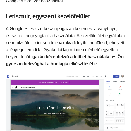
Google a szoftver használatát.
Letisztult, egyszerű kezelőfelület
A Google Sites szerkesztője igazán kellemes látványt nyújt,
és szinte megnyugtató a használata. A kezelőfelület egyáltalán
nem túlzsúfolt, nincsen telepakolva felnyíló menükkel, ehelyett
a lényeget emeli ki. Gyakorlatilag minden elérhető egyetlen
helyen, tehát
igazán kézenfekvő a felület használata, és Ön
gyorsan belevághat a honlapja elkészítésébe
.