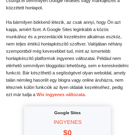
csúfítja el semmilyen Google hirdetés vagy márkajelzés a
közzétett honlapot.
Ha bármilyen bökkenő létezik, az csak annyi, hogy Ön azt
kapja, amiért fizet. A Google Sites leginkább a közös
munkához és a prezentációk kezelésére alkalmas eszköz,
nem teljes értékű honlapkészítő szoftver. Valójában néhány
szempontból még kevesebbet tud, mint az ismertebb
honlapkészítő platformok ingyenes változatai. Például nem
elérhető semmilyen bloggolási lehetőség, sem e-kereskedelmi
funkció. Bár készíthető a segítségével olyan weboldal, amely
talán némileg hasonlít egy blogra vagy online áruházra, nem
léteznek külön funkciók az ilyen oldalak kezeléséhez, pedig
ezt már tudja a
Wix ingyenes változata
.
Google Sites
INGYENES
$
0