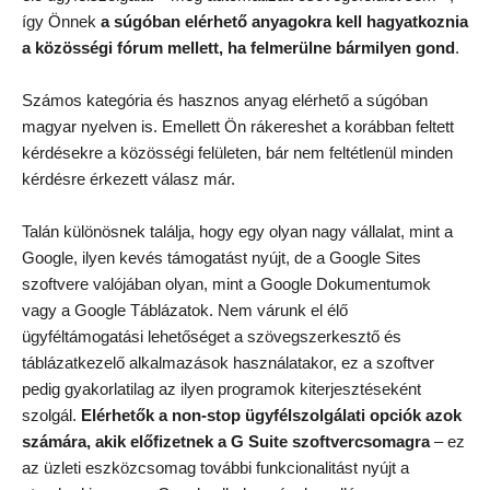
így Önnek
a súgóban elérhető anyagokra kell hagyatkoznia
a közösségi fórum mellett, ha felmerülne bármilyen gond
.
Számos kategória és hasznos anyag elérhető a súgóban
magyar nyelven is. Emellett Ön rákereshet a korábban feltett
kérdésekre a közösségi felületen, bár nem feltétlenül minden
kérdésre érkezett válasz már.
Talán különösnek találja, hogy egy olyan nagy vállalat, mint a
Google, ilyen kevés támogatást nyújt, de a Google Sites
szoftvere valójában olyan, mint a Google Dokumentumok
vagy a Google Táblázatok. Nem várunk el élő
ügyféltámogatási lehetőséget a szövegszerkesztő és
táblázatkezelő alkalmazások használatakor, ez a szoftver
pedig gyakorlatilag az ilyen programok kiterjesztéseként
szolgál.
Elérhetők a non-stop ügyfélszolgálati opciók azok
számára, akik előfizetnek a G Suite szoftvercsomagra
– ez
az üzleti eszközcsomag további funkcionalitást nyújt a