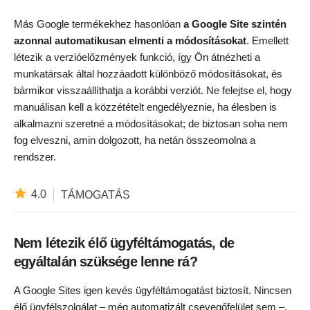
Más Google termékekhez hasonlóan
a Google Site szintén
azonnal automatikusan elmenti a módosításokat
. Emellett
létezik a verzióelőzmények funkció, így Ön átnézheti a
munkatársak által hozzáadott különböző módosításokat, és
bármikor visszaállíthatja a korábbi verziót. Ne felejtse el, hogy
manuálisan kell a közzétételt engedélyeznie, ha élesben is
alkalmazni szeretné a módosításokat; de biztosan soha nem
fog elveszni, amin dolgozott, ha netán összeomolna a
rendszer.
4.0
TÁMOGATÁS
Nem létezik élő ügyféltámogatás, de
egyáltalán szüksége lenne rá?
A Google Sites igen kevés ügyféltámogatást biztosít. Nincsen
élő ügyfélszolgálat – még automatizált csevegőfelület sem –,