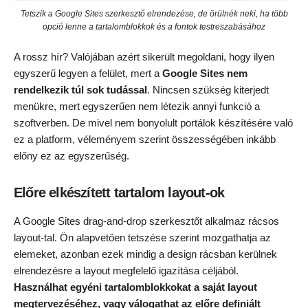
Tetszik a Google Sites szerkesztő elrendezése, de örülnék neki, ha több
opció lenne a tartalomblokkok és a fontok testreszabásához
A rossz hír? Valójában azért sikerült megoldani, hogy ilyen
egyszerű legyen a felület, mert a
Google Sites nem
rendelkezik túl sok tudással
. Nincsen szükség kiterjedt
menükre, mert egyszerűen nem létezik annyi funkció a
szoftverben. De mivel nem bonyolult portálok készítésére való
ez a platform, véleményem szerint összességében inkább
előny ez az egyszerűség.
Előre elkészített tartalom layout-ok
A Google Sites drag-and-drop szerkesztőt alkalmaz rácsos
layout-tal. Ön alapvetően tetszése szerint mozgathatja az
elemeket, azonban ezek mindig a design rácsban kerülnek
elrendezésre a layout megfelelő igazítása céljából.
Használhat egyéni tartalomblokkokat a saját layout
megtervezéséhez, vagy válogathat az előre definiált