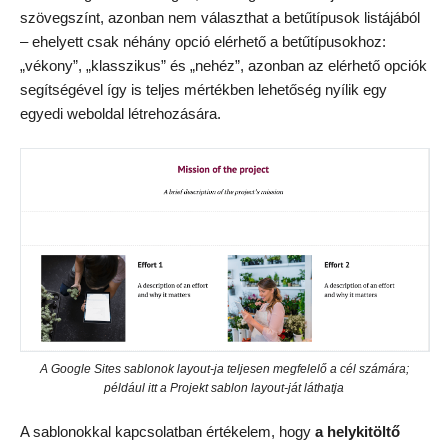
szövegszínt, azonban nem választhat a betűtípusok listájából
– ehelyett csak néhány opció elérhető a betűtípusokhoz:
„vékony”, „klasszikus” és „nehéz”, azonban az elérhető opciók
segítségével így is teljes mértékben lehetőség nyílik egy
egyedi weboldal létrehozására.
A Google Sites sablonok layout-ja teljesen megfelelő a cél számára;
például itt a Projekt sablon layout-ját láthatja
A sablonokkal kapcsolatban értékelem, hogy
a helykitöltő