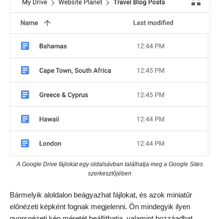
A Google Drive fájlokat egy oldalsávban találhatja meg a Google Sites
szerkesztőjében
Bármelyik aloldalon beágyazhat fájlokat, és azok miniatűr
előnézeti képként fognak megjelenni. Ön mindegyik ilyen
gyorsnézeti kép méretét beállíthatja, valamint hozzáadhat