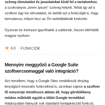
szöveg útmutatást és javaslatokat kínál fel a tartalomhoz
,
a szokványos „lorem ipsum” szöveg helyett. Tehát így ad a
szoftver egy kis útmutatást, és betölti azt a funkcióját is, hogy
bemutassa, milyen lesz az Ön weboldalának kinézete.
Gyorsan és könnyen igazíthatók a sablonok, hiszen elérhetők
magyar nyelven.
4.0
FUNKCIÓK
Mennyire meggyőző a Google Suite
szoftvercsomaggal való integráció?
Azt reméltem, hogy a Google Sites rendelkezik tényleg
lenyűgöző innovatív funkciókkal is, azonban sajnos
a szoftver
fő vonzereje mindössze abban áll, hogy gördülékeny
módon működik együtt a többi Google termékkel
.
Határozottan hiányzik sok standard honlapkészítő funkció,