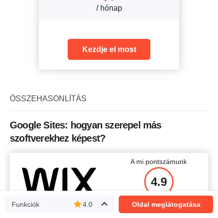
/ hónap
Kezdje el most
ÖSSZEHASONLÍTÁS
Google Sites: hogyan szerepel más
szoftverekhez képest?
A mi pontszámunk
4.9
Funkciók
4.0
Oldal meglátogatása