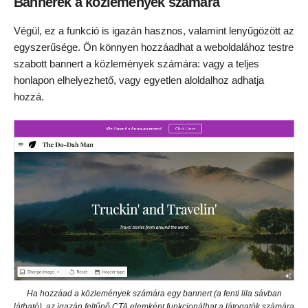
Bannerek a közlemények számára
Végül, ez a funkció is igazán hasznos, valamint lenyűgözött az
egyszerűsége. Ön könnyen hozzáadhat a weboldalához testre
szabott bannert a közlemények számára: vagy a teljes
honlapon elhelyezhető, vagy egyetlen aloldalhoz adhatja
hozzá.
Ha hozzáad a közlemények számára egy bannert (a fenti lila sávban
látható), az igazán feltűnő CTA elemként funkcionálhat a látogatók számára