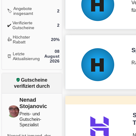
V
Angebote
fü
🏷️
2
insgesamt
Verifizierte
✔️
2
Gutscheine
Höchster
👍
20%
Rabatt
S
08
Letzte
⏰
August
Aktualisierung
2026
Ra
Gutscheine
verifiziert durch
Nenad
Stojanovic
Preis- und
S
Gutschein-
T
Spezialist
N
Nenad ist jemand, der