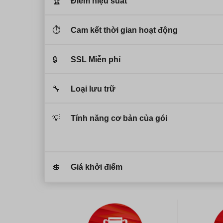
🏆
Điểm hiệu suất
⏱️
Cam kết thời gian hoạt động
🔒
SSL Miễn phí
🔧
Loại lưu trữ
💡
Tính năng cơ bản của gói
💲
Giá khởi điểm