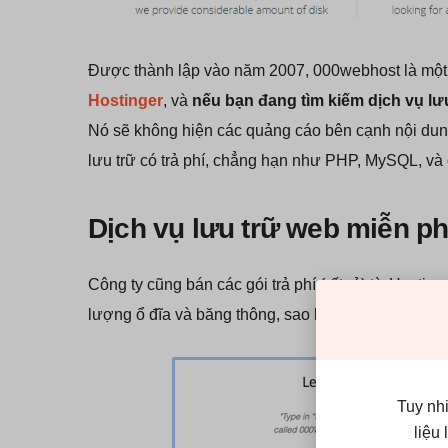
Được thành lập vào năm 2007, 000webhost là một 
Hostinger
, và
nếu bạn đang tìm kiếm dịch vụ lưu
Nó sẽ không hiện các quảng cáo bên cạnh nội dung
lưu trữ có trả phí, chẳng hạn như PHP, MySQL, và
Dịch vụ lưu trữ web miễn p
Công ty cũng bán các gói trả phí (rất rẻ) từ Hosti
lượng ổ đĩa và băng thông, sao lưu hàng tuần và h
Tuy nh
liệu