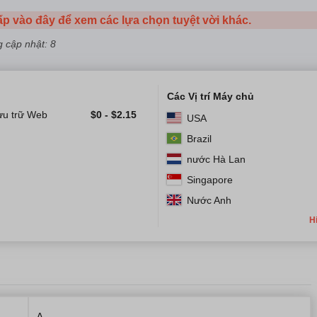
p vào đây để xem các lựa chọn tuyệt vời khác.
 cập nhật: 8
Các Vị trí Máy chủ
ưu trữ Web
$
0
-
$
2.15
USA
Brazil
nước Hà Lan
Singapore
Nước Anh
H