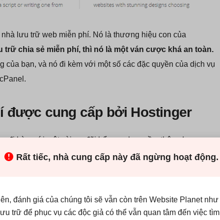
nhà lưu trữ web miễn phí. Nó là thương hiệu con của
 trữ chia sẻ miễn phí, thì nó là một ván cược khá an toàn.
 của bạn, và nó đi kèm với một số các đặc quyền của dịch vụ
 cPanel.
hí được cung cấp bởi Hostinger
nger, đi kèm với một vài ưu đãi bổ sung bao gồm thêm dung
ỗ trợ mở rộng.
Rất tiếc, nhà cung cấp này đã ngừng hoạt động.
iên, đánh giá của chúng tôi sẽ vẫn còn trên Website Planet như
 lưu trữ để phục vụ các độc giả có thể vẫn quan tâm đến việc tìm