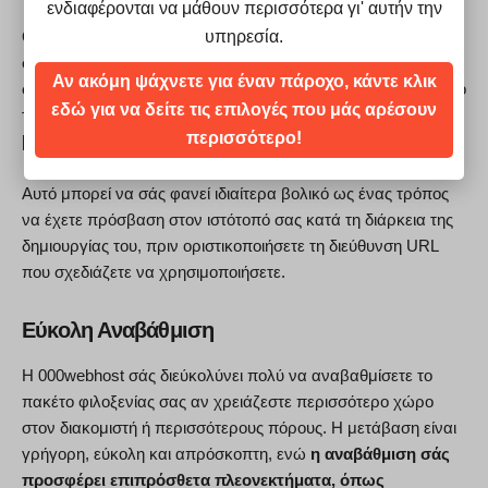
ενδιαφέρονται να μάθουν περισσότερα γι' αυτήν την
υπηρεσία.
Οι πιθανότητες είναι να θέλετε να καταχωρήσετε ένα δικό
σας όνομα domain και να το κατευθύνετε στον διακομιστή
Αν ακόμη ψάχνετε για έναν πάροχο, κάντε κλικ
σας στην 000webhost. Αν όχι, μπορείτε να επωφεληθείτε από
εδώ για να δείτε τις επιλογές που μάς αρέσουν
τα δωρεάν subdomains φιλοξενώντας τον ιστότοπό σας στο
περισσότερο!
[YOURNAME].000webhostapp.com.
Αυτό μπορεί να σάς φανεί ιδιαίτερα βολικό ως ένας τρόπος
να έχετε πρόσβαση στον ιστότοπό σας κατά τη διάρκεια της
δημιουργίας του, πριν οριστικοποιήσετε τη διεύθυνση URL
που σχεδιάζετε να χρησιμοποιήσετε.
Εύκολη Αναβάθμιση
Η 000webhost σάς διεύκολύνει πολύ να αναβαθμίσετε το
πακέτο φιλοξενίας σας αν χρειάζεστε περισσότερο χώρο
στον διακομιστή ή περισσότερους πόρους. Η μετάβαση είναι
γρήγορη, εύκολη και απρόσκοπτη, ενώ
η αναβάθμιση σάς
προσφέρει επιπρόσθετα πλεονεκτήματα, όπως