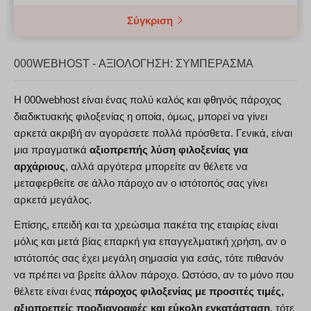
Σύγκριση
000WEBHOST - ΑΞΙΟΛΌΓΗΣΗ: ΣΥΜΠΈΡΑΣΜΑ
Η 000webhost είναι ένας πολύ καλός και φθηνός πάροχος
διαδικτυακής φιλοξενίας η οποία, όμως, μπορεί να γίνει
αρκετά ακριβή αν αγοράσετε πολλά πρόσθετα. Γενικά, είναι
μια πραγματικά
αξιοπρεπής λύση φιλοξενίας για
αρχάριους
, αλλά αργότερα μπορείτε αν θέλετε να
μεταφερθείτε σε άλλο πάροχο αν ο ιστότοπός σας γίνει
αρκετά μεγάλος.
Επίσης, επειδή και τα χρεώσιμα πακέτα της εταιρίας είναι
μόλις και μετά βίας επαρκή για επαγγελματική χρήση, αν ο
ιστότοπός σας έχει μεγάλη σημασία για εσάς, τότε πιθανόν
να πρέπει να βρείτε άλλον πάροχο. Ωστόσο, αν το μόνο που
θέλετε είναι ένας
πάροχος φιλοξενίας με προσιτές τιμές,
αξιοπρεπείς προδιαγραφές και εύκολη εγκατάσταση
, τότε