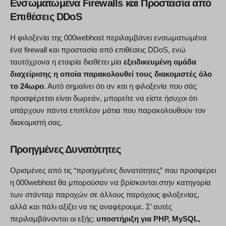
Ενσωματωμένα Firewalls και Προστασία από
Επιθέσεις DDoS
Η φιλοξενία της 000webhost περιλαμβάνει ενσωματωμένα
ένα firewall και προστασία από επιθέσεις DDoS, ενώ
ταυτόχρονα η εταιρία διαθέτει μία
εξειδικευμένη ομάδα
διαχείρισης η οποία παρακολουθεί τους διακομιστές όλο
το 24ωρο
. Αυτό σημαίνει ότι αν και η φιλοξενία που σάς
προσφέρεται είναι δωρεάν, μπορείτε να είστε ήσυχοι ότι
υπάρχουν πάντα επιπλέον μάτια που παρακολουθούν τον
διακομιστή σας.
Προηγμένες Δυνατότητες
Ορισμένες από τις “προηγμένες δυνατότητες” που προσφέρει
η 000webhost θα μπορούσαν να βρίσκονται στην κατηγορία
των στάνταρ παροχών σε άλλους παρόχους φιλοξενίας,
αλλά και πάλι αξίζει να τις αναφέρουμε. Σ’ αυτές
περιλαμβάνονται οι εξής:
υποστήριξη για PHP, MySQL,