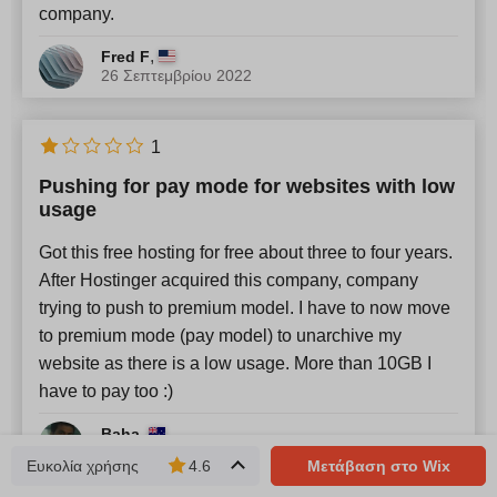
company.
,
Fred F
26 Σεπτεμβρίου 2022
1
Pushing for pay mode for websites with low
usage
Got this free hosting for free about three to four years.
After Hostinger acquired this company, company
trying to push to premium model. I have to now move
to premium mode (pay model) to unarchive my
website as there is a low usage. More than 10GB I
have to pay too :)
,
Baha
02 Δεκεμβρίου 2019
Ευκολία χρήσης
4.6
Μετάβαση στο Wix