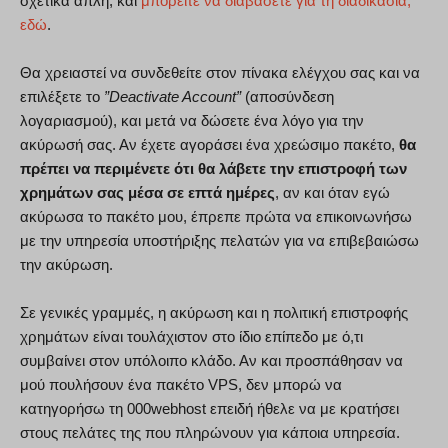
σχετικά απλή, και
μπορείτε να διαβάσετε για τη διαδικασία,
εδώ
.
Θα χρειαστεί να συνδεθείτε στον πίνακα ελέγχου σας και να
επιλέξετε το
”Deactivate Account”
(αποσύνδεση
λογαριασμού), και μετά να δώσετε ένα λόγο για την
ακύρωσή σας. Αν έχετε αγοράσει ένα χρεώσιμο πακέτο,
θα
πρέπει να περιμένετε ότι θα λάβετε την επιστροφή των
χρημάτων σας μέσα σε επτά ημέρες
, αν και όταν εγώ
ακύρωσα το πακέτο μου, έπρεπε πρώτα να επικοινωνήσω
με την υπηρεσία υποστήριξης πελατών για να επιβεβαιώσω
την ακύρωση.
Σε γενικές γραμμές, η ακύρωση και η πολιτική επιστροφής
χρημάτων είναι τουλάχιστον στο ίδιο επίπεδο με ό,τι
συμβαίνει στον υπόλοιπο κλάδο. Αν και προσπάθησαν να
μού πουλήσουν ένα πακέτο VPS, δεν μπορώ να
κατηγορήσω τη 000webhost επειδή ήθελε να με κρατήσει
στους πελάτες της που πληρώνουν για κάποια υπηρεσία.