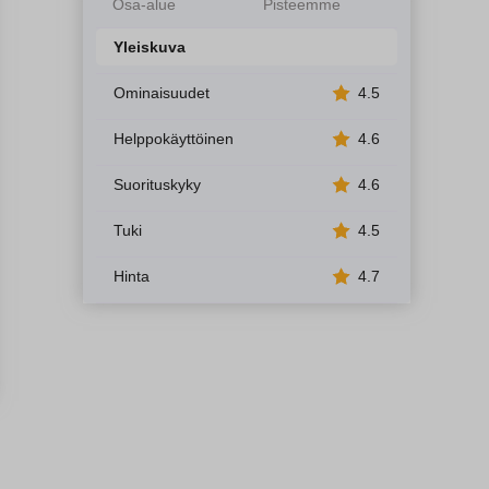
Osa-alue
Pisteemme
Yleiskuva
Ominaisuudet
4.5
Helppokäyttöinen
4.6
Suorituskyky
4.6
Tuki
4.5
Hinta
4.7