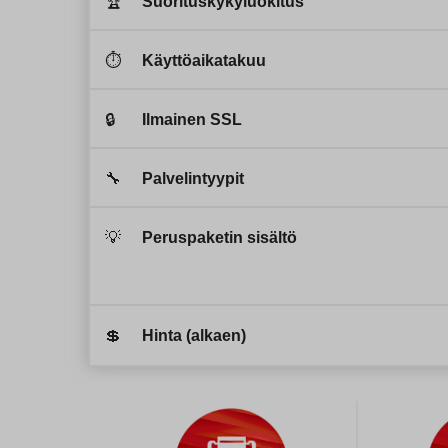
🏆
Suorituskykyluokitus
⏱️
Käyttöaikatakuu
🔒
Ilmainen SSL
🔧
Palvelintyypit
💡
Peruspaketin sisältö
💲
Hinta (alkaen)