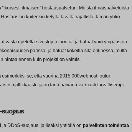
n “ikuisesti ilmaisen” hostauspalvelun. Muista ilmaispalveluista
ostaus on kuitenkin tietyllä tavalla rajallista, tämän yhtiö
t vasta opetella sivustojen luontia, ja haluat vain ympäristön
kokonaisuuden parissa, ja haluat kokeilla sitä onlinessa, mutta
n hintaa ennen kuin projekti on valmis.
a esimerkiksi se, että vuonna 2015 000webhost joutui
varsin mallikkaasti, ja on tänä päivänä varmasti turvallisempi
-suojaus
a DDoS-suojaus, ja lisäksi yhtiöllä on
palvelinten toimintaa