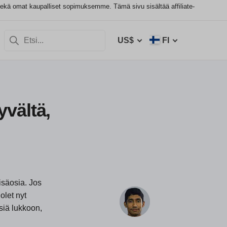
sekä omat kaupalliset sopimuksemme. Tämä sivu sisältää affiliate-
US$
FI
vältä,
isäosia. Jos
olet nyt
siä lukkoon,