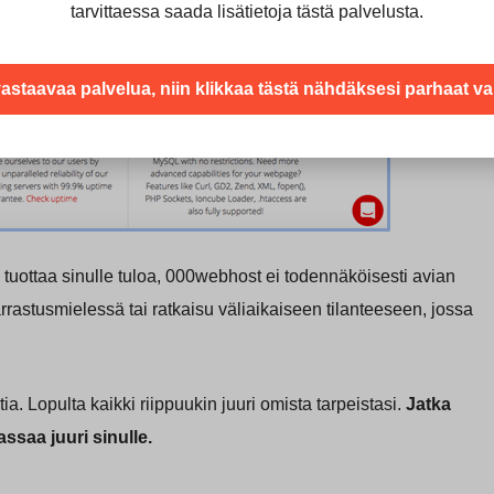
tarvittaessa saada lisätietoja tästä palvelusta.
vastaavaa palvelua, niin klikkaa tästä nähdäksesi parhaat v
isi tuottaa sinulle tuloa, 000webhost ei todennäköisesti avian
harrastusmielessä tai ratkaisu väliaikaiseen tilanteeseen, jossa
. Lopulta kaikki riippuukin juuri omista tarpeistasi.
Jatka
ssaa juuri sinulle.