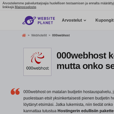
Arvostelemme palveluntarjoajia huolellisen testaamisen ja ennalta määrätt
linkkejä.
Mainosseloste
.
Arvostelut
Kupongit
>
Webhotellit
>
000webhost
000webhost ko
mutta onko se
000webhost on matalan budjetin hostauspalvelu, jok
puolestaan etsit yksinkertaisesti pienen budjetin h
löytänyt etsimäsi. Jatka lukemista, niin tiedät on
kannattaa tutustua
Hostingerin edullisiin pakette