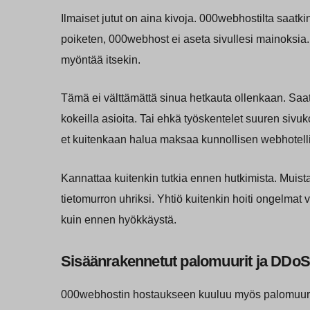
Ilmaiset jutut on aina kivoja. 000webhostilta saatki
poiketen, 000webhost ei aseta sivullesi mainoksia. H
myöntää itsekin.
Tämä ei välttämättä sinua hetkauta ollenkaan. Saata
kokeilla asioita. Tai ehkä työskentelet suuren sivu
et kuitenkaan halua maksaa kunnollisen webhotelli
Kannattaa kuitenkin tutkia ennen hutkimista. Muist
tietomurron uhriksi. Yhtiö kuitenkin hoiti ongelmat 
kuin ennen hyökkäystä.
Sisäänrakennetut palomuurit ja DDoS
000webhostin hostaukseen kuuluu myös palomuuri j