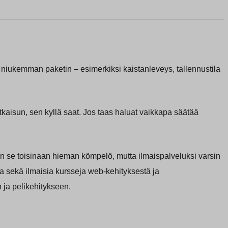
 niukemman paketin – esimerkiksi kaistanleveys, tallennustila
tkaisun, sen kyllä saat. Jos taas haluat vaikkapa säätää
 se toisinaan hieman kömpelö, mutta ilmaispalveluksi varsin
jia sekä ilmaisia kursseja web-kehityksestä ja
 ja pelikehitykseen.