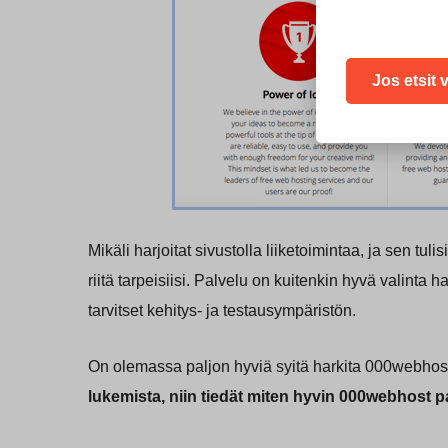
Jos etsit 
Mikäli harjoitat sivustolla liiketoimintaa, ja sen tul
riitä tarpeisiisi. Palvelu on kuitenkin hyvä valinta 
tarvitset kehitys- ja testausympäristön.
On olemassa paljon hyviä syitä harkita 000webhostia
lukemista, niin tiedät miten hyvin 000webhost pa