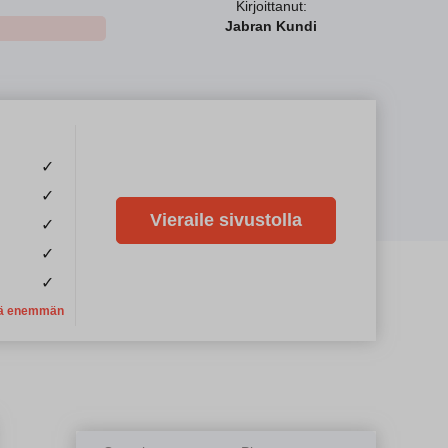
Kirjoittanut:
Jabran Kundi
✓
✓
Vieraile sivustolla
✓
✓
✓
ä enemmän