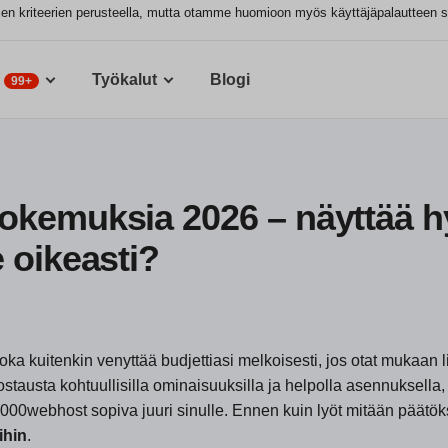
yjen kriteerien perusteella, mutta otamme huomioon myös käyttäjäpalautteen 
Työkalut
Blogi
99+
kemuksia 2026 – näyttää hy
 oikeasti?
a kuitenkin venyttää budjettiasi melkoisesti, jos otat mukaan l
ostausta kohtuullisilla ominaisuuksilla ja helpolla asennuksella, 
ko 000webhost sopiva juuri sinulle. Ennen kuin lyöt mitään päätök
ihin
.