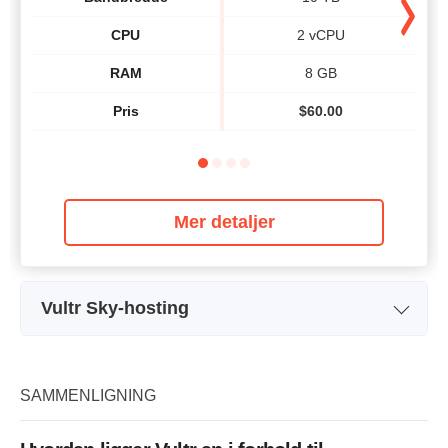
CPU
2 vCPU
RAM
8 GB
Pris
$
60.00
Mer detaljer
Vultr Sky-hosting
Pakkenavn
2413
Lagring
25 GB SSD
SAMMENLIGNING
Båndbredde
1 TB