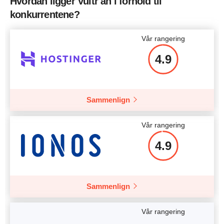
Hvordan ligger Vultr an i forhold til
CPU
1 CPU
konkurrentene?
RAM
1 GB
Vår rangering
Pris
$
5.00
4.9
Sammenlign
Mer detaljer
Vår rangering
4.9
Sammenlign
Vår rangering