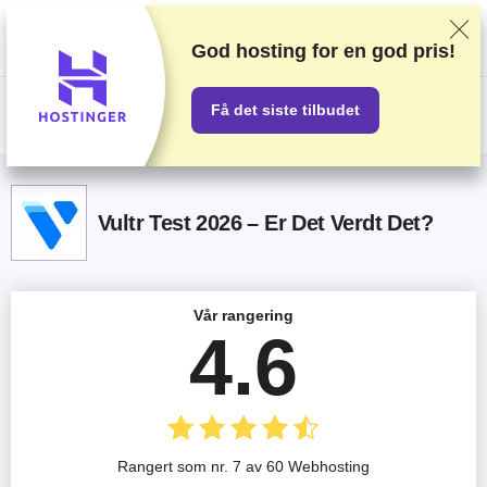
Vi vurderer leverandører basert på omfattende testing og undersøkelser,
men vi tar også hensyn til tilbakemeldinger fra leserne våre og
kommersielle avtaler med leverandører. Denne siden inneholder
God hosting for
en god pris!
affiliatelenker.
Annonseerklæringen
Få det siste tilbudet
US$
Vultr Test 2026 – Er Det Verdt Det?
Vår rangering
4.6
Rangert som nr. 7 av 60 Webhosting