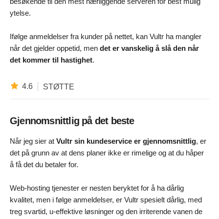
besøkende til den mest nærliggende serveren for best mulig
ytelse.
Ifølge anmeldelser fra kunder på nettet, kan Vultr ha mangler
når det gjelder oppetid, men
det er vanskelig å slå den når
det kommer til hastighet
.
4.6
STØTTE
Gjennomsnittlig på det beste
Når jeg sier at
Vultr sin kundeservice er gjennomsnittlig
, er
det på grunn av at dens planer ikke er rimelige og at du håper
å få det du betaler for.
Web-hosting tjenester er nesten beryktet for å ha dårlig
kvalitet, men i følge anmeldelser, er Vultr spesielt dårlig, med
treg svartid, u-effektive løsninger og den irriterende vanen de