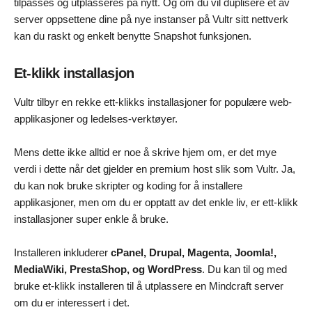
tilpasses og utplasseres på nytt. Og om du vil duplisere et av
server oppsettene dine på nye instanser på Vultr sitt nettverk
kan du raskt og enkelt benytte Snapshot funksjonen.
Et-klikk installasjon
Vultr tilbyr en rekke ett-klikks installasjoner for populære web-
applikasjoner og ledelses-verktøyer.
Mens dette ikke alltid er noe å skrive hjem om, er det mye
verdi i dette når det gjelder en premium host slik som Vultr. Ja,
du kan nok bruke skripter og koding for å installere
applikasjoner, men om du er opptatt av det enkle liv, er ett-klikk
installasjoner super enkle å bruke.
Installeren inkluderer
cPanel, Drupal, Magenta, Joomla!,
MediaWiki, PrestaShop, og WordPress
. Du kan til og med
bruke et-klikk installeren til å utplassere en Mindcraft server
om du er interessert i det.