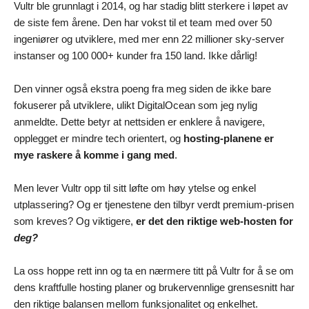
Vultr ble grunnlagt i 2014, og har stadig blitt sterkere i løpet av
de siste fem årene. Den har vokst til et team med over 50
ingeniører og utviklere, med mer enn 22 millioner sky-server
instanser og 100 000+ kunder fra 150 land. Ikke dårlig!
Den vinner også ekstra poeng fra meg siden de ikke bare
fokuserer på utviklere, ulikt DigitalOcean som jeg nylig
anmeldte. Dette betyr at nettsiden er enklere å navigere,
opplegget er mindre tech orientert, og
hosting-planene er
mye raskere å komme i gang med
.
Men lever Vultr opp til sitt løfte om høy ytelse og enkel
utplassering? Og er tjenestene den tilbyr verdt premium-prisen
som kreves? Og viktigere,
er det den riktige web-hosten for
deg?
La oss hoppe rett inn og ta en nærmere titt på Vultr for å se om
dens kraftfulle hosting planer og brukervennlige grensesnitt har
den riktige balansen mellom funksjonalitet og enkelhet.