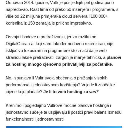
Osnovan 2014. godine, Vultr je posljednjih pet godina puno
napredovao. Rast tima od preko 50 inženjera i programera, s
više od 22 milijuna primjeraka cloud servera i 100.000+
korisnika iz 150 zemalja je prilično impresivno.
Osvaja i bodove u pretraživanju, jer za razliku od
DigitalOcean-a, koji sam također nedavno recenzirao, nije
isključivo fokusiran na programere što znači da je web
stranicu lakše pretraživati, žargon je manje tehnički, a
planovi
za hosting mnogo cjenovno prihvatljiviji za početnike
.
No, ispunjava li Vultr svoja obećanja o pružanju visokih
performansa i jednostavnom korištenju? Vrijede li značajke
cijene koju plaćate?
Je li to web hosting za
vas?
Krenimo i pogledajmo Vultrove moćne planove hostinga i
jednostavno sučelje te uspijevaju li postići pravi balans između
funkcionalnosti i jednostavnosti.