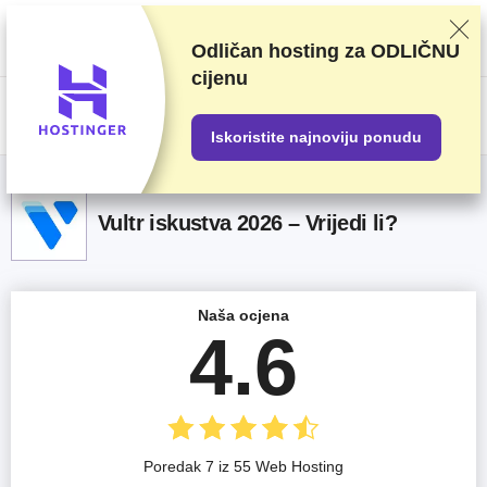
Ocjenjujemo dobavljače na temelju rigoroznog testiranja i istraživanja, ali
također uzimamo u obzir vaše povratne informacije i naše komercijalne
ugovore s pružateljima usluga. Ova stranica sadrži partnerske veze.
Odličan hosting za
ODLIČNU
Transparentnost oglašavanja
cijenu
US$
Iskoristite najnoviju ponudu
Vultr iskustva 2026 – Vrijedi li?
Naša ocjena
4.6
Poredak 7 iz 55 Web Hosting