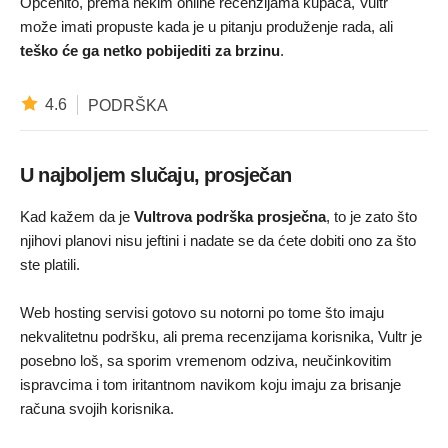
Općenito, prema nekim online recenzijama kupaca, Vultr
može imati propuste kada je u pitanju produženje rada, ali
teško će ga netko pobijediti za brzinu
.
4.6
PODRŠKA
U najboljem slučaju, prosječan
Kad kažem da je
Vultrova podrška prosječna
, to je zato što
njihovi planovi nisu jeftini i nadate se da ćete dobiti ono za što
ste platili.
Web hosting servisi gotovo su notorni po tome što imaju
nekvalitetnu podršku, ali prema recenzijama korisnika, Vultr je
posebno loš, sa sporim vremenom odziva, neučinkovitim
ispravcima i tom iritantnom navikom koju imaju za brisanje
računa svojih korisnika.