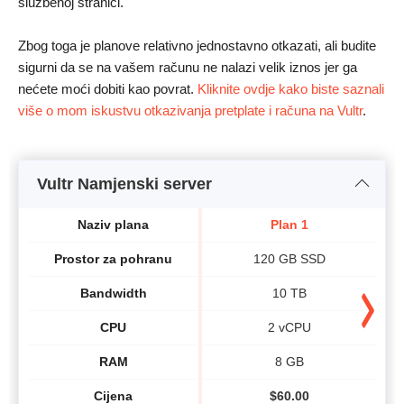
službenoj stranici.
Zbog toga je planove relativno jednostavno otkazati, ali budite
sigurni da se na vašem računu ne nalazi velik iznos jer ga
nećete moći dobiti kao povrat.
Kliknite ovdje kako biste saznali
više o mom iskustvu otkazivanja pretplate i računa na Vultr
.
Vultr Namjenski server
Naziv plana
Plan 1
Prostor za pohranu
120 GB SSD
Bandwidth
10 TB
CPU
2 vCPU
RAM
8 GB
Cijena
$
60.00