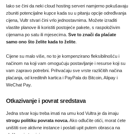
Iako se čini da neki cloud hosting serveri namjerno pokušavaju
zbuniti potencijalne kupce kada su u pitanju opcije određivanja
cijena, Vultr stvari čini vrlo jednostavnima. Možete izraditi
vlastite planove ili koristiti postojeće pakete, s raspoloživim
cijenama po satu ili mjesecima.
Sve to znači da plaćate
samo ono što želite kada to želite
.
Cijene su malo više, no to je kompenzirano fleksibilnošću i
načinom na koji vam omogućuju postavljanje i resurse koji su
vam zapravo potrebni. Prihvaćaju sve vrste različitih načina
plaćanja, od kreditnih kartica i PayPala do Bitcoin, Alipay i
WeChat Pay.
Otkazivanje i povrat sredstava
Jedna stvar koju treba imati na umu kod Vultra je da imaju
strogu politiku povrata novca.
Ako odlučite otići, morat ćete
uništiti sve aktivne instance i poslati upit putem obrasca na