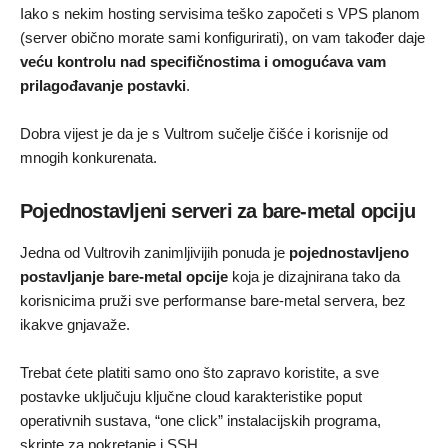
Iako s nekim hosting servisima teško započeti s VPS planom
(server obično morate sami konfigurirati), on vam također daje
veću kontrolu nad specifičnostima i omogućava vam
prilagođavanje postavki
.
Dobra vijest je da je s Vultrom sučelje čišće i korisnije od
mnogih konkurenata.
Pojednostavljeni serveri za bare-metal opciju
Jedna od Vultrovih zanimljivijih ponuda je
pojednostavljeno
postavljanje bare-metal opcije
koja je dizajnirana tako da
korisnicima pruži sve performanse bare-metal servera, bez
ikakve gnjavaže.
Trebat ćete platiti samo ono što zapravo koristite, a sve
postavke uključuju ključne cloud karakteristike poput
operativnih sustava, “one click” instalacijskih programa,
skripte za pokretanje i SSH.