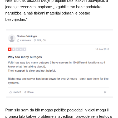
Neki su čak otkazali svoje pretplate bez ikakvih obavijesti, a
jedan je recenzent napisao: „Izgubili smo baze podataka i
narudžbe, a naš tiskani materijal odmah je postao
bezvrijedan.”
Pomislio sam da bih mogao pobliže pogledati i vidjeti mogu li
pronaći bilo kakve probleme s izvedbom provođenjem testova