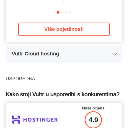
Više pojedinosti
Vultr Cloud hosting
Naziv plana
2413
Prostor za pohranu
25 GB SSD
USPOREDBA
Bandwidth
1 TB
Kako stoji Vultr u usporedbi s konkurentima?
CPU
1 CPU
Naša ocjena
RAM
1 GB
4.9
Cijena
$
5.00