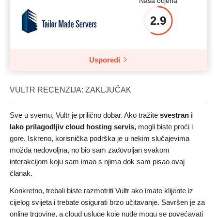
Naša ocjena
2.9
Usporedi
VULTR RECENZIJA: ZAKLJUČAK
Sve u svemu, Vultr je prilično dobar. Ako tražite
svestran i
lako prilagodljiv cloud hosting servis,
mogli biste proći i
gore. Iskreno, korisnička podrška je u nekim slučajevima
možda nedovoljna, no bio sam zadovoljan svakom
interakcijom koju sam imao s njima dok sam pisao ovaj
članak.
Konkretno, trebali biste razmotriti Vultr ako imate klijente iz
cijelog svijeta i trebate osigurati brzo učitavanje. Savršen je za
online trgovine, a cloud usluge koje nude mogu se povećavati