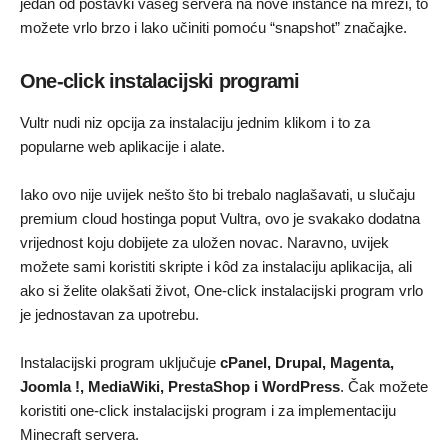
jedan od postavki vašeg servera na nove instance na mreži, to
možete vrlo brzo i lako učiniti pomoću “snapshot” značajke.
One-click instalacijski programi
Vultr nudi niz opcija za instalaciju jednim klikom i to za
popularne web aplikacije i alate.
Iako ovo nije uvijek nešto što bi trebalo naglašavati, u slučaju
premium cloud hostinga poput Vultra, ovo je svakako dodatna
vrijednost koju dobijete za uložen novac. Naravno, uvijek
možete sami koristiti skripte i kôd za instalaciju aplikacija, ali
ako si želite olakšati život, One-click instalacijski program vrlo
je jednostavan za upotrebu.
Instalacijski program uključuje
cPanel, Drupal, Magenta,
Joomla !, MediaWiki, PrestaShop i WordPress
. Čak možete
koristiti one-click instalacijski program i za implementaciju
Minecraft servera.