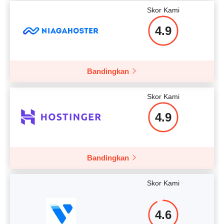
RAM
1 GB
Skor Kami
Harga
$
5.00
4.9
Bandingkan
Lebih rinci lagi
Skor Kami
4.9
Bandingkan
Skor Kami
4.6