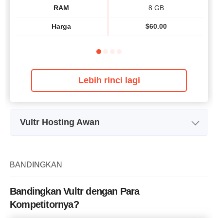
RAM
8 GB
Harga
$
60.00
Lebih rinci lagi
Vultr Hosting Awan
Nama Paket
2413
Penyimpanan
25 GB SSD
BANDINGKAN
Kuota Transfer Data
1 TB
Bandingkan Vultr dengan Para
CPU
1 CPU
Kompetitornya?