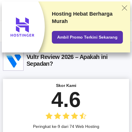
Kami memberi peringkat vendor berdasarkan pengetesan dan penelitian
yang ketat, tetapi juga mempertimbangkan umpan balik Anda dan
perjanjian komersial kami dengan penyedia. Halaman ini berisi tautan
Hosting Hebat
Berharga
afiliasi.
Pengungkapan Iklan
Murah
US$
Ambil Promo Terkini Sekarang
Vultr Review 2026 – Apakah ini
Sepadan?
Skor Kami
4.6
Peringkat ke-9 dari 74 Web Hosting