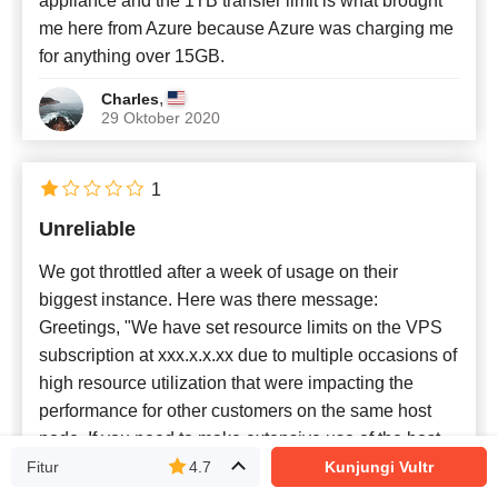
appliance and the 1TB transfer limit is what brought
me here from Azure because Azure was charging me
for anything over 15GB.
,
Charles
29 Oktober 2020
1
Unreliable
We got throttled after a week of usage on their
biggest instance. Here was there message:
Greetings, "We have set resource limits on the VPS
subscription at xxx.x.x.xx due to multiple occasions of
high resource utilization that were impacting the
performance for other customers on the same host
node. If you need to make extensive use of the host
CPU, disk, and/or network resources, please
Fitur
4.7
Kunjungi Vultr
consider using our dedicated (VDC) or bare metal