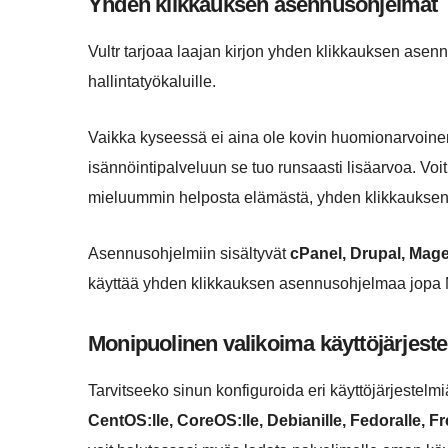
Yhden klikkauksen asennusohjelmat
Vultr tarjoaa laajan kirjon yhden klikkauksen asenn
hallintatyökaluille.
Vaikka kyseessä ei aina ole kovin huomionarvoinen
isännöintipalveluun se tuo runsaasti lisäarvoa. Voi
mieluummin helposta elämästä, yhden klikkauksen
Asennusohjelmiin sisältyvät
cPanel, Drupal, Mag
käyttää yhden klikkauksen asennusohjelmaa jopa Mi
Monipuolinen valikoima käyttöjärjest
Tarvitseeko sinun konfiguroida eri käyttöjärjestelmi
CentOS:lle, CoreOS:lle, Debianille, Fedoralle, 