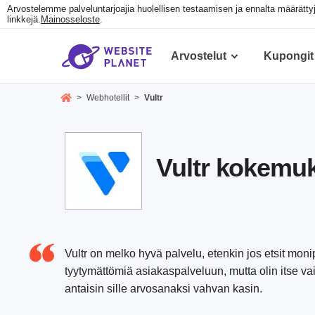
Arvostelemme palveluntarjoajia huolellisen testaamisen ja ennalta määrätt
linkkejä.
Mainosseloste
.
Arvostelut
Kupongit
>
Webhotellit
>
Vultr
Vultr kokemuk
Vultr on melko hyvä palvelu, etenkin jos etsit monip
tyytymättömiä asiakaspalveluun, mutta olin itse vai
antaisin sille arvosanaksi vahvan kasin.