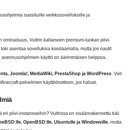
usohjelmia suosituille verkkosovelluksille ja
 ominaisuus, Vultrin kaltaiseen premium-luokan pilvi-
t toki asentaa sovelluksia koodaamalla, mutta jos nautit
 asennusohjelmien käyttö on äärimmäisen helppoa.
enta, Joomla!, MediaWiki, PrestaShop ja WordPress
. Voit
necraft-palvelimen käyttöönottoon, jos haluat.
elmiä
ä eri pilvi-instansseihin? Vultrissa on sisäänrakennettu tuki
FreeBSD:lle, OpenBSD:lle, Ubuntulle ja Windowsille
, mutta