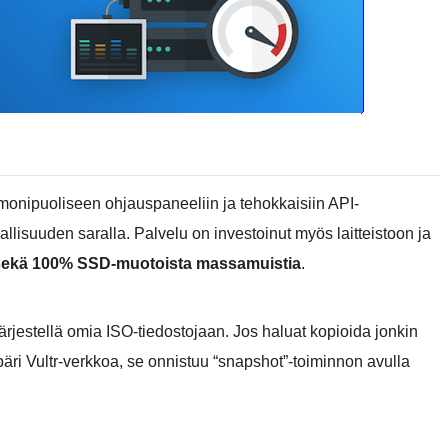
monipuoliseen ohjauspaneeliin ja tehokkaisiin API-
nnallisuuden saralla. Palvelu on investoinut myös laitteistoon ja
 sekä 100% SSD-muotoista massamuistia
.
järjestellä omia ISO-tiedostojaan. Jos haluat kopioida jonkin
päri Vultr-verkkoa, se onnistuu “snapshot”-toiminnon avulla