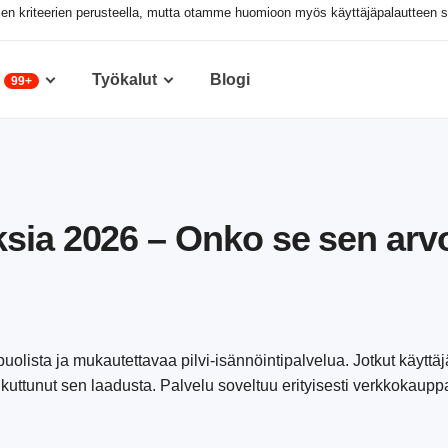
yjen kriteerien perusteella, mutta otamme huomioon myös käyttäjäpalautteen 
Työkalut
Blogi
99+
sia 2026 – Onko se sen arv
uolista ja mukautettavaa pilvi-isännöintipalvelua. Jotkut käyttäjä
kuttunut sen laadusta. Palvelu soveltuu erityisesti verkkokauppay