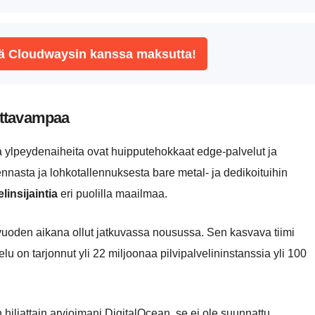
sä Cloudwaysin kanssa maksutta!
tettavampaa
nka ylpeydenaiheita ovat huipputehokkaat edge-palvelut ja
nnasta ja lohkotallennuksesta bare metal- ja dedikoituihin
elinsijaintia
eri puolilla maailmaa.
 vuoden aikana ollut jatkuvassa nousussa. Sen kasvava tiimi
velu on tarjonnut yli 22 miljoonaa pilvipalvelininstanssia yli 100
in hiljattain arvioimani DigitalOcean, se ei ole suunnattu