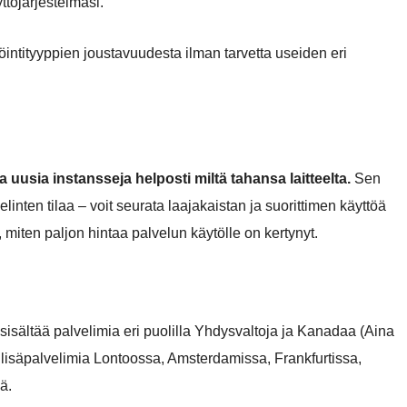
ttöjärjestelmäsi.
öintityyppien joustavuudesta ilman tarvetta useiden eri
ta uusia instansseja helposti miltä tahansa laitteelta.
Sen
linten tilaa – voit seurata laajakaistan ja suorittimen käyttöä
, miten paljon hintaa palvelun käytölle on kertynyt.
 sisältää palvelimia eri puolilla Yhdysvaltoja ja Kanadaa (Aina
ä lisäpalvelimia Lontoossa, Amsterdamissa, Frankfurtissa,
ä.