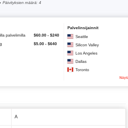
Päivityksien määrä: 4
Palvelinsijainnit
lla palvelimilla
$
60.00
-
$
240
Seattle
ng
$
5.00
-
$
640
Silicon Valley
Los Angeles
Dallas
Toronto
Näyt
A