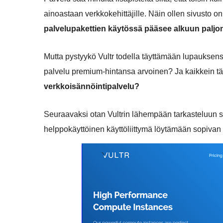
ainoastaan verkkokehittäjille. Näin ollen sivusto o
palvelupakettien käytössä pääsee alkuun palj
Mutta pystyykö Vultr todella täyttämään lupauksen
palvelu premium-hintansa arvoinen? Ja kaikkein t
verkkoisännöintipalvelu?
Seuraavaksi otan Vultrin lähempään tarkasteluun se
helppokäyttöinen käyttöliittymä löytämään sopivan 