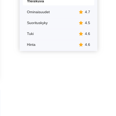
Yleiskuva
Ominaisuudet
4.7
Suorituskyky
4.5
Tuki
4.6
Hinta
4.6