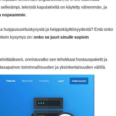
n selkeämpi, teknistä kapulakieltä on käytetty vähemmän, ja
on nopeammin
.
sa huippusuorituskyvystä ja helppokäyttöisyydestä? Entä onko
ärkein kysymys on:
onko se juuri
sinulle
sopivin
lvittääkseni, onnistuvatko sen tehokkaat hostauspaketit ja
tasapainon toiminnallisuuden ja yksinkertaisuuden välillä.