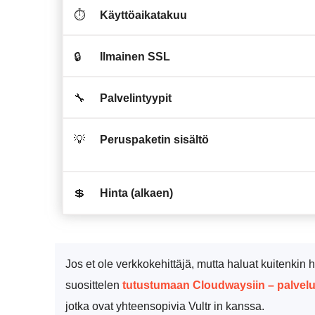
⏱️
Käyttöaikatakuu
🔒
Ilmainen SSL
🔧
Palvelintyypit
💡
Peruspaketin sisältö
💲
Hinta (alkaen)
Jos et ole verkkokehittäjä, mutta haluat kuitenkin h
suosittelen
tutustumaan Cloudwaysiin – palvelu ta
jotka ovat yhteensopivia Vultr in kanssa.