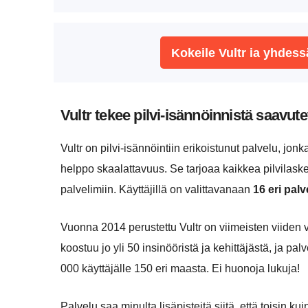
Kokeile Vultr ia yhdes
Vultr tekee pilvi-isännöinnistä saavu
Vultr on pilvi-isännöintiin erikoistunut palvelu, jo
helppo skaalattavuus. Se tarjoaa kaikkea pilvilaske
palvelimiin. Käyttäjillä on valittavanaan
16 eri palv
Vuonna 2014 perustettu Vultr on viimeisten viiden
koostuu jo yli 50 insinööristä ja kehittäjästä, ja pal
000 käyttäjälle 150 eri maasta. Ei huonoja lukuja!
Palvelu saa minulta lisäpisteitä siitä, että toisin ku