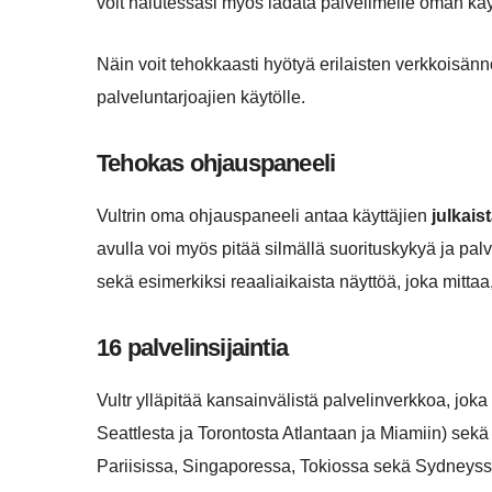
voit halutessasi myös ladata palvelimelle oman käy
Näin voit tehokkaasti hyötyä erilaisten verkkoisänn
palveluntarjoajien käytölle.
Tehokas ohjauspaneeli
Vultrin oma ohjauspaneeli antaa käyttäjien
julkais
avulla voi myös pitää silmällä suorituskykyä ja palve
sekä esimerkiksi reaaliaikaista näyttöä, joka mittaa
16 palvelinsijaintia
Vultr ylläpitää kansainvälistä palvelinverkkoa, joka
Seattlesta ja Torontosta Atlantaan ja Miamiin) sek
Pariisissa, Singaporessa, Tokiossa sekä Sydneyss