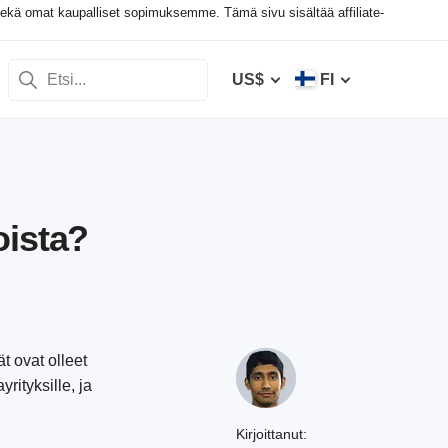
sekä omat kaupalliset sopimuksemme. Tämä sivu sisältää affiliate-
US$
FI
oista?
t ovat olleet
rityksille, ja
Kirjoittanut: