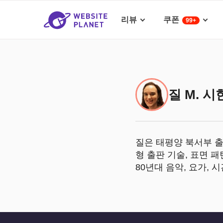
리뷰
쿠폰
99+
질 M. 시
질은 태평양 북서부 출
형 출판 기술, 표면 
80년대 음악, 요가,