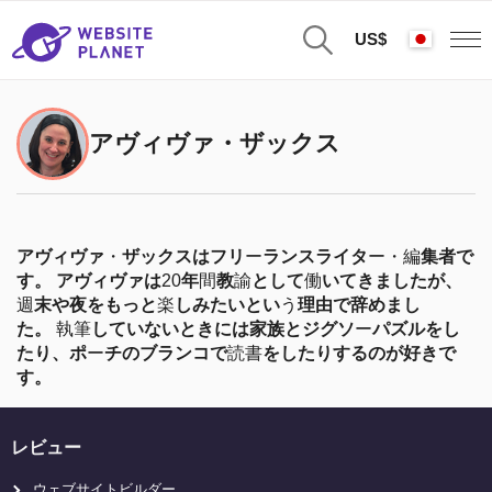
US$
アヴィヴァ・ザックス
アヴィヴァ
・
ザックスはフリ
ー
ランスライタ
ー・編
集者で
す。
アヴィヴァは
20
年
間
教
諭
として
働
いてきましたが、
週
末や夜をもっと
楽
しみたいとい
う
理由で辞めまし
た。
執筆
していないときには家族とジグソ
ー
パズルをし
たり、ポ
ー
チのブランコで
読書
をしたりするのが好きで
す。
レビュー
ウェブサイトビルダー