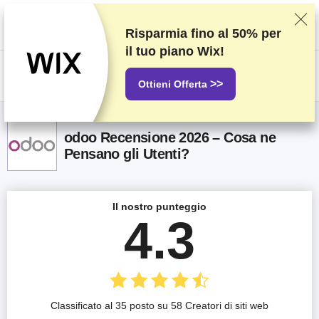
Classifichiamo i fornitori in base a test e ricerche rigorosi, ma teniamo
anche in considerazione la tua opinione e i nostri accordi commerciali con
gli stessi fornitori. Questa pagina contiene link di affiliazione.
Informativa
Risparmia fino al
50%
per
sulla pubblicità
.
il tuo piano Wix!
US$
>>
Ottieni Offerta
odoo Recensione 2026 – Cosa ne
Pensano gli Utenti?
Il nostro punteggio
4.3
Classificato al 35 posto su 58 Creatori di siti web