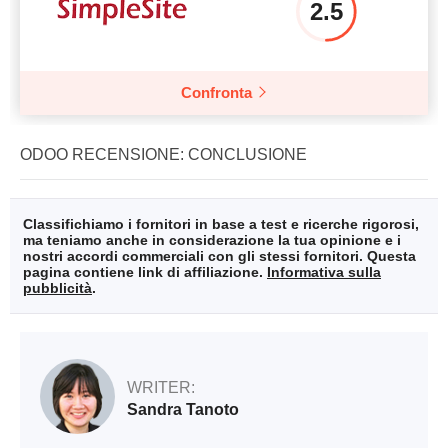
2.5
Confronta
ODOO RECENSIONE: CONCLUSIONE
Classifichiamo i fornitori in base a test e ricerche rigorosi,
ma teniamo anche in considerazione la tua opinione e i
nostri accordi commerciali con gli stessi fornitori. Questa
pagina contiene link di affiliazione.
Informativa sulla
pubblicità
.
WRITER:
Sandra Tanoto