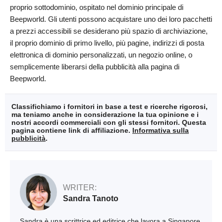
proprio sottodominio, ospitato nel dominio principale di
Beepworld. Gli utenti possono acquistare uno dei loro pacchetti
a prezzi accessibili se desiderano più spazio di archiviazione,
il proprio dominio di primo livello, più pagine, indirizzi di posta
elettronica di dominio personalizzati, un negozio online, o
semplicemente liberarsi della pubblicità alla pagina di
Beepworld.
Classifichiamo i fornitori in base a test e ricerche rigorosi,
ma teniamo anche in considerazione la tua opinione e i
nostri accordi commerciali con gli stessi fornitori. Questa
pagina contiene link di affiliazione.
Informativa sulla
pubblicità
.
WRITER:
Sandra Tanoto
Sandra è una scrittrice ed editrice che lavora a Singapore.