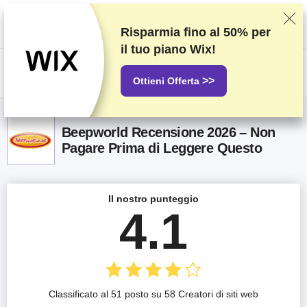
Classifichiamo i fornitori in base a test e ricerche rigorosi, ma teniamo
anche in considerazione la tua opinione e i nostri accordi commerciali con
gli stessi fornitori. Questa pagina contiene link di affiliazione.
Informativa
Risparmia fino al
50%
per
sulla pubblicità
.
il tuo piano Wix!
US$
>>
Ottieni Offerta
Beepworld Recensione 2026 – Non
Pagare Prima di Leggere Questo
Il nostro punteggio
4.1
Classificato al 51 posto su 58 Creatori di siti web