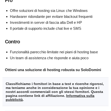
Pro
Offre soluzioni di hosting sia Linux che Windows
Hardwarer ridondante per evitare blackout frequenti
Investimenti in server di fascia alta Dell e HP
Il portale di supporto include chat live e SMS
Contro
Funzionalità parecchio limitate nei piani di hosting base
Un team di assistenza che risponde e aiuta poco
Ottieni una soluzione di hosting robusta su SoloDomini
Classifichiamo i fornitori in base a test e ricerche rigorosi,
ma teniamo anche in considerazione la tua opinione e i
nostri accordi commerciali con gli stessi fornitori. Questa
pagina contiene link di affiliazione.
Informativa sulla
pubblicità
.