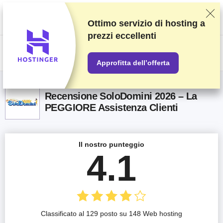
Classifichiamo i fornitori in base a test e ricerche rigorosi, ma teniamo
anche in considerazione la tua opinione e i nostri accordi commerciali con
gli stessi fornitori. Questa pagina contiene link di affiliazione.
Informativa
Ottimo servizio di hosting a
sulla pubblicità
.
prezzi eccellenti
US$
Approfitta dell’offerta
Recensione SoloDomini 2026 – La
PEGGIORE Assistenza Clienti
Il nostro punteggio
4.1
Classificato al 129 posto su 148 Web hosting