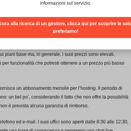
informazioni sul servizio.
ng premium o avanzate, probabilmente perché non è
di design e sviluppo.
cora alla ricerca di un gestore, clicca qui per scoprire le sol
preferiamo!
i piani base ma, in generale, i suoi prezzi sono elevati,
ù per funzionalità che potresti ottenere a un prezzo più basso
fornisce un abbonamento mensile per l’hosting. Il periodo di
o: un bel po’, considerando il fatto che non offre la possibilità
e, non è prevista alcuna garanzia di rimborso.
lefono ed e-mail. I suoi uffici sono aperti dalle 8:30 alle 12:30,
resente una base di conoscenza e nemmeno una chat live.