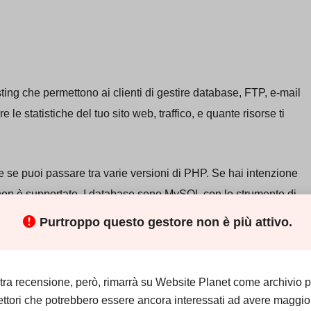
ing che permettono ai clienti di gestire database, FTP, e-mail
 le statistiche del tuo sito web, traffico, e quante risorse ti
 se puoi passare tra varie versioni di PHP. Se hai intenzione
é non è supportato. I database sono MySQL con lo strumento di
Purtroppo questo gestore non è più attivo.
ità di scegliere il tuo web server. Potrai scegliere Apache,
e, se ha intenzione di utilizzare un sistema operativo open-
tra recensione, però, rimarrà su Website Planet come archivio p
e. IIS è per l’ambiente SO Windows OS.
ettori che potrebbero essere ancora interessati ad avere maggio