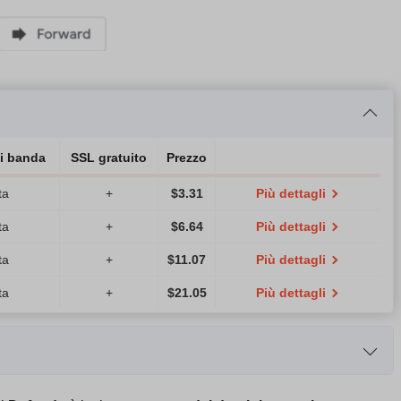
i banda
SSL gratuito
Prezzo
ta
+
$
3.31
Più dettagli
ta
+
$
6.64
Più dettagli
ta
+
$
11.07
Più dettagli
ta
+
$
21.05
Più dettagli
 banda
CPU
RAM
Prezzo