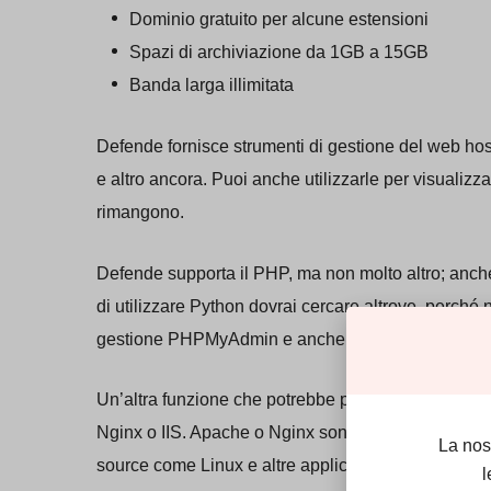
Dominio gratuito per alcune estensioni
Spazi di archiviazione da 1GB a 15GB
Banda larga illimitata
Defende fornisce strumenti di gestione del web host
e altro ancora. Puoi anche utilizzarle per visualizzare
rimangono.
Defende supporta il PHP, ma non molto altro; anche
di utilizzare Python dovrai cercare altrove, perch
gestione PHPMyAdmin e anche MSSQL.
Un’altra funzione che potrebbe piacerti è la possibil
Nginx o IIS. Apache o Nginx sono una scelta miglior
La nos
source come Linux e altre applicazioni open-sourc
l