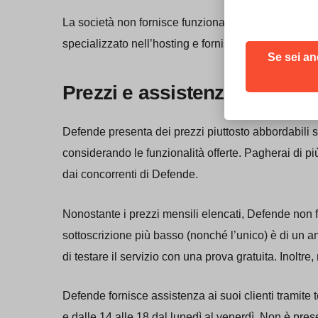
La società non fornisce funzionalità di web hosti
specializzato nell’hosting e fornisce anche servizi 
Se sei an
Prezzi e assistenza
Defende presenta dei prezzi piuttosto abbordabili su
considerando le funzionalità offerte. Pagherai di pi
dai concorrenti di Defende.
Nonostante i prezzi mensili elencati, Defende non 
sottoscrizione più basso (nonché l’unico) è di un ann
di testare il servizio con una prova gratuita. Inoltr
Defende fornisce assistenza ai suoi clienti tramite te
e dalle 14 alle 18 dal lunedì al venerdì. Non è p