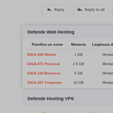
Defende Web Hosting
Pianifica un nome
Memoria
Larghezza d
GIGA-035 Starter
1 GB
Illimita
GIGA-071 Personal
2.5 GB
Illimita
GIGA-119 Business
5 GB
Illimita
GIGA-227 Corporate
15 GB
Illimita
Defende Hosting VPS
Pianifica un nome
Memoria
Larghezza di