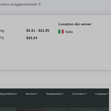
umero di aggiornamenti: 5
Location dei server
ing
$
3.31
-
$
21.05
Italia
VPS
$
33.24