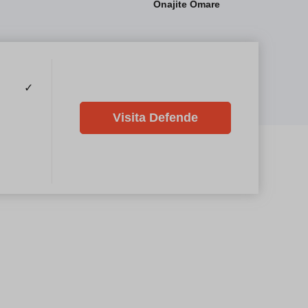
Onajite Omare
✓
Visita Defende