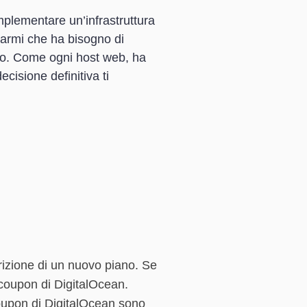
mplementare un’infrastruttura
e armi che ha bisogno di
rso. Come ogni host web, ha
cisione definitiva ti
rizione di un nuovo piano. Se
e coupon di DigitalOcean.
 coupon di DigitalOcean sono