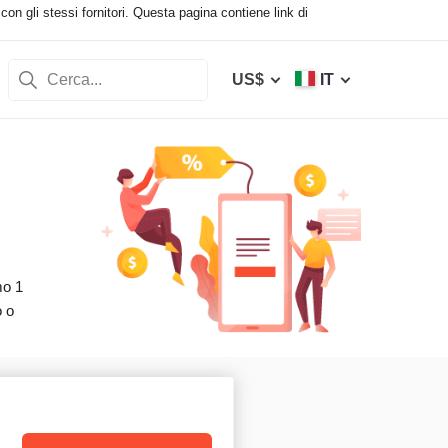
con gli stessi fornitori. Questa pagina contiene link di
US$
IT
mo 1
o o