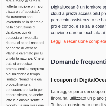
fare a meno di cercare
l’offerta migliore prima di
DigitalOcean è un fornitore s
cliccare su “acquista”.
cloud a prezzi accessibili.I p
Ha trascorso anni
parecchia assistenza o se ha
lavorando nella ricerca e
pro e contro, e se sai a cosa 
nella costruzione di
conviene dare un’occhiata ai
database, quindi
setacciare il web alla
Leggi la recensione completa
ricerca di sconti nascosti
per conto di Website
Planet è diventato per lui
un’abilità naturale. Che si
Domande frequent
tratti di un codice
promozionale a sorpresa
o di un’offerta a tempo
I coupon di DigitalOcea
limitato, Nenad ne è già
probabilmente a
conoscenza e, tanto per
La maggior parte dei coupon c
essere sicuro, ha anche
finora hai utilizzato un piano
letto le clausole scritte in
Tuttavia, considerato che di s
piccolo. La sua missione