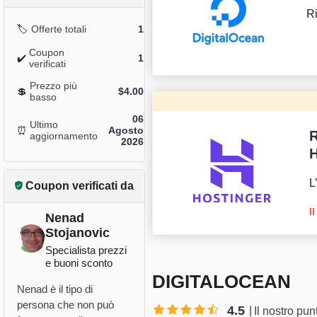
Ri
🏷️
Offerte totali
1
Coupon
✔️
1
verificati
Prezzo più
💲
$
4.00
basso
06
Ultimo
⏰
Agosto
R
aggiornamento
2026
H
L
Coupon verificati da
I
Nenad
Stojanovic
Specialista prezzi
e buoni sconto
DIGITALOCEAN
Nenad è il tipo di
persona che non può
4.5
Il nostro pu