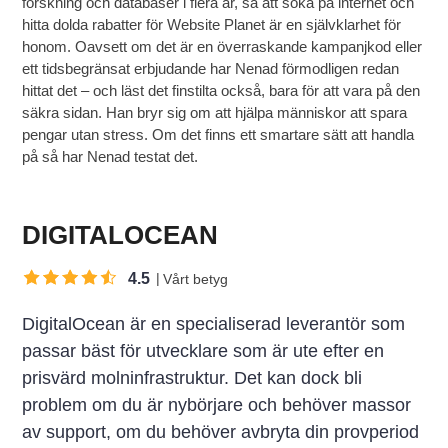
forskning och databaser i flera år, så att söka på internet och
hitta dolda rabatter för Website Planet är en självklarhet för
honom. Oavsett om det är en överraskande kampanjkod eller
ett tidsbegränsat erbjudande har Nenad förmodligen redan
hittat det – och läst det finstilta också, bara för att vara på den
säkra sidan. Han bryr sig om att hjälpa människor att spara
pengar utan stress. Om det finns ett smartare sätt att handla
på så har Nenad testat det.
DIGITALOCEAN
4.5
Vårt betyg
DigitalOcean är en specialiserad leverantör som
passar bäst för utvecklare som är ute efter en
prisvärd molninfrastruktur. Det kan dock bli
problem om du är nybörjare och behöver massor
av support, om du behöver avbryta din provperiod