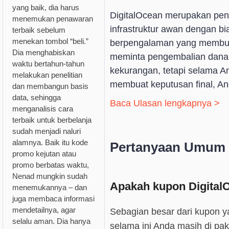
yang baik, dia harus
DigitalOcean merupakan pen
menemukan penawaran
infrastruktur awan dengan b
terbaik sebelum
menekan tombol “beli.”
berpengalaman yang membutuh
Dia menghabiskan
meminta pengembalian dana.
waktu bertahun-tahun
kekurangan, tetapi selama 
melakukan penelitian
membuat keputusan final, An
dan membangun basis
data, sehingga
Baca Ulasan lengkapnya >
menganalisis cara
terbaik untuk berbelanja
sudah menjadi naluri
alamnya. Baik itu kode
Pertanyaan Umum
promo kejutan atau
promo berbatas waktu,
Nenad mungkin sudah
Apakah kupon DigitalO
menemukannya – dan
juga membaca informasi
mendetailnya, agar
Sebagian besar dari kupon y
selalu aman. Dia hanya
selama ini Anda masih di pa