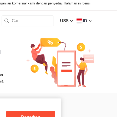
janjian komersial kami dengan penyedia. Halaman ini berisi
US$
ID
u
an.
ya