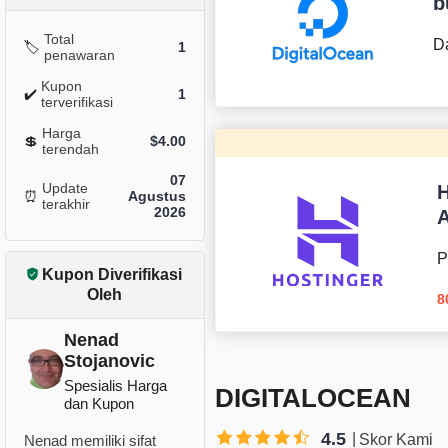
b
Total
Da
🏷️
1
penawaran
Kupon
✔️
1
terverifikasi
Harga
💲
$
4.00
terendah
07
Update
H
⏰
Agustus
terakhir
2026
P
Kupon Diverifikasi
Oleh
8
Nenad
Stojanovic
Spesialis Harga
DIGITALOCEAN
dan Kupon
4.5
Skor Kami
Nenad memiliki sifat