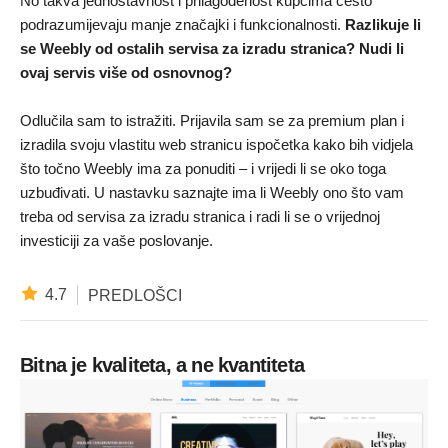
No takva jednostavnost i prilagođenost kupcima često
podrazumijevaju manje značajki i funkcionalnosti.
Razlikuje li
se Weebly od ostalih servisa za izradu stranica? Nudi li
ovaj servis više od osnovnog?
Odlučila sam to istražiti. Prijavila sam se za premium plan i
izradila svoju vlastitu web stranicu ispočetka kako bih vidjela
što točno Weebly ima za ponuditi – i vrijedi li se oko toga
uzbuđivati. U nastavku saznajte ima li Weebly ono što vam
treba od servisa za izradu stranica i radi li se o vrijednoj
investiciji za vaše poslovanje.
4.7
PREDLOŠCI
Bitna je kvaliteta, a ne kvantiteta