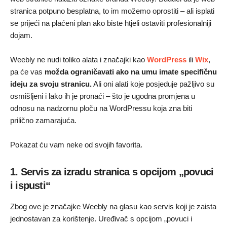
stranica potpuno besplatna, to im možemo oprostiti – ali isplati
se prijeći na plaćeni plan ako biste htjeli ostaviti profesionalniji
dojam.
Weebly ne nudi toliko alata i značajki kao
WordPress
ili
Wix
,
pa će vas
možda ograničavati ako na umu imate specifičnu
ideju za svoju stranicu.
Ali oni alati koje posjeduje pažljivo su
osmišljeni i lako ih je pronaći – što je ugodna promjena u
odnosu na nadzornu ploču na WordPressu koja zna biti
prilično zamarajuća.
Pokazat ću vam neke od svojih favorita.
1. Servis za izradu stranica s opcijom „povuci
i ispusti“
Zbog ove je značajke Weebly na glasu kao servis koji je zaista
jednostavan za korištenje. Uređivač s opcijom „povuci i