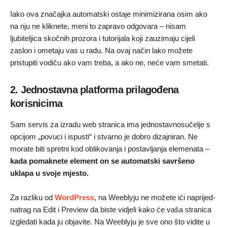
Iako ova značajka automatski ostaje minimizirana osim ako
na nju ne kliknete, meni to zapravo odgovara – nisam
ljubiteljica skočnih prozora i tutorijala koji zauzimaju cijeli
zaslon i ometaju vas u radu. Na ovaj način lako možete
pristupiti vodiču ako vam treba, a ako ne, neće vam smetati.
2. Jednostavna platforma prilagođena
korisnicima
Sam servis za izradu web stranica ima jednostavnosučelje s
opcijom „povuci i ispusti“ i stvarno je dobro dizajniran. Ne
morate biti spretni kod oblikovanja i postavljanja elemenata –
kada pomaknete element on se automatski savršeno
uklapa u svoje mjesto.
Za razliku od
WordPress
, na Weeblyju ne možete ići naprijed-
natrag na Edit i Preview da biste vidjeli kako će vaša stranica
izgledati kada ju objavite. Na Weeblyju je sve ono što vidite u