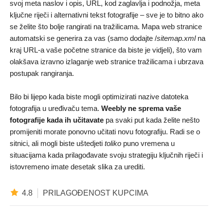
svoj meta naslov i opis, URL, kod zaglavlja i podnožja, meta
ključne riječi i alternativni tekst fotografije – sve je to bitno ako
se želite što bolje rangirati na tražilicama. Mapa web stranice
automatski se generira za vas (samo dodajte /
sitemap.xml
na
kraj URL-a vaše početne stranice da biste je vidjeli), što vam
olakšava izravno izlaganje web stranice tražilicama i ubrzava
postupak rangiranja.
Bilo bi lijepo kada biste mogli optimizirati nazive datoteka
fotografija u uređivaču tema.
Weebly ne sprema vaše
fotografije kada ih učitavate
pa svaki put kada želite nešto
promijeniti morate ponovno učitati novu fotografiju. Radi se o
sitnici, ali mogli biste uštedjeti
toliko
puno vremena u
situacijama kada prilagođavate svoju strategiju ključnih riječi i
istovremeno imate desetak slika za urediti.
4.8
PRILAGOĐENOST KUPCIMA