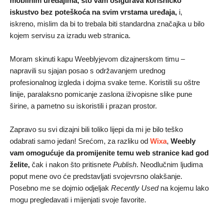
mobilnim uređajima, što vam osigurava korisničko
iskustvo bez poteškoća na svim vrstama uređaja,
i,
iskreno, mislim da bi to trebala biti standardna značajka u bilo
kojem servisu za izradu web stranica.
Moram skinuti kapu Weeblyjevom dizajnerskom timu –
napravili su sjajan posao s održavanjem urednog
profesionalnog izgleda i dojma svake teme. Koristili su oštre
linije, paralaksno pomicanje zaslona iživopisne slike pune
širine, a pametno su iskoristili i prazan prostor.
Zapravo su svi dizajni bili toliko lijepi da mi je bilo teško
odabrati samo jedan! Srećom, za razliku od
Wixa
,
Weebly
vam omogućuje da promijenite temu web stranice kad god
želite,
čak i nakon što pritisnete
Publish
. Neodlučnim ljudima
poput mene ovo će predstavljati svojevrsno olakšanje.
Posebno me se dojmio odjeljak
Recently Used
na kojemu lako
mogu pregledavati i mijenjati svoje favorite.