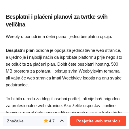
Besplatni i plaćeni planovi za tvrtke svih
veličina
Weebly u ponudi ima četiri plana i jednu besplatnu opciju.
Besplatni plan
odlična je opcija za jednostavne web stranice,
a ujedno je i najbolji način da isprobate platformu prije nego što
se odlučite za plaćeni plan. Dobit ćete besplatni hosting, 500
MB prostora za pohranu i pristup svim Weeblyjevim temama,
ali vaša će web stranica imati Weeblyjev logotip na dnu svake
podstranice.
To bi bilo u redu za blog ili osobni portfelj, ali nije baš prigodno
za profesionalne web stranice. Ako želite uspostaviti online
trgovinu, morat ćete nadograditi svoju web stranicu kako biste
dobili značajke za e-trgovinu.
Značajke
4.7
Posjetite web stranicu