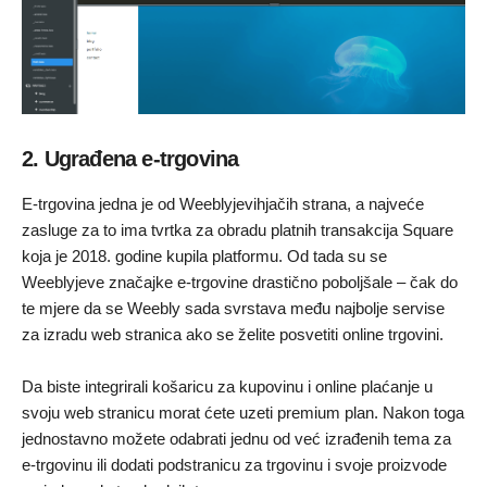
2. Ugrađena e-trgovina
E-trgovina jedna je od Weeblyjevihjačih strana, a najveće
zasluge za to ima tvrtka za obradu platnih transakcija Square
koja je 2018. godine kupila platformu. Od tada su se
Weeblyjeve značajke e-trgovine drastično poboljšale – čak do
te mjere da se Weebly sada svrstava među najbolje servise
za izradu web stranica ako se želite posvetiti online trgovini.
Da biste integrirali košaricu za kupovinu i online plaćanje u
svoju web stranicu morat ćete uzeti premium plan. Nakon toga
jednostavno možete odabrati jednu od već izrađenih tema za
e-trgovinu ili dodati podstranicu za trgovinu i svoje proizvode