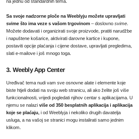
na jednu od standardnih tema.
Sa svoje nadzorne ploče na Weeblyju možete upravljati
svime što ima veze s vašom trgovinom
– doslovno
svime
.
Možete dodavati i organizirati svoje proizvode, pratiti narudžbe
i napuštene košarice, aktivirati darovne kartice i kupone,
postaviti opcije plaćanja i cijene dostave, upravljati pregledima,
slati e-mailove i još mnogo toga.
3. Weebly App Center
Uređivač tema nudi vam sve osnovne alate i elemente koje
biste htjeli dodati na svoju web stranicu, ali ako želite još više
funkcionalnosti, vrijedi pogledati njihov centar s aplikacijama. U
njemu se nalazi
više od 350 besplatnih aplikacija i aplikacija
koje se plaćaju,
i od Weeblyja i nekoliko drugih davatelja
usluga, a na vašoj se stranici mogu instalirati samo jednim
klikom.