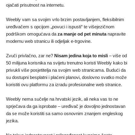
ojačati prisutnost na internetu.
Weebly vam sa svojim vrlo brzim postavljanjem, fleksibilnim
uređivačem s opcijom „povuci i ispusti“ te višejezičnom
podrškom omogućava da
za manje od pet minuta
napravite
modernu web stranicu ili odjeljak e-trgovine.
Zvuči privlačno, zar ne?
Nisam jedina koja to misli
– više od
50 milijuna korisnika na svijetu trenutno koristi Weebly kako bi
privukli više posjetitelja na svojim web stranicama. Budući da
su dostupni besplatni i plaćeni planovi, doslovno svatko može
koristiti ovu platformu za izradu profesionalne web stranice.
Weebly nema sučelje na hrvatski jezik, ali neka vas to ne
sprječava da ga isprobate – uređivač je dovoljno jednostavan
da se može koristiti sa samo osnovnim znanjem engleskog
jezika.