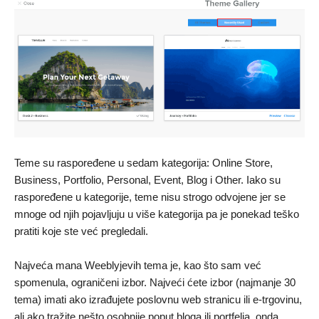
Teme su raspoređene u sedam kategorija: Online Store,
Business, Portfolio, Personal, Event, Blog i Other. Iako su
raspoređene u kategorije, teme nisu strogo odvojene jer se
mnoge od njih pojavljuju u više kategorija pa je ponekad teško
pratiti koje ste već pregledali.
Najveća mana Weeblyjevih tema je, kao što sam već
spomenula, ograničeni izbor. Najveći ćete izbor (najmanje 30
tema) imati ako izrađujete poslovnu web stranicu ili e-trgovinu,
ali ako tražite nešto osobnije poput bloga ili portfelja, onda