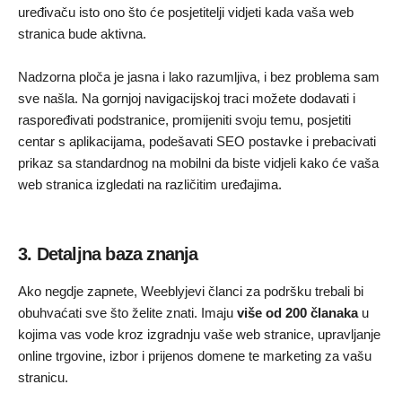
uređivaču isto ono što će posjetitelji vidjeti kada vaša web
stranica bude aktivna.
Nadzorna ploča je jasna i lako razumljiva, i bez problema sam
sve našla. Na gornjoj navigacijskoj traci možete dodavati i
raspoređivati ​​podstranice, promijeniti svoju temu, posjetiti
centar s aplikacijama, podešavati SEO postavke i prebacivati
prikaz sa standardnog na mobilni da biste vidjeli kako će vaša
web stranica izgledati na različitim uređajima.
3. Detaljna baza znanja
Ako negdje zapnete, Weeblyjevi članci za podršku trebali bi
obuhvaćati sve što želite znati. Imaju
više od 200 članaka
u
kojima vas vode kroz izgradnju vaše web stranice, upravljanje
online trgovine, izbor i prijenos domene te marketing za vašu
stranicu.