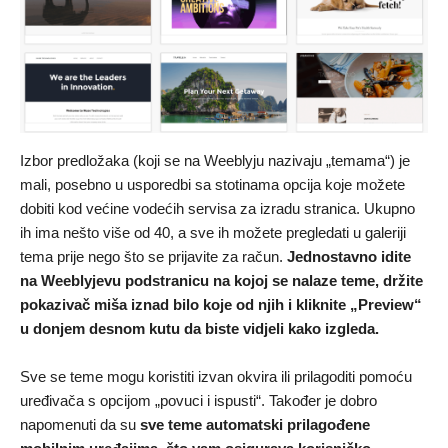
Izbor predložaka (koji se na Weeblyju nazivaju „temama“) je
mali, posebno u usporedbi sa stotinama opcija koje možete
dobiti kod većine vodećih servisa za izradu stranica. Ukupno
ih ima nešto više od 40, a sve ih možete pregledati u galeriji
tema prije nego što se prijavite za račun.
Jednostavno idite
na Weeblyjevu podstranicu na kojoj se nalaze teme
, držite
pokazivač miša iznad bilo koje od njih i kliknite „Preview“
u donjem desnom kutu da biste vidjeli kako izgleda.
Sve se teme mogu koristiti izvan okvira ili prilagoditi pomoću
uređivača s opcijom „povuci i ispusti“. Također je dobro
napomenuti da su
sve teme automatski prilagođene