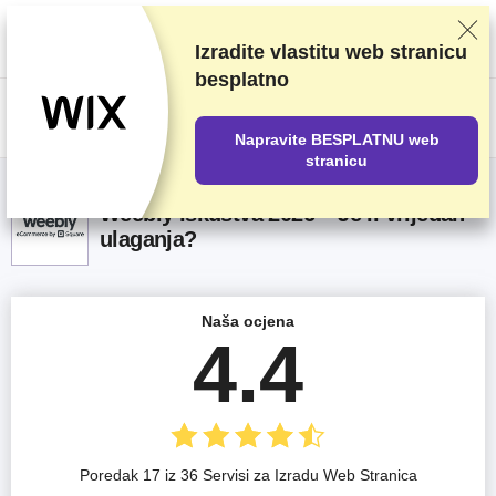
Ocjenjujemo dobavljače na temelju rigoroznog testiranja i istraživanja, ali
također uzimamo u obzir vaše povratne informacije i naše komercijalne
ugovore s pružateljima usluga. Ova stranica sadrži partnerske veze.
Izradite vlastitu web stranicu
Transparentnost oglašavanja
besplatno
US$
Napravite BESPLATNU web
stranicu
Weebly iskustva 2026 – Je li vrijedan
ulaganja?
Naša ocjena
4.4
Poredak 17 iz 36 Servisi za Izradu Web Stranica